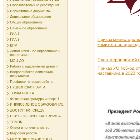
Образовательные учреждения
Нормативные документы
Дошкольное образование
Общее образование
Семейное образование
ГИА 11
Приказ министерств
ГИА 9
комитета по провед
ВПР
Дополнительное образование и
воспитание
План мероприятий п
МОЦ ДО
Работа с одарёнными детьми
Приказ УО №5-од от
Всероссийская олимпиада
наставника в 2023 г
школьников
Профилактическая работа
ПУШКИНСКАЯ КАРТА
ТОЧКА РОСТА
Физическая культура и спорт 1
ИНКЛЮЗИВНОЕ ОБРАЗОВАНИЕ
ДОСТУПНАЯ СРЕДА
ПСИХОЛОГИЧЕСКАЯ СЛУЖБА
ТПМПК
Опека и попечительство
Кадровая работа
МКУ "ИНФОРМАЦИОННО-