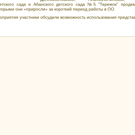
детского сада и Абанского детского сада №5 "Теремок" проде
оторыми они «приросли» за короткий период работы в ОО.
оприятия участники обсудили возможность использования представ