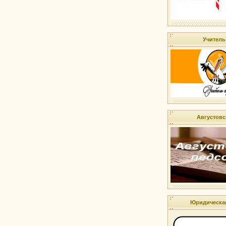
Учитель
Августовс
Юридическа