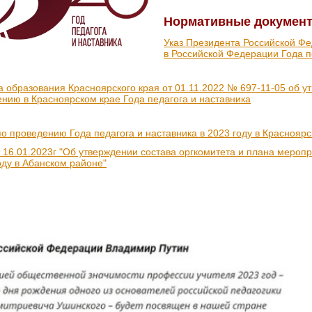
Нормативные докумен
Указ Президента Российской Ф
в Российской Федерации Года п
а образования Красноярского края от 01.11.2022 № 697-11-05 об у
ению в Красноярском крае Года педагога и наставника
о проведению Года педагога и наставника в 2023 году в Красноярс
 16.01.2023г "Об утверждении состава оргкомитета и плана мероп
оду в Абанском районе"