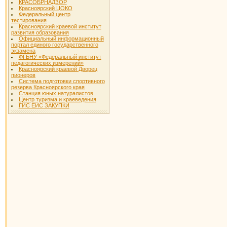
КРАСОБРНАДЗОР
Красноярский ЦОКО
Федеральный центр
тестирования
Красноярский краевой институт
развития образования
Официальный информационный
портал единого государственного
экзамена
ФГБНУ «Федеральный институт
педагогических измерений»
Красноярский краевой Дворец
пионеров
Система подготовки спортивного
резерва Красноярского края
Станция юных натуралистов
Центр туризма и краеведения
ГИС ЕИС ЗАКУПКИ