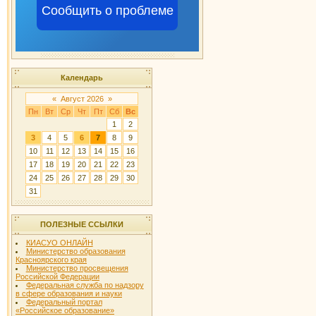
Сообщить о проблеме
Календарь
«
Август 2026
»
Пн
Вт
Ср
Чт
Пт
Сб
Вс
1
2
3
4
5
6
7
8
9
10
11
12
13
14
15
16
17
18
19
20
21
22
23
24
25
26
27
28
29
30
31
ПОЛЕЗНЫЕ ССЫЛКИ
КИАСУО ОНЛАЙН
Министерство образования
Красноярского края
Министерство просвещения
Российской Федерации
Федеральная служба по надзору
в сфере образования и науки
Федеральный портал
«Российское образование»