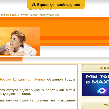
Версия для слабовидящих
Пятница, 07.08.2026, 18:31
шли как
Гость
|
Группа
"
Гости
"
Приветствую Вас
Гость
|
RSS
УО в М
 России Владимира Путина
объявлен Годом
го статуса педагогических работников, в том
скую деятельность.
 наставника будут направлены на повышение
УО