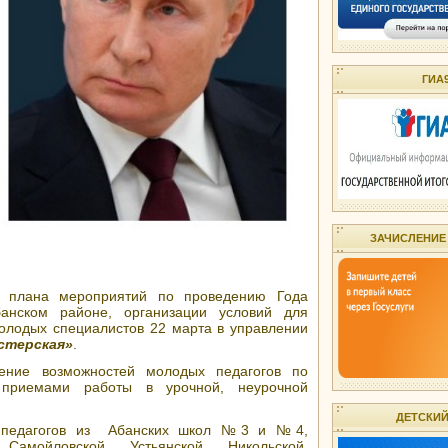
ГИА
ЗАЧИСЛЕНИЕ
о плана мероприятий по проведению Года
анском районе, организации условий для
олодых специалистов 22 марта в управлении
стерская»
.
ение возможностей молодых педагогов по
 приемами работы в урочной, неурочной
ДЕТСКИЙ
 педагогов из Абанских школ №3 и №4,
амойловской, Устьянской, Никольской,