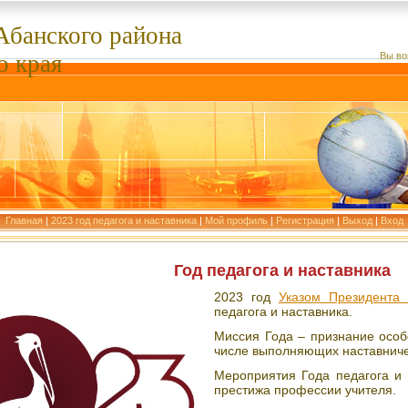
Абанского
района
о края
Вы во
Главная
|
2023 год педагога и наставника
|
Мой профиль
|
Регистрация
|
Выход
|
Вход
Год педагога и наставника
2023 год
Указом Президента
педагога и наставника.
Миссия Года – признание особо
числе выполняющих наставниче
Мероприятия Года педагога и
престижа профессии учителя.