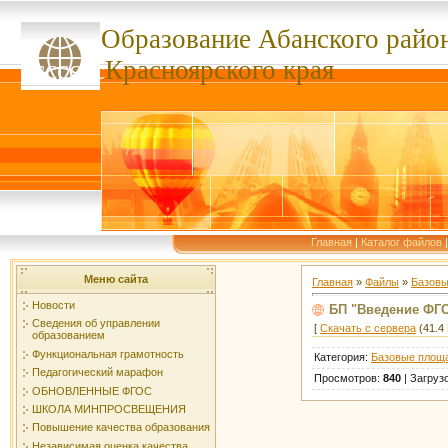
Образование Абанского
райо
ссссссс
Красноярского края
Главная
|
Каталог файлов
Меню сайта
Главная
»
Файлы
»
Базовы
Новости
БП "Введение ФГО
Сведения об управлении
[
Скачать с сервера
(41.4 
образованием
Функциональная грамотность
Категория
:
Базовые площ
Педагогический марафон
Просмотров
:
840
|
Загруз
ОБНОВЛЕННЫЕ ФГОС
ШКОЛА МИНПРОСВЕЩЕНИЯ
Повышение качества образования
Независимая оценка качества