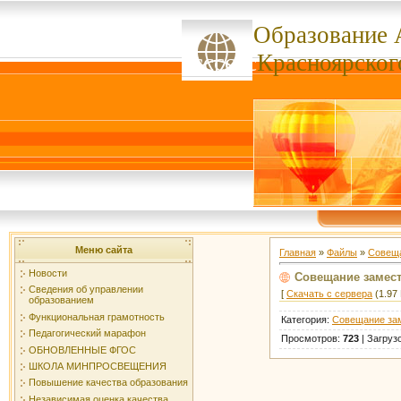
Образование 
ссссссс
Красноярског
Меню сайта
Главная
»
Файлы
»
Совеща
Новости
Совещание замест
Сведения об управлении
[
Скачать с сервера
(1.97 
образованием
Функциональная грамотность
Категория
:
Совещание зам
Педагогический марафон
Просмотров
:
723
|
Загруз
ОБНОВЛЕННЫЕ ФГОС
ШКОЛА МИНПРОСВЕЩЕНИЯ
Повышение качества образования
Независимая оценка качества