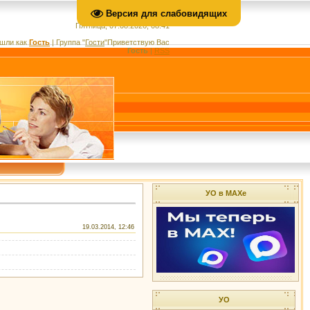
Версия для слабовидящих
Пятница, 07.08.2026, 08:41
шли как
Гость
|
Группа
"
Гости
"
Приветствую Вас
Гость
|
RSS
УО в МАХе
19.03.2014, 12:46
УО