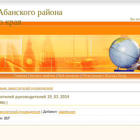
Абанского
района
о края
Вы во
Главная
|
Каталог файлов
|
Мой профиль
|
Регистрация
|
Выход
|
Вход
ние заместителей руководителя
ителей руководителей 19_03_2014
Mb) ]
естителей руководителя
|
Добавил
:
silantjevam
ок
:
217