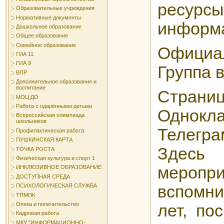
ресур
Образовательные учреждения
Нормативные документы
информа
Дошкольное образование
Общее образование
Семейное образование
Официа
ГИА 11
ГИА 9
Группа 
ВПР
Дополнительное образование и
воспитание
С
МОЦ ДО
Работа с одарёнными детьми
Однокла
Всероссийская олимпиада
школьников
Телегра
Профилактическая работа
ПУШКИНСКАЯ КАРТА
Здесь
ТОЧКА РОСТА
Физическая культура и спорт 1
меропри
ИНКЛЮЗИВНОЕ ОБРАЗОВАНИЕ
ДОСТУПНАЯ СРЕДА
вспомни
ПСИХОЛОГИЧЕСКАЯ СЛУЖБА
ТПМПК
Опека и попечительство
лет, по
Кадровая работа
МКУ "ИНФОРМАЦИОННО-