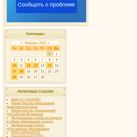
Сообщить о проблеме
Календарь
«
Февраль 2025
»
Пн
Вт
Ср
Чт
Пт
Сб
Вс
1
2
3
4
5
6
7
8
9
10
11
12
13
14
15
16
17
18
19
20
21
22
23
24
25
26
27
28
ПОЛЕЗНЫЕ ССЫЛКИ
КИАСУО ОНЛАЙН
Министерство образования
Красноярского края
Министерство просвещения
Российской Федерации
Федеральная служба по надзору
в сфере образования и науки
Федеральный портал
«Российское образование»
КРАСОБРНАДЗОР
Красноярский ЦОКО