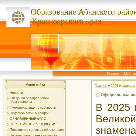
Образование Абанского
райо
ссссссс
Красноярского края
Главная
|
|
Мой пр
Меню сайта
Главная
»
2025
»
Февраль
Новости
Официальные инф
Сведения об управлении
образованием
В 2025 
Функциональная грамотность
Педагогический марафон
Велико
ОБНОВЛЕННЫЕ ФГОС
ШКОЛА МИНПРОСВЕЩЕНИЯ
знамен
Повышение качества образования
Независимая оценка качества