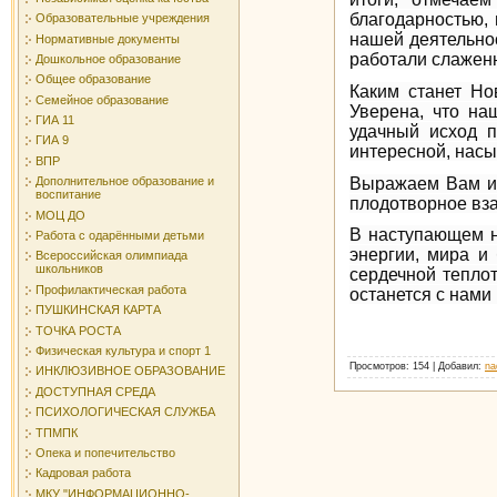
благодарностью, 
Образовательные учреждения
нашей деятельнос
Нормативные документы
работали слаженн
Дошкольное образование
Общее образование
Каким станет Нов
Семейное образование
Уверена, что на
ГИА 11
удачный исход 
ГИА 9
интересной, нас
ВПР
Выражаем Вам ис
Дополнительное образование и
воспитание
плодотворное вз
МОЦ ДО
В наступающем н
Работа с одарёнными детьми
энергии, мира и
Всероссийская олимпиада
школьников
сердечной тепло
Профилактическая работа
останется с нами 
ПУШКИНСКАЯ КАРТА
ТОЧКА РОСТА
Физическая культура и спорт 1
Просмотров
: 154 |
Добавил
:
na
ИНКЛЮЗИВНОЕ ОБРАЗОВАНИЕ
ДОСТУПНАЯ СРЕДА
ПСИХОЛОГИЧЕСКАЯ СЛУЖБА
ТПМПК
Опека и попечительство
Кадровая работа
МКУ "ИНФОРМАЦИОННО-