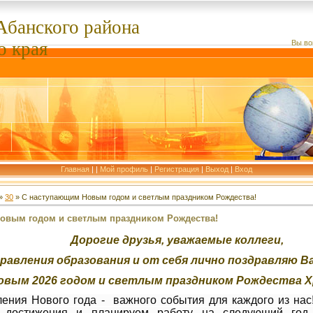
Абанского
района
о края
Вы во
Главная
|
|
Мой профиль
|
Регистрация
|
Выход
|
Вход
»
30
» С наступающим Новым годом и светлым праздником Рождества!
овым годом и светлым праздником Рождества!
Дорогие друзья, уважаемые коллеги,
правления образования и от себя лично поздравляю 
овым 2026 годом и светлым праздником Рождества Х
ения Нового года - важного события для каждого из нас
м достижения и планируем работу на следующий год