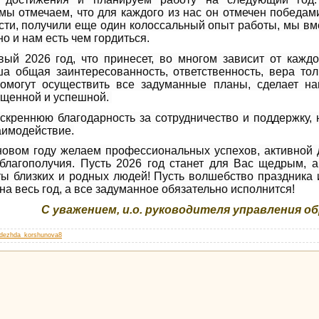
мы отмечаем, что для каждого из нас он отмечен победа
ти, получили еще один колоссальный опыт работы, мы вм
о и нам есть чем гордиться.
ый 2026 год, что принесет, во многом зависит от каждо
ша общая заинтересованность, ответственность, вера то
помогут осуществить все задуманные планы, сделает н
ыщенной и успешной.
креннюю благодарность за сотрудничество и поддержку,
аимодействие.
овом году желаем профессиональных успехов, активной д
 благополучия. Пусть 2026 год станет для Вас щедрым, а
ты близких и родных людей! Пусть волшебство праздника 
на весь год, а все задуманное обязательно исполнится!
С уважением, и
.о. руководителя управления о
dezhda_korshunova8