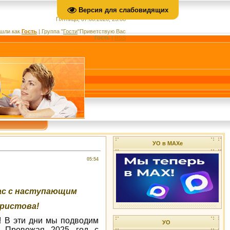
Версия для слабовидящих
Пятница, 07.08.2026, 23:08
шли как
Гость
|
Группа
"
Гости
"
Приветствую Вас
Гость
|
RSS
УО в МАХе
05:54
Вас с наступающим
ристова!
! В эти дни мы подводим
УО
. Провожая 2025 год с