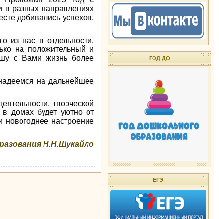
ми в разных направлениях
есте добивались успехов,
го из нас в отдельности.
лько на положительный и
ашу с Вами жизнь более
ГОД ДО
 надеемся на дальнейшее
еятельности, творческой
 в домах будет уютно от
и новогоднее настроение
бразования Н.Н.Шукайло
ЕГЭ