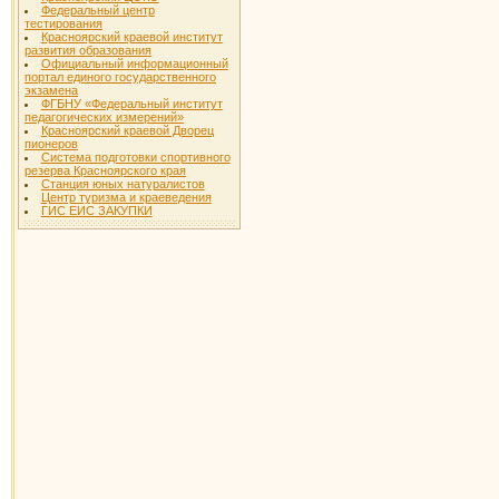
Федеральный центр
тестирования
Красноярский краевой институт
развития образования
Официальный информационный
портал единого государственного
экзамена
ФГБНУ «Федеральный институт
педагогических измерений»
Красноярский краевой Дворец
пионеров
Система подготовки спортивного
резерва Красноярского края
Станция юных натуралистов
Центр туризма и краеведения
ГИС ЕИС ЗАКУПКИ