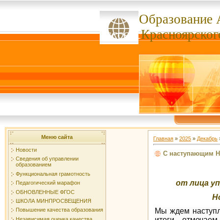
Образование 
ссссссс
Красноярског
Меню сайта
Главная
»
2025
»
Декабрь
Новости
С наступающим Н
Сведения об управлении
образованием
Функциональная грамотность
от лица у
Педагогический марафон
ОБНОВЛЕННЫЕ ФГОС
Н
ШКОЛА МИНПРОСВЕЩЕНИЯ
Мы ждем наступл
Повышение качества образования
итоги, отмечае
Независимая оценка качества