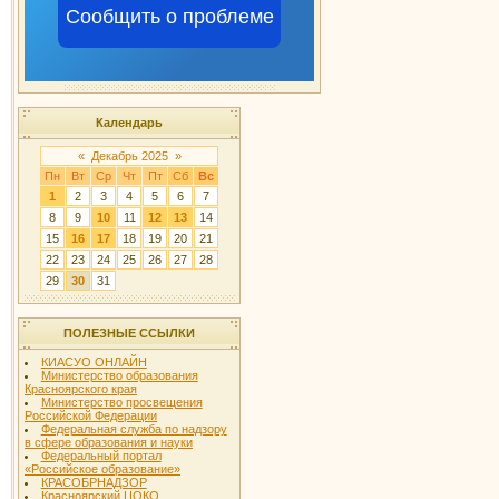
Сообщить о проблеме
Календарь
«
Декабрь 2025
»
Пн
Вт
Ср
Чт
Пт
Сб
Вс
1
2
3
4
5
6
7
8
9
10
11
12
13
14
15
16
17
18
19
20
21
22
23
24
25
26
27
28
29
30
31
ПОЛЕЗНЫЕ ССЫЛКИ
КИАСУО ОНЛАЙН
Министерство образования
Красноярского края
Министерство просвещения
Российской Федерации
Федеральная служба по надзору
в сфере образования и науки
Федеральный портал
«Российское образование»
КРАСОБРНАДЗОР
Красноярский ЦОКО