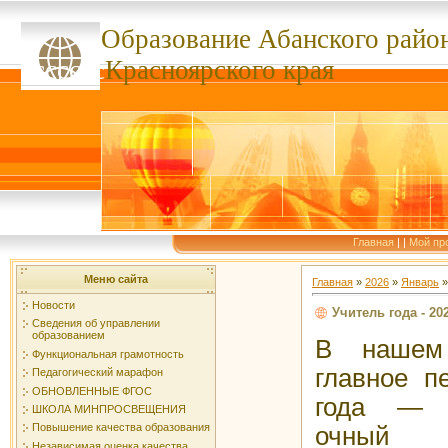
Образование Абанского
райо
ссссссс
Красноярского края
Главная
|
|
Мой пр
Меню сайта
Главная
»
2026
»
Январь
»
Новости
Учитель года - 202
Сведения об управлении
образованием
В нашем 
Функциональная грамотность
главное п
Педагогический марафон
ОБНОВЛЕННЫЕ ФГОС
года — 
ШКОЛА МИНПРОСВЕЩЕНИЯ
Повышение качества образования
очный 
Независимая оценка качества