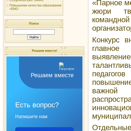
«Парное м
Повышение качества образования
жюри тво
+ЕМО
команд
Поиск
организато
Конкурс в
главное
Решаем вместе!
выявле
талантл
педагого
Решаем вместе
повышен
важно
распрос
Есть вопрос?
инновац
муниципал
Напишите нам
Отдельные