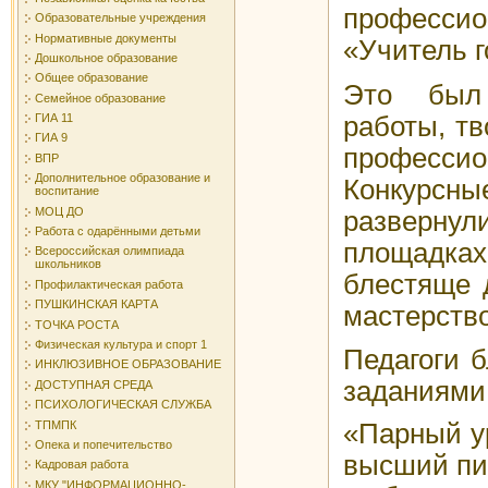
профессио
Образовательные учреждения
Нормативные документы
«Учитель 
Дошкольное образование
Общее образование
Это был
Семейное образование
работы, тв
ГИА 11
ГИА 9
професси
ВПР
Дополнительное образование и
Конкур
воспитание
МОЦ ДО
развернул
Работа с одарёнными детьми
площадк
Всероссийская олимпиада
школьников
блестяще 
Профилактическая работа
ПУШКИНСКАЯ КАРТА
мастерство
ТОЧКА РОСТА
Физическая культура и спорт 1
Педагоги 
ИНКЛЮЗИВНОЕ ОБРАЗОВАНИЕ
заданиями
ДОСТУПНАЯ СРЕДА
ПСИХОЛОГИЧЕСКАЯ СЛУЖБА
ТПМПК
«Парный ур
Опека и попечительство
высший пи
Кадровая работа
МКУ "ИНФОРМАЦИОННО-