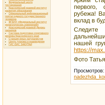
Федеральный центр
первого, 
тестирования
Красноярский краевой институт
развития образования
рубежа! В
Официальный информационный
портал единого государственного
вклад в бу
экзамена
ФГБНУ «Федеральный институт
педагогических измерений»
Красноярский краевой Дворец
Следите
пионеров
Система подготовки спортивного
дальнейши
резерва Красноярского края
Станция юных натуралистов
нашей гру
Центр туризма и краеведения
ГИС ЕИС ЗАКУПКИ
https://ma
Фото Тать
Просмотров
:
nadezhda_ko