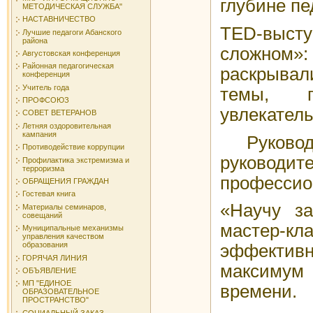
глубине пе
МЕТОДИЧЕСКАЯ СЛУЖБА"
НАСТАВНИЧЕСТВО
TED-выст
Лучшие педагоги Абанского
района
сложном»
Августовская конференция
Районная педагогическая
раскрыв
конференция
Учитель года
темы, 
ПРОФСОЮЗ
увлекател
СОВЕТ ВЕТЕРАНОВ
Летняя оздоровительная
кампания
Руковод
Противодействие коррупции
руководи
Профилактика экстремизма и
терроризма
профессио
ОБРАЩЕНИЯ ГРАЖДАН
Гостевая книга
«Научу за
Материалы семинаров,
совещаний
масте
Муниципальные механизмы
управления качеством
образования
эффекти
ГОРЯЧАЯ ЛИНИЯ
максимум
ОБЪЯВЛЕНИЕ
МП "ЕДИНОЕ
времени.
ОБРАЗОВАТЕЛЬНОЕ
ПРОСТРАНСТВО"
СОЦИАЛЬНЫЙ ЗАКАЗ