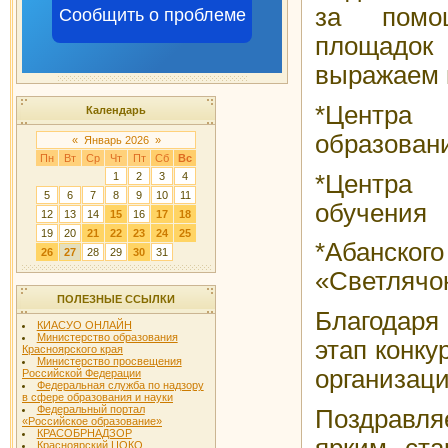
за помо
Сообщить о проблеме
площадо
выражаем 
*Центра
Календарь
образовани
«
Январь 2026
»
Пн
Вт
Ср
Чт
Пт
Сб
Вс
*Центра 
1
2
3
4
5
6
7
8
9
10
11
обучения
12
13
14
15
16
17
18
19
20
21
22
23
24
25
*Абанско
26
27
28
29
30
31
«Светлячо
ПОЛЕЗНЫЕ ССЫЛКИ
Благодар
КИАСУО ОНЛАЙН
Министерство образования
этап конку
Красноярского края
Министерство просвещения
организац
Российской Федерации
Федеральная служба по надзору
в сфере образования и науки
Федеральный портал
Поздравля
«Российское образование»
КРАСОБРНАДЗОР
ярким ста
Красноярский ЦОКО