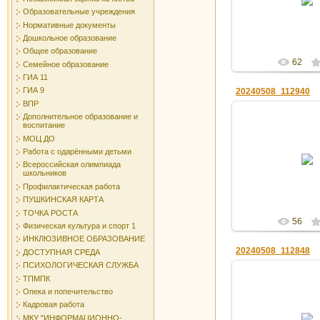
nadezhda_ko
Образовательные учреждения
Нормативные документы
Дошкольное образование
Общее образование
62
Семейное образование
ГИА 11
ГИА 9
20240508_112940
ВПР
Дополнительное образование и
воспитание
МОЦ ДО
13.05.2
Работа с одарёнными детьми
Всероссийская олимпиада
nadezhda_ko
школьников
Профилактическая работа
ПУШКИНСКАЯ КАРТА
ТОЧКА РОСТА
56
Физическая культура и спорт 1
ИНКЛЮЗИВНОЕ ОБРАЗОВАНИЕ
20240508_112848
ДОСТУПНАЯ СРЕДА
ПСИХОЛОГИЧЕСКАЯ СЛУЖБА
ТПМПК
Опека и попечительство
Кадровая работа
13.05.2
МКУ "ИНФОРМАЦИОННО-