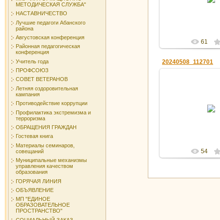
МЕТОДИЧЕСКАЯ СЛУЖБА"
nadezhda_ko
НАСТАВНИЧЕСТВО
Лучшие педагоги Абанского
района
Августовская конференция
61
Районная педагогическая
конференция
Учитель года
20240508_112701
ПРОФСОЮЗ
СОВЕТ ВЕТЕРАНОВ
Летняя оздоровительная
кампания
13.05.2
Противодействие коррупции
Профилактика экстремизма и
nadezhda_ko
терроризма
ОБРАЩЕНИЯ ГРАЖДАН
Гостевая книга
Материалы семинаров,
54
совещаний
Муниципальные механизмы
управления качеством
образования
ГОРЯЧАЯ ЛИНИЯ
ОБЪЯВЛЕНИЕ
МП "ЕДИНОЕ
ОБРАЗОВАТЕЛЬНОЕ
ПРОСТРАНСТВО"
СОЦИАЛЬНЫЙ ЗАКАЗ