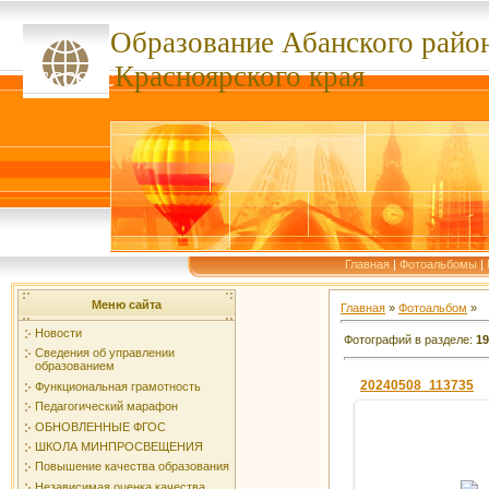
Образование Абанского
райо
ссссссс
Красноярского края
Главная
|
Фотоальбомы
|
Меню сайта
Главная
»
Фотоальбом
»
Новости
Фотографий в разделе
:
19
Сведения об управлении
образованием
20240508_113735
Функциональная грамотность
Педагогический марафон
ОБНОВЛЕННЫЕ ФГОС
ШКОЛА МИНПРОСВЕЩЕНИЯ
Повышение качества образования
13.05.2
Независимая оценка качества