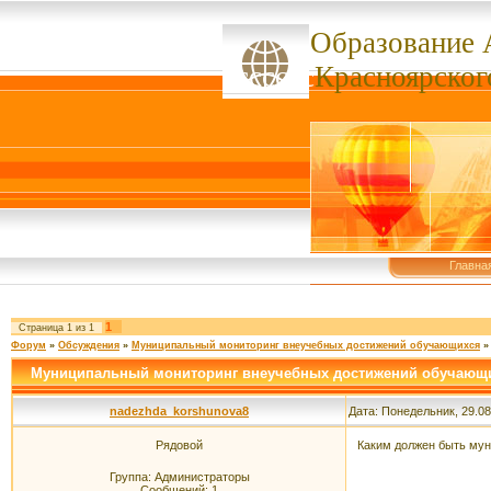
Образование 
ссссссс
Красноярског
Главна
1
Страница
1
из
1
Форум
»
Обсуждения
»
Муниципальный мониторинг внеучебных достижений обучающихся
»
Муниципальный мониторинг внеучебных достижений обучающ
nadezhda_korshunova8
Дата: Понедельник, 29.08
Рядовой
Каким должен быть му
Группа: Администраторы
Сообщений:
1