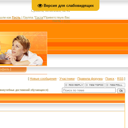
Версия для слабовидящих
Суббота, 08.08.2026, 02:41
шли как
Гость
|
Группа
"
Гости
"
Приветствую Вас
Гость
|
RSS
рофиль
|
[
Новые сообщения
·
Участники
·
Правила форума
·
Поиск
·
RSS
]
 внеучебных достижений обучающихся)