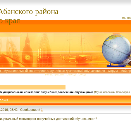
Абанского
района
о края
Вы во
я
|
Муниципальный мониторинг внеучебных достижений обучающихся - Форум
|
Мой п
Регистрация
|
Выход
|
Вход
Муниципальный мониторинг внеучебных достижений обучающихся
(Муниципальный мониторинг
ихся
.2016, 08:42 | Сообщение #
1
ниципальный мониторинг внеучебных достижений обучающихся?