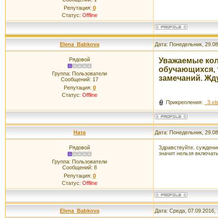
Репутация:
0
Статус:
Offline
Elena_Babkova
Дата: Понедельник, 29.08
Рядовой
Уважаемые кол
обучающихся, т
Группа: Пользователи
замечаний. Жд
Сообщений:
17
Репутация:
0
Статус:
Offline
Прикрепления:
_3.xl
Ната
Дата: Понедельник, 29.08
Рядовой
Здравствуйте. суждение
значит нельзя включать 
Группа: Пользователи
Сообщений:
8
Репутация:
0
Статус:
Offline
Elena_Babkova
Дата: Среда, 07.09.2016,