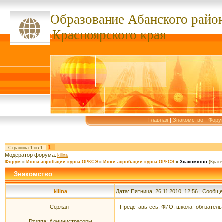
Образование Абанского
райо
ссссссс
Красноярского края
Главная
|
Знакомство - Фор
1
Страница
1
из
1
Модератор форума:
kilina
Форум
»
Итоги апробации курса ОРКСЭ
»
Итоги апробации курса ОРКСЭ
»
Знакомство
(Крат
Знакомство
kilina
Дата: Пятница, 26.11.2010, 12:56 | Сообщ
Сержант
Представьтесь. ФИО, школа- обязатель
Группа: Администраторы