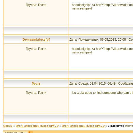
Группа: Гости
hodoionignipt <a href="http://vikaswieier.
nemceampeld
Demaemiainxsfpf
Дата: Понедельник, 06.05.2013, 20:08 | 
Группа: Гости
hodoionignipt <a href="http://vikaswieier.
nemceampeld
Гость
Дата: Среда, 01.04.2015, 06:49 | Сообщен
Группа: Гости
It's a plarusee to find someone who can thi
Форум
»
Итоги апробации курса ОРКСЭ
»
Итоги апробации курса ОРКСЭ
»
Знакомство
(Крат
1