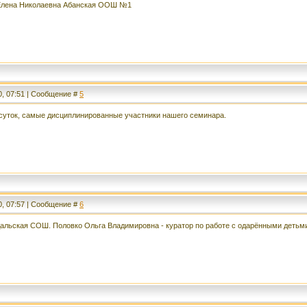
 Елена Николаевна Абанская ООШ №1
0, 07:51 | Сообщение #
5
суток, самые дисциплинированные участники нашего семинара.
0, 07:57 | Сообщение #
6
альская СОШ. Половко Ольга Владимировна - куратор по работе с одарёнными детьм