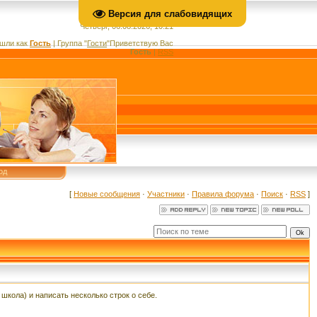
Версия для слабовидящих
Четверг, 06.08.2026, 10:21
шли как
Гость
|
Группа
"
Гости
"
Приветствую Вас
Гость
|
RSS
од
[
Новые сообщения
·
Участники
·
Правила форума
·
Поиск
·
RSS
]
кола) и написать несколько строк о себе.