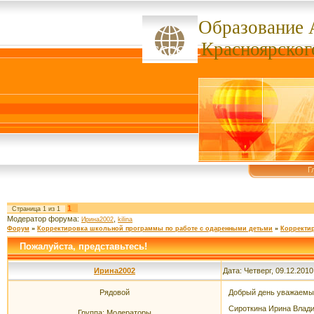
Образование 
ссссссс
Красноярског
Г
1
Страница
1
из
1
Модератор форума:
,
Ирина2002
kilina
Форум
»
Корректировка школьной программы по работе с одаренными детьми
»
Корректи
Пожалуйста, представьтесь!
Ирина2002
Дата: Четверг, 09.12.201
Рядовой
Добрый день уважаемые
Сироткина Ирина Влад
Группа: Модераторы