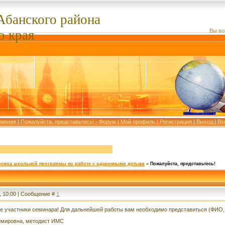
Абанского
района
о края
Вы во
лавная
|
Пожалуйста, представьтесь! - Форум
|
Мой профиль
|
Регистрация
|
Выход
|
Вх
ровка школьной программы по работе с одаренными детьми
»
Пожалуйста, представьтесь!
0, 10:00 | Сообщение #
1
 участники семинара! Для дальнейшей работы вам необходимо представиться (ФИО, ш
имировна, методист ИМС