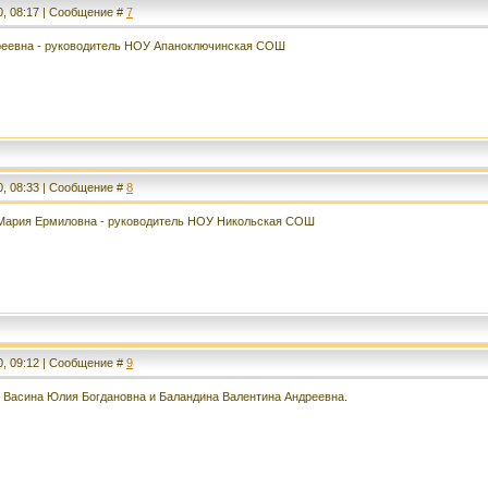
0, 08:17 | Сообщение #
7
реевна - руководитель НОУ Апаноключинская СОШ
0, 08:33 | Сообщение #
8
 Мария Ермиловна - руководитель НОУ Никольская СОШ
0, 09:12 | Сообщение #
9
Васина Юлия Богдановна и Баландина Валентина Андреевна.