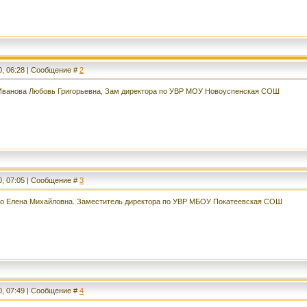
0, 06:28 | Сообщение #
2
 Иванова Любовь Григорьевна, Зам директора по УВР МОУ Новоуспенская СОШ
0, 07:05 | Сообщение #
3
ко Елена Михайловна. Заместитель директора по УВР МБОУ Покатеевская СОШ
0, 07:49 | Сообщение #
4