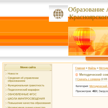
Образование 
ссссссс
Красноярског
Меню сайта
Главная
»
Файлы
»
Методи
Новости
Методический сове
Сведения об управлении
[
Скачать с сервера
(2.03 
образованием
Функциональная грамотность
Категория
:
Методический 
Педагогический марафон
Просмотров
:
453
|
Загруз
ОБНОВЛЕННЫЕ ФГОС
ШКОЛА МИНПРОСВЕЩЕНИЯ
Повышение качества образования
Независимая оценка качества