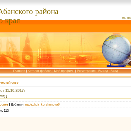
Абанского
района
о края
Вы во
Главная
|
Каталог файлов
|
Мой профиль
|
Регистрация
|
Выход
|
Вход
ческий совет
т-11.10.2017г
Mb) ]
совет
|
Добавил
:
nadezhda_korshunova8
ок
:
113