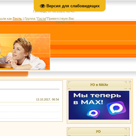
Версия для слабовидящих
Пятница, 07.08.2026, 08:43
шли как
Гость
|
Группа
"
Гости
"
Приветствую Вас
Гость
|
RSS
УО в МАХе
13.10.2017, 06:54
УО