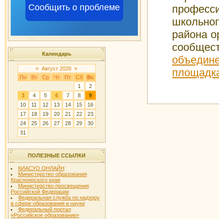
Сообщить о проблеме
професс
школьно
района о
сообще
Календарь
объедин
«
Август 2026
»
площадк
Пн
Вт
Ср
Чт
Пт
Сб
Вс
1
2
3
4
5
6
7
8
9
10
11
12
13
14
15
16
17
18
19
20
21
22
23
24
25
26
27
28
29
30
31
ПОЛЕЗНЫЕ ССЫЛКИ
КИАСУО ОНЛАЙН
Министерство образования
Красноярского края
Министерство просвещения
Российской Федерации
Федеральная служба по надзору
в сфере образования и науки
Федеральный портал
«Российское образование»