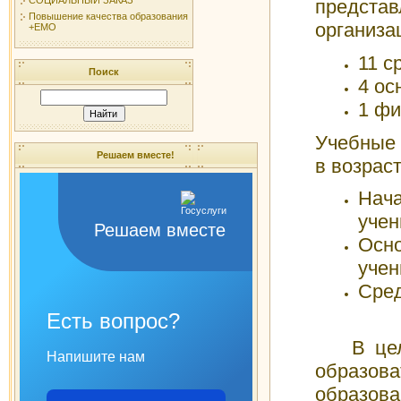
предс
Повышение качества образования
организа
+ЕМО
11 с
Поиск
4 ос
1 фи
Учебные
Решаем вместе!
в возраст
Нач
учен
Решаем вместе
Осн
учен
Сред
Есть вопрос?
В целях
Напишите нам
образо
образ