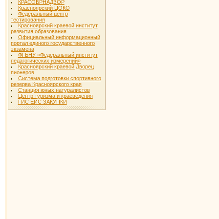
КРАСОБРНАДЗОР
Красноярский ЦОКО
Федеральный центр
тестирования
Красноярский краевой институт
развития образования
Официальный информационный
портал единого государственного
экзамена
ФГБНУ «Федеральный институт
педагогических измерений»
Красноярский краевой Дворец
пионеров
Система подготовки спортивного
резерва Красноярского края
Станция юных натуралистов
Центр туризма и краеведения
ГИС ЕИС ЗАКУПКИ