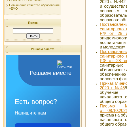
2020 г. №442
Повышение качества образования
и осуществл
+ЕМО
основным о
образовател
основного об
Поиск
Постановл
санитарного
РФ от 28 с
эпидемиоло
воспитания и
и молодежи»
Решаем вместе!
Постановл
санитарного
РФ от 28 я
санитарных
«Гигиенич
Решаем вместе
обеспечению 
человека фак
Приказ Минис
2020 г. №45
обучение 
начального 
Есть вопрос?
общего образ
Письмо М
от 08.10.20
Напишите нам
приема на об
начального 
общего образ