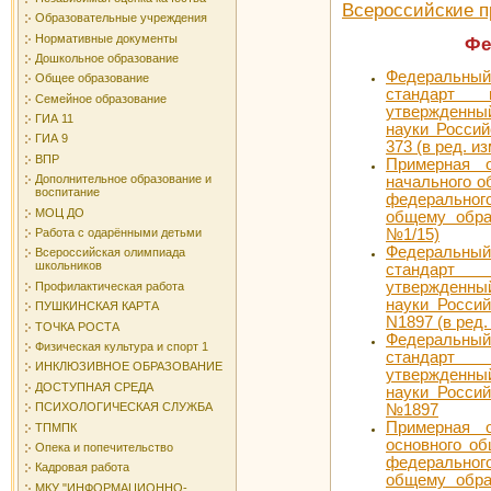
Всероссийские п
Образовательные учреждения
Нормативные документы
Фе
Дошкольное образование
Федеральны
Общее образование
стандарт 
Семейное образование
утвержденный
ГИА 11
науки Россий
ГИА 9
373 (в ред. и
ВПР
Примерная о
Дополнительное образование и
начального о
воспитание
федерального
МОЦ ДО
общему обра
№1/15)
Работа с одарёнными детьми
Федеральны
Всероссийская олимпиада
школьников
стандарт 
утвержденный
Профилактическая работа
науки Россий
ПУШКИНСКАЯ КАРТА
N1897 (в ред.
ТОЧКА РОСТА
Федеральны
Физическая культура и спорт 1
стандарт 
ИНКЛЮЗИВНОЕ ОБРАЗОВАНИЕ
утвержденный
ДОСТУПНАЯ СРЕДА
науки Россий
ПСИХОЛОГИЧЕСКАЯ СЛУЖБА
№1897
Примерная о
ТПМПК
основного о
Опека и попечительство
федерального
Кадровая работа
общему обра
МКУ "ИНФОРМАЦИОННО-