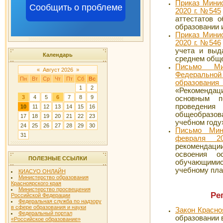
Приказ Мини
Сообщить о проблеме
2020 г. №545
аттестатов 
образовании 
Приказ Мини
2020 г. №546
учета и выд
Календарь
среднем обще
Письмо Ми
«
Август 2026
»
Федеральн
Пн
Вт
Ср
Чт
Пт
Сб
Вс
образовани
1
2
«Рекомендац
3
4
5
6
7
8
9
основным п
проведе
10
11
12
13
14
15
16
общеобразов
17
18
19
20
21
22
23
учебном году
24
25
26
27
28
29
30
Письмо Мин
31
февраля 
рекоменда
освоения о
ПОЛЕЗНЫЕ ССЫЛКИ
обучающимис
учебному пла
КИАСУО ОНЛАЙН
Министерство образования
Красноярского края
Министерство просвещения
Ре
Российской Федерации
Федеральная служба по надзору
в сфере образования и науки
Закон Красно
Федеральный портал
образовании 
«Российское образование»