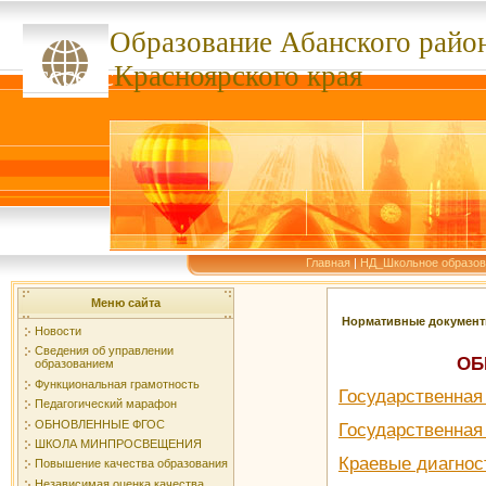
Образование Абанского
райо
ссссссс
Красноярского края
Главная
|
НД_Школьное образов
Меню сайта
Нормативные докумен
Новости
Сведения об управлении
ОБ
образованием
Функциональная грамотность
Государственная 
Педагогический марафон
ОБНОВЛЕННЫЕ ФГОС
Государственная 
ШКОЛА МИНПРОСВЕЩЕНИЯ
Краевые диагно
Повышение качества образования
Независимая оценка качества