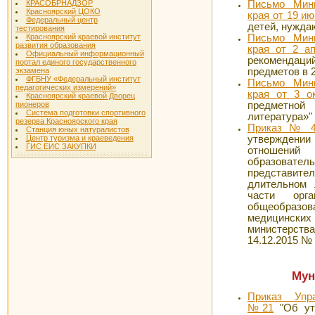
Письмо Мини
КРАСОБРНАДЗОР
Красноярский ЦОКО
края от 19 ию
Федеральный центр
детей, нужда
тестирования
Письмо Мини
Красноярский краевой институт
развития образования
края от 2 а
Официальный информационный
рекомендаци
портал единого государственного
предметов в 
экзамена
ФГБНУ «Федеральный институт
Письмо Мини
педагогических измерений»
края от 3 о
Красноярский краевой Дворец
предметной
пионеров
Система подготовки спортивного
литература»"
резерва Красноярского края
Приказ № 48
Станция юных натуралистов
утверждении
Центр туризма и краеведения
ГИС ЕИС ЗАКУПКИ
отношений 
образователь
представит
длительном 
части орг
общеобразов
медицинских
министерств
14.12.2015 № 
Мун
Приказ Упр
№21
"Об утв