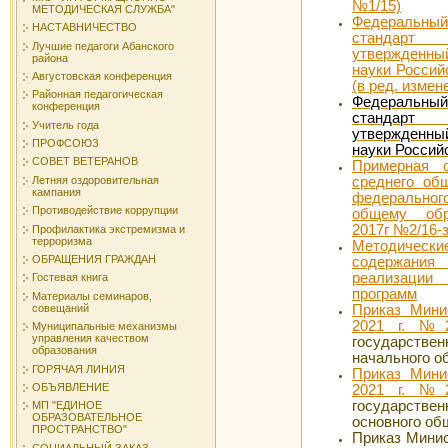
№1/15)
МЕТОДИЧЕСКАЯ СЛУЖБА"
Федеральны
НАСТАВНИЧЕСТВО
стандарт 
Лучшие педагоги Абанского
утвержденный
района
науки Россий
Августовская конференция
(в ред. измен
Районная педагогическая
Федеральны
конференция
стандарт 
Учитель года
утвержденный
ПРОФСОЮЗ
науки Россий
СОВЕТ ВЕТЕРАНОВ
Примерная о
среднего об
Летняя оздоровительная
кампания
федерального
Противодействие коррупции
общему об
2017г №2/16-з
Профилактика экстремизма и
терроризма
Методические
ОБРАЩЕНИЯ ГРАЖДАН
содержания
реализаци
Гостевая книга
программ
Материалы семинаров,
Приказ Мини
совещаний
2021 г. 
Муниципальные механизмы
управления качеством
государств
образования
начального о
ГОРЯЧАЯ ЛИНИЯ
Приказ Мини
ОБЪЯВЛЕНИЕ
2021 г. №
государств
МП "ЕДИНОЕ
ОБРАЗОВАТЕЛЬНОЕ
основного об
ПРОСТРАНСТВО"
Приказ Минис
СОЦИАЛЬНЫЙ ЗАКАЗ