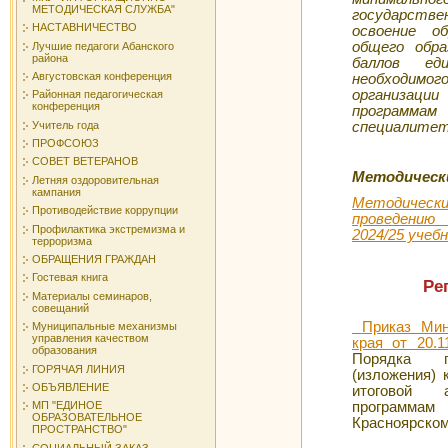
МЕТОДИЧЕСКАЯ СЛУЖБА"
государств
НАСТАВНИЧЕСТВО
освоение о
общего обра
Лучшие педагоги Абанского
района
баллов еди
Августовская конференция
необходимог
организации
Районная педагогическая
конференция
программ
Учитель года
специалите
ПРОФСОЮЗ
СОВЕТ ВЕТЕРАНОВ
Методическ
Летняя оздоровительная
кампания
Методическ
Противодействие коррупции
проведению 
Профилактика экстремизма и
2024/25 учеб
терроризма
ОБРАЩЕНИЯ ГРАЖДАН
Гостевая книга
Ре
Материалы семинаров,
совещаний
Приказ Мин
Муниципальные механизмы
управления качеством
края от 20.
образования
Порядка п
ГОРЯЧАЯ ЛИНИЯ
(изложения) 
ОБЪЯВЛЕНИЕ
итоговой 
программам
МП "ЕДИНОЕ
ОБРАЗОВАТЕЛЬНОЕ
Красноярском
ПРОСТРАНСТВО"
СОЦИАЛЬНЫЙ ЗАКАЗ