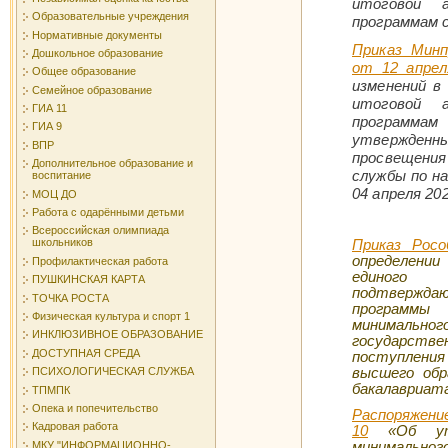
итоговой 
Образовательные учреждения
программам 
Нормативные документы
Приказ Минп
Дошкольное образование
от 12 апрел
Общее образование
изменений в
Семейное образование
итоговой 
ГИА 11
программа
ГИА 9
утвержде
ВПР
просвещения
Дополнительное образование и
службы по на
воспитание
04 апреля 20
МОЦ ДО
Работа с одарёнными детьми
Всероссийская олимпиада
школьников
Приказ Росо
определени
Профилактическая работа
единого 
ПУШКИНСКАЯ КАРТА
подтвержда
ТОЧКА РОСТА
программы 
Физическая культура и спорт 1
минимальн
ИНКЛЮЗИВНОЕ ОБРАЗОВАНИЕ
государств
ДОСТУПНАЯ СРЕДА
поступлени
высшего обр
ПСИХОЛОГИЧЕСКАЯ СЛУЖБА
бакалавриат
ТПМПК
Опека и попечительство
Распоряжени
Кадровая работа
10
«Об утве
МКУ "ИНФОРМАЦИОННО-
минимальн