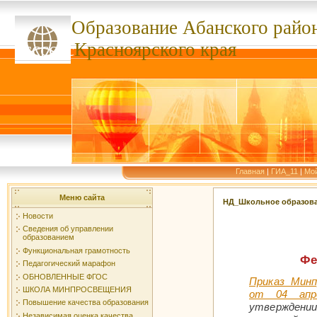
Образование Абанского
райо
ссссссс
Красноярского края
Главная
|
ГИА_11
|
Мо
Меню сайта
НД_Школьное образов
Новости
Сведения об управлении
образованием
Функциональная грамотность
Фе
Педагогический марафон
ОБНОВЛЕННЫЕ ФГОС
Приказ Минп
ШКОЛА МИНПРОСВЕЩЕНИЯ
от 04 апр
Повышение качества образования
утверждении
Независимая оценка качества