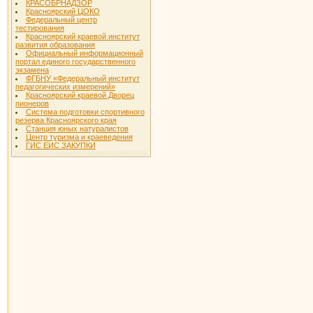
КРАСОБРНАДЗОР
Красноярский ЦОКО
Федеральный центр
тестирования
Красноярский краевой институт
развития образования
Официальный информационный
портал единого государственного
экзамена
ФГБНУ «Федеральный институт
педагогических измерений»
Красноярский краевой Дворец
пионеров
Система подготовки спортивного
резерва Красноярского края
Станция юных натуралистов
Центр туризма и краеведения
ГИС ЕИС ЗАКУПКИ