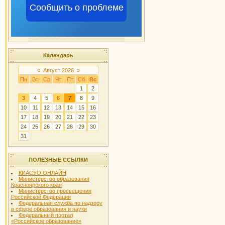
Сообщить о проблеме
Календарь
«
Август 2026
»
Пн
Вт
Ср
Чт
Пт
Сб
Вс
1
2
3
4
5
6
7
8
9
10
11
12
13
14
15
16
17
18
19
20
21
22
23
24
25
26
27
28
29
30
31
ПОЛЕЗНЫЕ ССЫЛКИ
КИАСУО ОНЛАЙН
Министерство образования
Красноярского края
Министерство просвещения
Российской Федерации
Федеральная служба по надзору
в сфере образования и науки
Федеральный портал
«Российское образование»