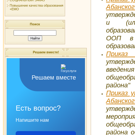
Абанско
Повышение качества образования
+ЕМО
утвержд
и (или
Поиск
образов
ООП в
образова
Прика
Решаем вместе!
утвержд
введени
общеобр
Решаем вместе
района"
Приказ у
Абанско
Есть вопрос?
утвер
меро
Напишите нам
общеобр
района 