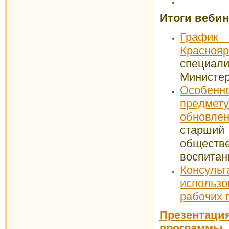
Итоги вебина
График
Красноя
специа
Министер
Особенно
предмет
обновл
старший
обществ
воспитан
Консул
использ
рабочих 
Презента
программы 