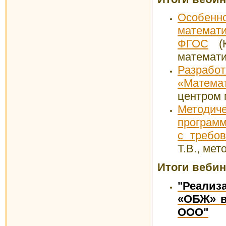
Особен
матема
ФГОС
(К
математи
Разрабо
«Матема
центром 
Методиче
программ
с требо
Т.В., ме
Итоги веби
"Реализ
«ОБЖ» в
ООО"