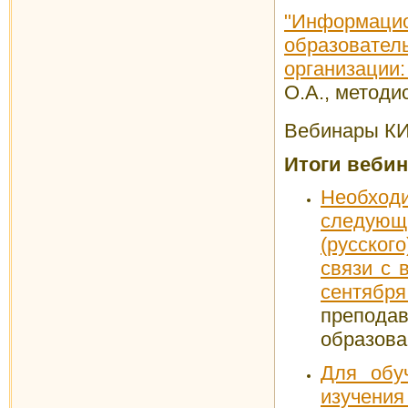
"Информац
образоват
организации
О.А., методи
Вебинары КИ
Итоги веби
Необход
следующ
(русского
связи с
сентябр
преподав
образова
Для обу
изучения