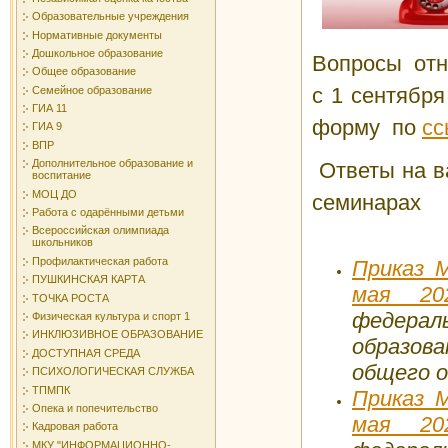
Образовательные учреждения
Нормативные документы
Дошкольное образование
Вопросы отн
Общее образование
с 1 сентября
Семейное образование
ГИА 11
форму по
сс
ГИА 9
ВПР
Дополнительное образование и
Ответы на в
воспитание
МОЦ ДО
се
Работа с одарёнными детьми
Всероссийская олимпиада
школьников
Профилактическая работа
Приказ 
ПУШКИНСКАЯ КАРТА
мая 2
ТОЧКА РОСТА
федер
Физическая культура и спорт 1
ИНКЛЮЗИВНОЕ ОБРАЗОВАНИЕ
образо
ДОСТУПНАЯ СРЕДА
общего о
ПСИХОЛОГИЧЕСКАЯ СЛУЖБА
ТПМПК
Приказ 
Опека и попечительство
мая 2
Кадровая работа
МКУ "ИНФОРМАЦИОННО-