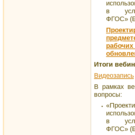
использо
в усло
ФГОС» (Б
Проек
предмет
рабочих
обновл
Итоги вебина
Видеозапись
В рамках в
вопросы:
«Проекти
использо
в усло
ФГОС» (Б