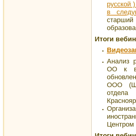
русской 
в следу
старший 
образова
Итоги веби
Видеоза
Анализ р
ОО к в
обнов
ООО (Шо
отдела 
Краснояр
Организ
иностра
Центром 
Итоги веби