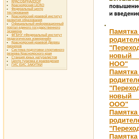
КРАСОБРНАДЗОР
Красноярский ЦОКО
повышени
Федеральный центр
тестирования
и введени
Красноярский краевой институт
развития образования
Официальный информационный
портал единого государственного
Памят
экзамена
ФГБНУ «Федеральный институт
родител
педагогических измерений»
Красноярский краевой Дворец
"Пере
пионеров
Система подготовки спортивного
резерва Красноярского края
новы
Станция юных натуралистов
Центр туризма и краеведения
НОО"
ГИС ЕИС ЗАКУПКИ
Памят
родител
"Пере
новы
ООО"
Памят
родител
"Перехо
Памятка