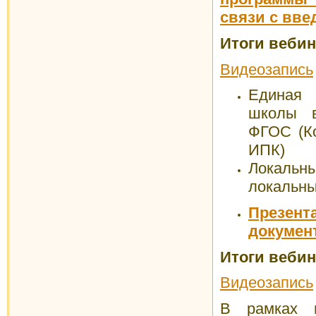
связи с вв
Итоги вебина
Видеозапись
Единая 
школы в
ФГОС (К
ИПК)
Локаль
локальны
Презен
докумен
Итоги веби
Видеозапись
В рамках 