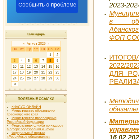
2023-2024
Сообщить о проблеме
Муницип
в обще
Абанско
Календарь
ФОП СОО 
«
Август 2026
»
Пн
Вт
Ср
Чт
Пт
Сб
Вс
1
2
ИТОГО
3
4
5
6
7
8
9
2022/2
10
11
12
13
14
15
16
ДЛЯ РО
17
18
19
20
21
22
23
24
25
26
27
28
29
30
РЕАЛИЗ
31
ПОЛЕЗНЫЕ ССЫЛКИ
Методи
КИАСУО ОНЛАЙН
обязате
Министерство образования
Красноярского края
Министерство просвещения
Матер
Российской Федерации
Федеральная служба по надзору
управл
в сфере образования и науки
Федеральный портал
16.02.202
«Российское образование»