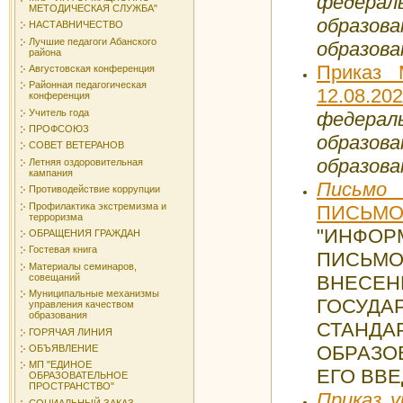
федер
МЕТОДИЧЕСКАЯ СЛУЖБА"
образова
НАСТАВНИЧЕСТВО
Лучшие педагоги Абанского
образова
района
Приказ
Августовская конференция
Районная педагогическая
12.08.20
конференция
Учитель года
федер
ПРОФСОЮЗ
образов
СОВЕТ ВЕТЕРАНОВ
образова
Летняя оздоровительная
кампания
Письмо
Противодействие коррупции
Профилактика экстремизма и
ПИСЬ
терроризма
"ИНФОР
ОБРАЩЕНИЯ ГРАЖДАН
Гостевая книга
ПИСЬМ
Материалы семинаров,
совещаний
ВНЕС
Муниципальные механизмы
ГОСУД
управления качеством
образования
СТАН
ГОРЯЧАЯ ЛИНИЯ
ОБРАЗО
ОБЪЯВЛЕНИЕ
МП "ЕДИНОЕ
ЕГО ВВ
ОБРАЗОВАТЕЛЬНОЕ
ПРОСТРАНСТВО"
Приказ у
СОЦИАЛЬНЫЙ ЗАКАЗ