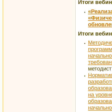
Итоги веби
«Реализ
«Физиче
обновл
Итоги вебина
Методиче
програм
начально
требова
методис
Нормати
разраб
образов
на уровн
образов
начально