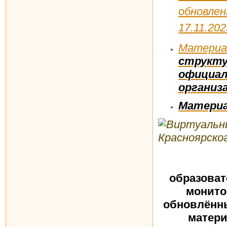
обновл
17.11.202
Матери
струк
официал
организа
Материа
образоват
монито
обновлённ
матери