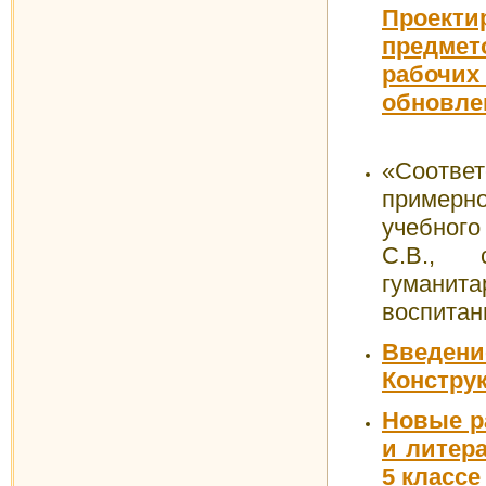
Проек
предмет
рабочих
обновл
«Соответ
примерн
учебног
С.В.,
гумани
воспитан
Введе
Констру
Новые р
и литер
5 классе