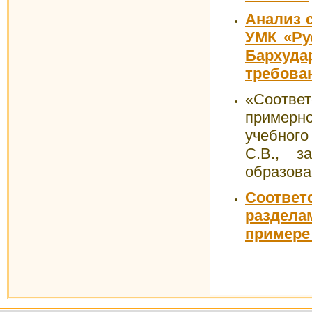
Анализ 
УМК «Ру
Бархуда
требова
«Соответ
примерн
учебног
С.В., з
образова
Соотве
раздела
примере