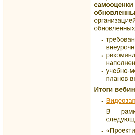
самооцен
обновленн
организацие
обновленных
требова
внеурочн
рекомен
наполнен
учебно-
планов в
Итоги вебина
Видеозап
В рамк
следующ
«Проекти