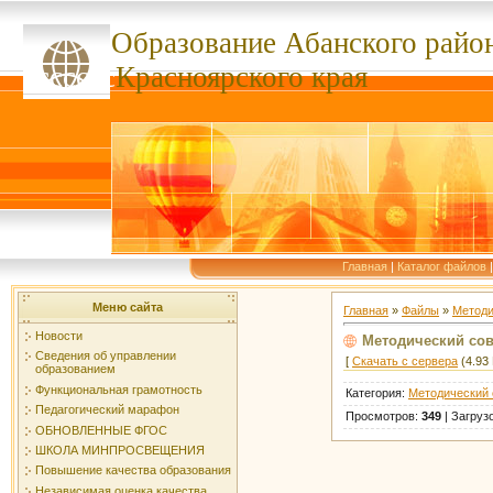
Образование Абанского
райо
ссссссс
Красноярского края
Главная
|
Каталог файлов
Меню сайта
Главная
»
Файлы
»
Методи
Новости
Методический сове
Сведения об управлении
[
Скачать с сервера
(4.93 
образованием
Функциональная грамотность
Категория
:
Методический 
Педагогический марафон
Просмотров
:
349
|
Загруз
ОБНОВЛЕННЫЕ ФГОС
ШКОЛА МИНПРОСВЕЩЕНИЯ
Повышение качества образования
Независимая оценка качества