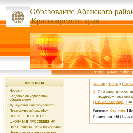
Образование Абанского
райо
ссссссс
Красноярского края
Главная
|
Каталог файлов
Меню сайта
Главная
»
Файлы
»
Семин
Новости
Семинар для уч.н
поддерж. оцениван
Сведения об управлении
образованием
[
Скачать с сервера
(4.40 
Функциональная грамотность
Категория
:
Семинары
|
До
Педагогический марафон
ОБНОВЛЕННЫЕ ФГОС
Просмотров
:
455
|
Загруз
ШКОЛА МИНПРОСВЕЩЕНИЯ
Повышение качества образования
Независимая оценка качества