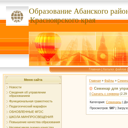
Образование Абанского
райо
ссссссс
Красноярского края
Главная
|
Каталог файлов
Меню сайта
Главная
»
Файлы
»
Семин
Новости
Семинар для управ
Сведения об управлении
[
Скачать с сервера
(2.29 
образованием
Функциональная грамотность
Категория
:
Семинары
|
До
Педагогический марафон
Просмотров
:
587
|
Загруз
ОБНОВЛЕННЫЕ ФГОС
ШКОЛА МИНПРОСВЕЩЕНИЯ
Повышение качества образования
Независимая оценка качества