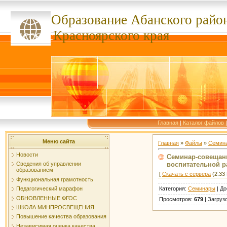
Образование Абанского
райо
ссссссс
Красноярского края
Главная
|
Каталог файлов
Меню сайта
Главная
»
Файлы
»
Семин
Новости
Семинар-совещани
воспитательной ра
Сведения об управлении
образованием
[
Скачать с сервера
(2.33 
Функциональная грамотность
Категория
:
Семинары
|
До
Педагогический марафон
ОБНОВЛЕННЫЕ ФГОС
Просмотров
:
679
|
Загруз
ШКОЛА МИНПРОСВЕЩЕНИЯ
Повышение качества образования
Независимая оценка качества