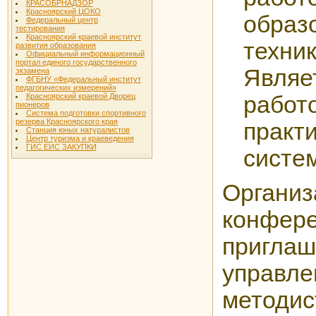
КРАСОБРНАДЗОР
Красноярский ЦОКО
образ
Федеральный центр
тестирования
Красноярский краевой институт
техни
развития образования
Официальный информационный
портал единого государственного
Яв
экзамена
ФГБНУ «Федеральный институт
педагогических измерений»
работ
Красноярский краевой Дворец
пионеров
Система подготовки спортивного
резерва Красноярского края
практ
Станция юных натуралистов
Центр туризма и краеведения
ГИС ЕИС ЗАКУПКИ
систе
Организ
конфер
пригл
управле
методи