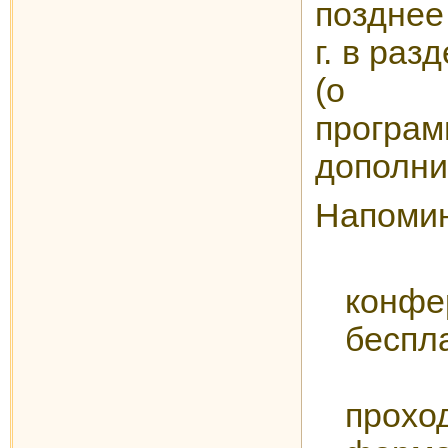
позднее
г. в ра
(о р
програ
дополни
Напомин
Уч
конфе
беспл
Ко
прох