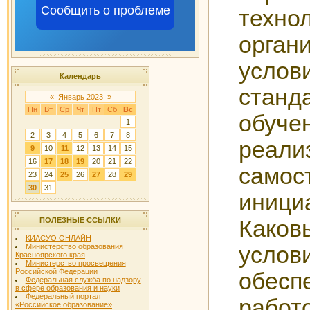
Сообщить о проблеме
техно
орган
услов
Календарь
станд
«
Январь 2023
»
Пн
Вт
Ср
Чт
Пт
Сб
Вс
обу
1
2
3
4
5
6
7
8
реали
9
10
11
12
13
14
15
16
17
18
19
20
21
22
самос
23
24
25
26
27
28
29
30
31
иници
Како
ПОЛЕЗНЫЕ ССЫЛКИ
КИАСУО ОНЛАЙН
услови
Министерство образования
Красноярского края
Министерство просвещения
Российской Федерации
обесп
Федеральная служба по надзору
в сфере образования и науки
Федеральный портал
работ
«Российское образование»