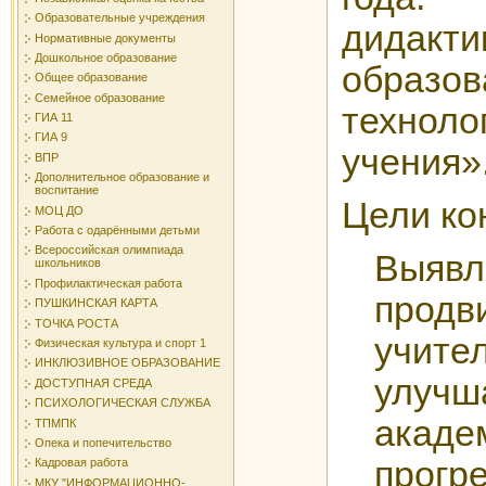
Образовательные учреждения
дидакт
Нормативные документы
Дошкольное образование
образов
Общее образование
Семейное образование
техноло
ГИА 11
ГИА 9
учения»
ВПР
Дополнительное образование и
воспитание
Цели ко
МОЦ ДО
Работа с одарёнными детьми
Всероссийская олимпиада
Вы
школьников
Профилактическая работа
продв
ПУШКИНСКАЯ КАРТА
ТОЧКА РОСТА
учите
Физическая культура и спорт 1
ИНКЛЮЗИВНОЕ ОБРАЗОВАНИЕ
улуч
ДОСТУПНАЯ СРЕДА
ПСИХОЛОГИЧЕСКАЯ СЛУЖБА
акаде
ТПМПК
Опека и попечительство
пр
Кадровая работа
МКУ "ИНФОРМАЦИОННО-