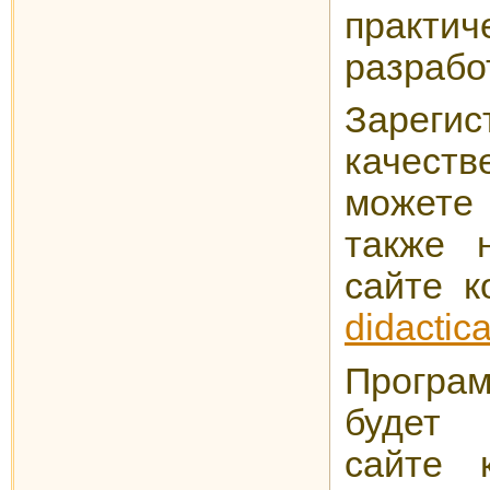
практич
разрабо
Зареги
качест
может
также 
сайте 
didactica
Програ
будет
сайте 