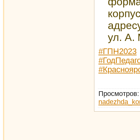
форм
корп
адрес
ул. А.
#ГПН2023
#ГодПедаг
#Краснояр
Просмотров
nadezhda_ko