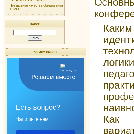
Основ
Повышение качества образования
+ЕМО
конфере
Поиск
Каким
идент
техно
Решаем вместе!
логи
педаг
Решаем вместе
практ
профе
наивн
Есть вопрос?
Как
Напишите нам
вариа