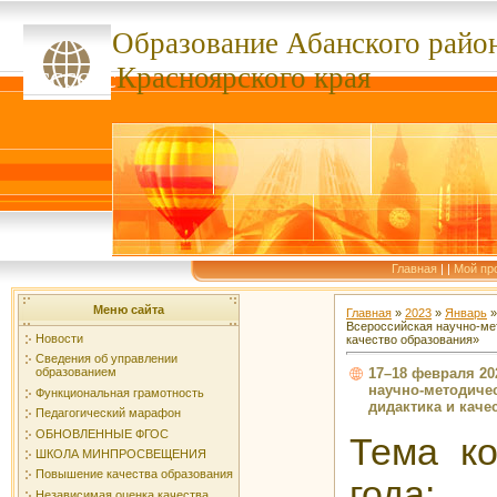
Образование Абанского
райо
ссссссс
Красноярского края
Главная
|
|
Мой пр
Меню сайта
Главная
»
2023
»
Январь
»
Всероссийская научно-ме
Новости
качество образования»
Сведения об управлении
17–18 февраля 20
образованием
научно-методиче
Функциональная грамотность
дидактика и каче
Педагогический марафон
ОБНОВЛЕННЫЕ ФГОС
Тема к
ШКОЛА МИНПРОСВЕЩЕНИЯ
Повышение качества образования
года:
Независимая оценка качества