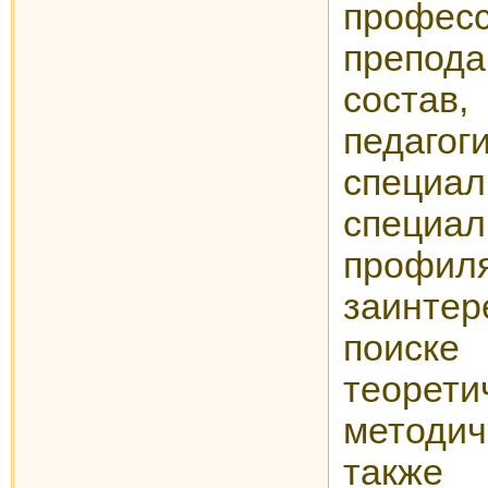
професс
препода
соста
педагог
специал
специа
профиля
заинт
пои
теор
методи
также