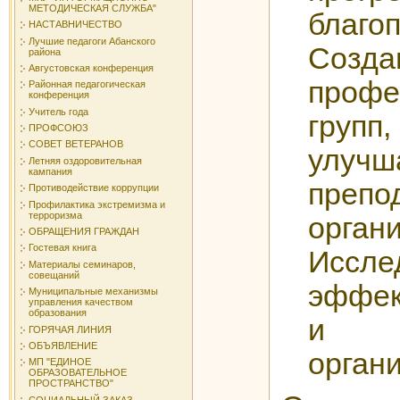
МЕТОДИЧЕСКАЯ СЛУЖБА"
благо
НАСТАВНИЧЕСТВО
Лучшие педагоги Абанского
Созда
района
Августовская конференция
профе
Районная педагогическая
конференция
Учитель года
груп
ПРОФСОЮЗ
СОВЕТ ВЕТЕРАНОВ
улуч
Летняя оздоровительная
кампания
препо
Противодействие коррупции
Профилактика экстремизма и
терроризма
орган
ОБРАЩЕНИЯ ГРАЖДАН
Гостевая книга
Иссле
Материалы семинаров,
совещаний
эффек
Муниципальные механизмы
управления качеством
образования
и 
ГОРЯЧАЯ ЛИНИЯ
ОБЪЯВЛЕНИЕ
органи
МП "ЕДИНОЕ
ОБРАЗОВАТЕЛЬНОЕ
ПРОСТРАНСТВО"
СОЦИАЛЬНЫЙ ЗАКАЗ