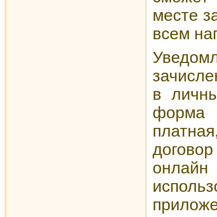
месте з
всем на
Увед
зачисле
в личны
форм
платн
договор
он
использ
приложе