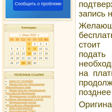
подтвер
Сообщить о проблеме
запись 
Желающ
Календарь
беспла
«
Июнь 2023
»
Пн
Вт
Ср
Чт
Пт
Сб
Вс
стоит 
1
2
3
4
5
6
7
8
9
10
11
подат
12
13
14
15
16
17
18
19
20
21
22
23
24
25
необход
26
27
28
29
30
на плат
ПОЛЕЗНЫЕ ССЫЛКИ
продол
КИАСУО ОНЛАЙН
Министерство образования
Красноярского края
позднее 
Министерство просвещения
Российской Федерации
Федеральная служба по надзору
в сфере образования и науки
Оригин
Федеральный портал
«Российское образование»
КРАСОБРНАДЗОР
Красноярский ЦОКО