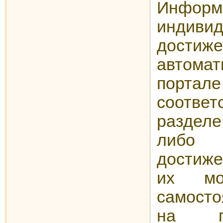
Инфо
индиви
достиж
автом
портал
соответ
раздел
либо 
достиже
их мо
самост
на п