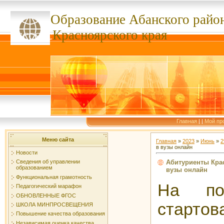
Образование Абанского
райо
ссссссс
Красноярского края
Главная
|
|
Мой пр
Меню сайта
Главная
»
2023
»
Июнь
»
2
в вузы онлайн
Новости
Абитуриенты Крас
Сведения об управлении
образованием
вузы онлайн
Функциональная грамотность
На пор
Педагогический марафон
ОБНОВЛЕННЫЕ ФГОС
старт
ШКОЛА МИНПРОСВЕЩЕНИЯ
Повышение качества образования
Независимая оценка качества