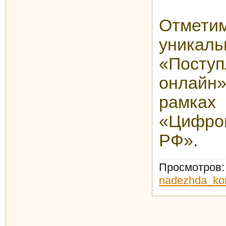
Отм
уника
«Пост
онлайн
рамка
«Цифро
РФ».
Просмотров
nadezhda_ko