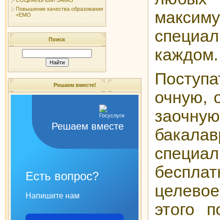
Повышение качества образования
макси
+ЕМО
специ
Поиск
каждом
Посту
Решаем вместе!
очную, 
заоч
Решаем вместе
бакал
специал
бесплат
Есть вопрос?
целево
Напишите нам
этого п