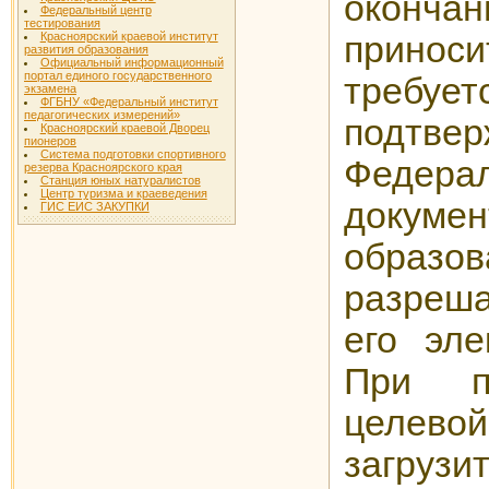
окон
Федеральный центр
тестирования
прино
Красноярский краевой институт
развития образования
Официальный информационный
портал единого государственного
требу
экзамена
ФГБНУ «Федеральный институт
педагогических измерений»
подт
Красноярский краевой Дворец
пионеров
Система подготовки спортивного
Федера
резерва Красноярского края
Станция юных натуралистов
Центр туризма и краеведения
доку
ГИС ЕИС ЗАКУПКИ
образов
разреш
его эле
При п
целево
загру