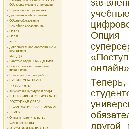
заявл
Образовательные учреждения
учебны
Нормативные документы
Дошкольное образование
Общее образование
цифро
Семейное образование
ГИА 11
Опция 
ГИА 9
ВПР
суперсе
Дополнительное образование и
воспитание
«Пост
МОЦ ДО
Работа с одарёнными детьми
онлайн
Всероссийская олимпиада
школьников
Профилактическая работа
Теперь
ПУШКИНСКАЯ КАРТА
ТОЧКА РОСТА
студен
Физическая культура и спорт 1
ИНКЛЮЗИВНОЕ ОБРАЗОВАНИЕ
униве
ДОСТУПНАЯ СРЕДА
ПСИХОЛОГИЧЕСКАЯ СЛУЖБА
обязат
ТПМПК
Опека и попечительство
другой 
Кадровая работа
МКУ "ИНФОРМАЦИОННО-