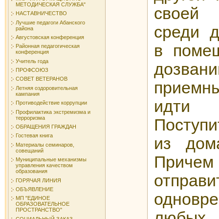
МЕТОДИЧЕСКАЯ СЛУЖБА"
своей 
НАСТАВНИЧЕСТВО
Лучшие педагоги Абанского
среди 
района
Августовская конференция
в поме
Районная педагогическая
конференция
Учитель года
дозв
ПРОФСОЮЗ
СОВЕТ ВЕТЕРАНОВ
приемн
Летняя оздоровительная
кампания
идти 
Противодействие коррупции
Профилактика экстремизма и
терроризма
Поступ
ОБРАЩЕНИЯ ГРАЖДАН
Гостевая книга
из дом
Материалы семинаров,
совещаний
Приче
Муниципальные механизмы
управления качеством
образования
отправ
ГОРЯЧАЯ ЛИНИЯ
ОБЪЯВЛЕНИЕ
одновр
МП "ЕДИНОЕ
ОБРАЗОВАТЕЛЬНОЕ
ПРОСТРАНСТВО"
любых
СОЦИАЛЬНЫЙ ЗАКАЗ