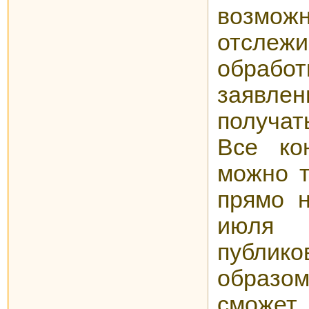
возможн
отслеж
обра
заявле
получа
Все ко
можно т
прямо н
июля 
публико
образо
сможет 