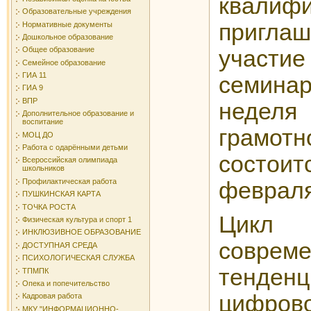
квалиф
Образовательные учреждения
пригл
Нормативные документы
Дошкольное образование
Общее образование
учас
Семейное образование
ГИА 11
семина
ГИА 9
ВПР
неде
Дополнительное образование и
воспитание
грамот
МОЦ ДО
Работа с одарёнными детьми
состо
Всероссийская олимпиада
школьников
Профилактическая работа
февраля
ПУШКИНСКАЯ КАРТА
ТОЧКА РОСТА
Цикл
Физическая культура и спорт 1
ИНКЛЮЗИВНОЕ ОБРАЗОВАНИЕ
соврем
ДОСТУПНАЯ СРЕДА
ПСИХОЛОГИЧЕСКАЯ СЛУЖБА
тенде
ТПМПК
Опека и попечительство
цифров
Кадровая работа
МКУ "ИНФОРМАЦИОННО-