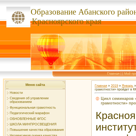
Образование Абанского
райо
ссссссс
Красноярского края
Главная
|
|
Мой пр
Меню сайта
Главная
»
2019
»
Январь
»
грамотности» пройдет в К
Новости
Цикл семинаров 
Сведения об управлении
образованием
грамотности» про
Функциональная грамотность
Красно
Педагогический марафон
ОБНОВЛЕННЫЕ ФГОС
инсти
ШКОЛА МИНПРОСВЕЩЕНИЯ
Повышение качества образования
Независимая оценка качества