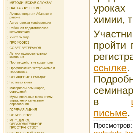
МЕТОДИЧЕСКАЯ СЛУЖБА"
урока
НАСТАВНИЧЕСТВО
Лучшие педагоги Абанского
химии, 
района
Августовская конференция
Районная педагогическая
Участ
конференция
Учитель года
пройти 
ПРОФСОЮЗ
СОВЕТ ВЕТЕРАНОВ
регистр
Летняя оздоровительная
кампания
Противодействие коррупции
ссылке
.
Профилактика экстремизма и
терроризма
Подро
ОБРАЩЕНИЯ ГРАЖДАН
Гостевая книга
семинар
Материалы семинаров,
совещаний
Муниципальные механизмы
в
управления качеством
образования
письме
.
ГОРЯЧАЯ ЛИНИЯ
ОБЪЯВЛЕНИЕ
МП "ЕДИНОЕ
Просмотров
ОБРАЗОВАТЕЛЬНОЕ
ПРОСТРАНСТВО"
СОЦИАЛЬНЫЙ ЗАКАЗ