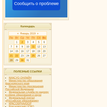
Сообщить о проблеме
Календарь
«
Январь 2019
»
Пн
Вт
Ср
Чт
Пт
Сб
Вс
1
2
3
4
5
6
7
8
9
10
11
12
13
14
15
16
17
18
19
20
21
22
23
24
25
26
27
28
29
30
31
ПОЛЕЗНЫЕ ССЫЛКИ
КИАСУО ОНЛАЙН
Министерство образования
Красноярского края
Министерство просвещения
Российской Федерации
Федеральная служба по надзору
в сфере образования и науки
Федеральный портал
«Российское образование»
КРАСОБРНАДЗОР
Красноярский ЦОКО