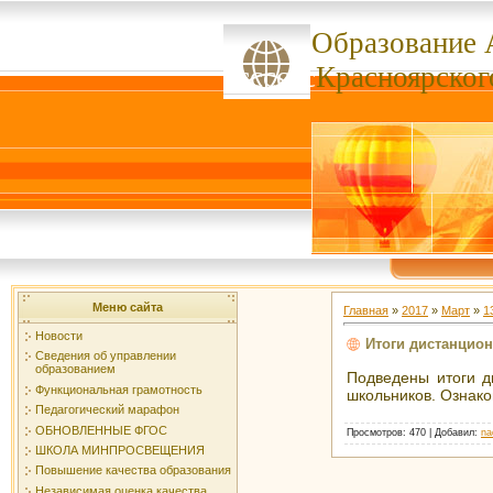
Образование 
ссссссс
Красноярског
Меню сайта
Главная
»
2017
»
Март
»
1
Новости
Итоги дистанцио
Сведения об управлении
образованием
Подведены итоги д
Функциональная грамотность
школьников. Ознак
Педагогический марафон
ОБНОВЛЕННЫЕ ФГОС
Просмотров
: 470 |
Добавил
:
na
ШКОЛА МИНПРОСВЕЩЕНИЯ
Повышение качества образования
Независимая оценка качества