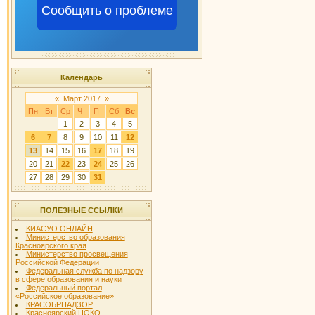
Сообщить о проблеме
Календарь
«
Март 2017
»
Пн
Вт
Ср
Чт
Пт
Сб
Вс
1
2
3
4
5
6
7
8
9
10
11
12
13
14
15
16
17
18
19
20
21
22
23
24
25
26
27
28
29
30
31
ПОЛЕЗНЫЕ ССЫЛКИ
КИАСУО ОНЛАЙН
Министерство образования
Красноярского края
Министерство просвещения
Российской Федерации
Федеральная служба по надзору
в сфере образования и науки
Федеральный портал
«Российское образование»
КРАСОБРНАДЗОР
Красноярский ЦОКО