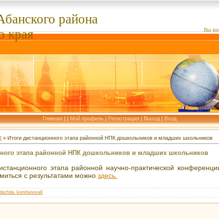
Абанского
района
о края
Вы во
Главная
|
|
Мой профиль
|
Регистрация
|
Выход
|
Вход
3
» Итоги дистанционного этапа районной НПК дошкольников и младших школьников
нного этапа районной НПК дошкольников и младших школьников
истанционного этапа районной научно-практической конференц
омиться с результатами можно
здесь.
dezhda_korshunova8