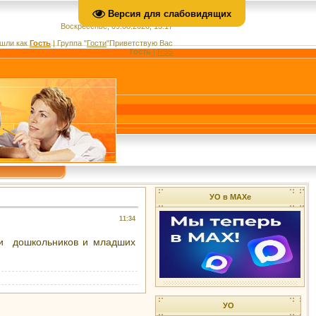
Версия для слабовидящих
Воскресенье, 09.08.2026, 13:17
шли как
Гость
|
Группа
"
Гости
"
Приветствую Вас
Гость
|
RSS
УО в МАХе
11:34
ии дошкольников и младших
УО