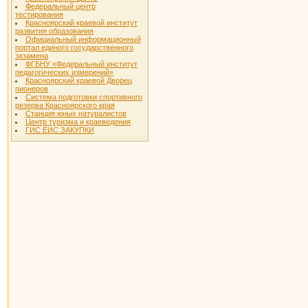
Федеральный центр
тестирования
Красноярский краевой институт
развития образования
Официальный информационный
портал единого государственного
экзамена
ФГБНУ «Федеральный институт
педагогических измерений»
Красноярский краевой Дворец
пионеров
Система подготовки спортивного
резерва Красноярского края
Станция юных натуралистов
Центр туризма и краеведения
ГИС ЕИС ЗАКУПКИ