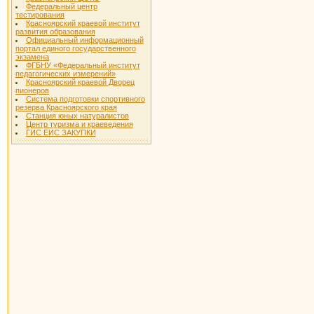
Федеральный центр
тестирования
Красноярский краевой институт
развития образования
Официальный информационный
портал единого государственного
экзамена
ФГБНУ «Федеральный институт
педагогических измерений»
Красноярский краевой Дворец
пионеров
Система подготовки спортивного
резерва Красноярского края
Станция юных натуралистов
Центр туризма и краеведения
ГИС ЕИС ЗАКУПКИ