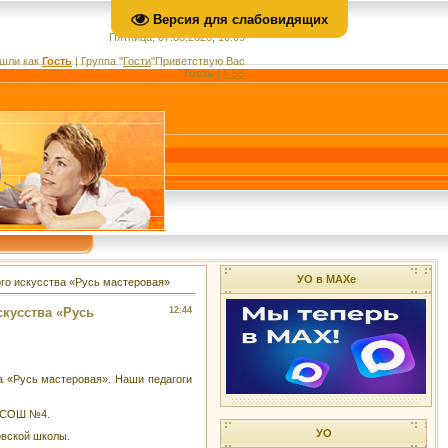
Версия для слабовидящих
Пятница, 07.08.2026, 10:09
шли как
Гость
|
Группа
"
Гости
"
Приветствую Вас
Гость
|
RSS
УО в МАХе
го искусства «Русь мастеровая»
кусства «Русь
12:44
а «Русь мастеровая». Наши педагоги
й СОШ №4.
УО
овской школы.