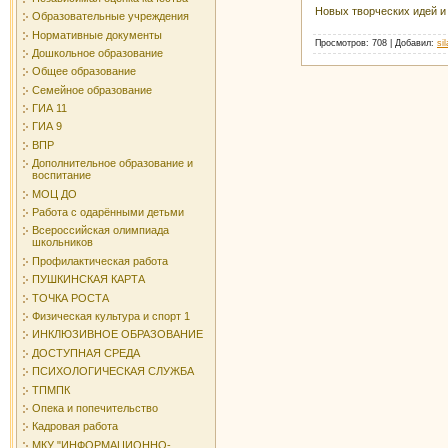
Новых творческих идей и
Образовательные учреждения
Нормативные документы
Просмотров
: 708 |
Добавил
:
si
Дошкольное образование
Общее образование
Семейное образование
ГИА 11
ГИА 9
ВПР
Дополнительное образование и
воспитание
МОЦ ДО
Работа с одарёнными детьми
Всероссийская олимпиада
школьников
Профилактическая работа
ПУШКИНСКАЯ КАРТА
ТОЧКА РОСТА
Физическая культура и спорт 1
ИНКЛЮЗИВНОЕ ОБРАЗОВАНИЕ
ДОСТУПНАЯ СРЕДА
ПСИХОЛОГИЧЕСКАЯ СЛУЖБА
ТПМПК
Опека и попечительство
Кадровая работа
МКУ "ИНФОРМАЦИОННО-