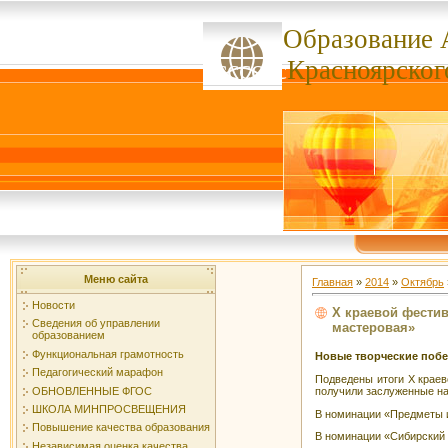
Образование 
ссссссс
Красноярског
Меню сайта
Главная
»
2014
»
Октябрь
Новости
Х краевой фестив
Сведения об управлении
мастеровая»
образованием
Функциональная грамотность
Новые творческие поб
Педагогический марафон
Подведены итоги Х краев
ОБНОВЛЕННЫЕ ФГОС
получили заслуженные на
ШКОЛА МИНПРОСВЕЩЕНИЯ
В номинации «Предметы 
Повышение качества образования
В номинации «Сибирский 
Независимая оценка качества