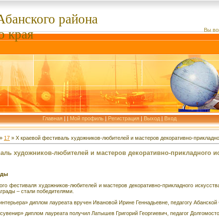
Абанского
района
о края
Вы во
Главная
|
|
Мой профиль
|
Регистрация
|
Выход
|
Вход
»
17
» Х краевой фестиваль художников-любителей и мастеров декоративно-прикладно
аль художников-любителей и мастеров декоративно-прикладного ис
еды
ого фестиваля художников-любителей и мастеров декоративно-прикладного искусств
грады – стали победителями.
интерьера» диплом лауреата вручен Ивановой Ирине Геннадьевне, педагогу Абанско
сувенир» диплом лауреата получил Латышев Григорий Георгиевич, педагог Долгомост