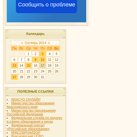
Сообщить о проблеме
Календарь
«
Октябрь 2014
»
Пн
Вт
Ср
Чт
Пт
Сб
Вс
1
2
3
4
5
6
7
8
9
10
11
12
13
14
15
16
17
18
19
20
21
22
23
24
25
26
27
28
29
30
31
ПОЛЕЗНЫЕ ССЫЛКИ
КИАСУО ОНЛАЙН
Министерство образования
Красноярского края
Министерство просвещения
Российской Федерации
Федеральная служба по надзору
в сфере образования и науки
Федеральный портал
«Российское образование»
КРАСОБРНАДЗОР
Красноярский ЦОКО