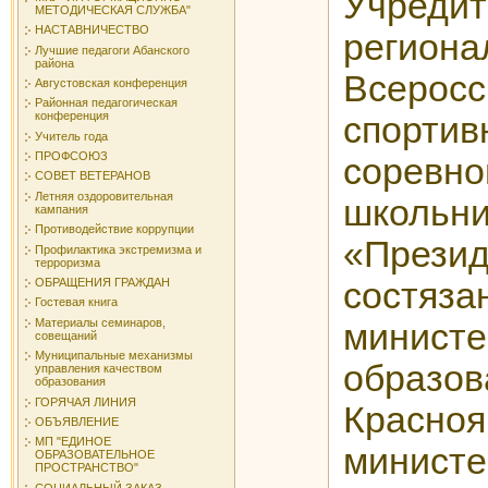
Учреди
МЕТОДИЧЕСКАЯ СЛУЖБА"
НАСТАВНИЧЕСТВО
регион
Лучшие педагоги Абанского
района
Всеросс
Августовская конференция
Районная педагогическая
конференция
спортив
Учитель года
ПРОФСОЮЗ
соревно
СОВЕТ ВЕТЕРАНОВ
Летняя оздоровительная
школьни
кампания
Противодействие коррупции
«Презид
Профилактика экстремизма и
терроризма
ОБРАЩЕНИЯ ГРАЖДАН
состяз
Гостевая книга
Материалы семинаров,
министе
совещаний
Муниципальные механизмы
образов
управления качеством
образования
ГОРЯЧАЯ ЛИНИЯ
Красно
ОБЪЯВЛЕНИЕ
МП "ЕДИНОЕ
минист
ОБРАЗОВАТЕЛЬНОЕ
ПРОСТРАНСТВО"
СОЦИАЛЬНЫЙ ЗАКАЗ