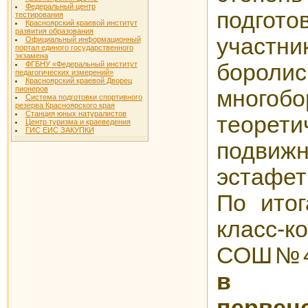
Федеральный центр
подгото
тестирования
Красноярский краевой институт
развития образования
участн
Официальный информационный
портал единого государственного
экзамена
ФГБНУ «Федеральный институт
бороли
педагогических измерений»
Красноярский краевой Дворец
пионеров
многоб
Система подготовки спортивного
резерва Красноярского края
Станция юных натуралистов
теорети
Центр туризма и краеведения
ГИС ЕИС ЗАКУПКИ
подви
эстафет
По итог
класс-к
СОШ№4
в об
первен