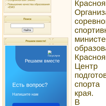
Красно
Повышение качества образования
+ЕМО
Организ
соревн
Поиск
спорт
министе
Решаем вместе!
образов
Красно
Решаем вместе
Центр
подгото
спорта
Есть вопрос?
края.
Напишите нам
В со