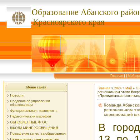
Образование Абанского
райо
ссссссс
Красноярского края
Главная
|
|
Мой пр
Меню сайта
Главная
»
2024
»
Май
»
16
региональном этапе Всер
Новости
«Президентские состязан
Сведения об управлении
Команда Абанско
образованием
региональном эт
Функциональная грамотность
соревнований шк
Педагогический марафон
ОБНОВЛЕННЫЕ ФГОС
В город
ШКОЛА МИНПРОСВЕЩЕНИЯ
Повышение качества образования
13 по 1
Независимая оценка качества