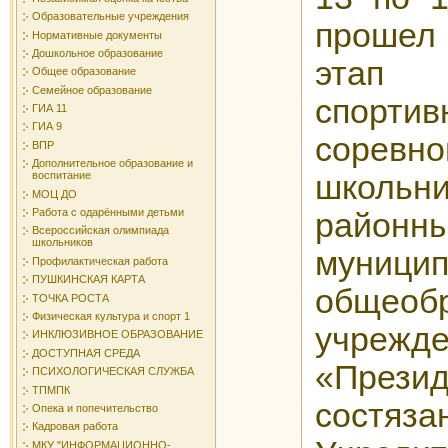
Образовательные учреждения
прошел
Нормативные документы
Дошкольное образование
этап 
Общее образование
Семейное образование
спортив
ГИА 11
ГИА 9
соревно
ВПР
Дополнительное образование и
воспитание
школь
МОЦ ДО
Работа с одарёнными детьми
районны
Всероссийская олимпиада
школьников
муници
Профилактическая работа
ПУШКИНСКАЯ КАРТА
общеоб
ТОЧКА РОСТА
Физическая культура и спорт 1
учрежд
ИНКЛЮЗИВНОЕ ОБРАЗОВАНИЕ
ДОСТУПНАЯ СРЕДА
«Презид
ПСИХОЛОГИЧЕСКАЯ СЛУЖБА
ТПМПК
состяза
Опека и попечительство
Кадровая работа
МКУ "ИНФОРМАЦИОННО-