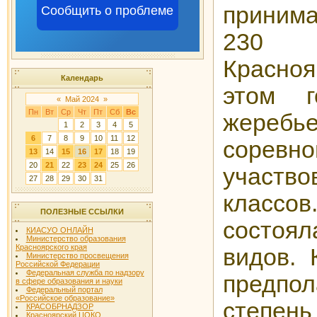
принима
Сообщить о проблеме
230 
Красно
Календарь
этом г
«
Май 2024
»
Пн
Вт
Ср
Чт
Пт
Сб
Вс
жер
1
2
3
4
5
6
7
8
9
10
11
12
соревно
13
14
15
16
17
18
19
20
21
22
23
24
25
26
участво
27
28
29
30
31
класс
ПОЛЕЗНЫЕ ССЫЛКИ
состоял
КИАСУО ОНЛАЙН
Министерство образования
Красноярского края
видов. 
Министерство просвещения
Российской Федерации
Федеральная служба по надзору
предпо
в сфере образования и науки
Федеральный портал
«Российское образование»
степень
КРАСОБРНАДЗОР
Красноярский ЦОКО