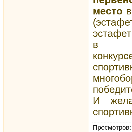
место
в
(эстафе
эстафет
в те
конкур
спортив
многобо
победит
И жела
спортив
Просмотров
: