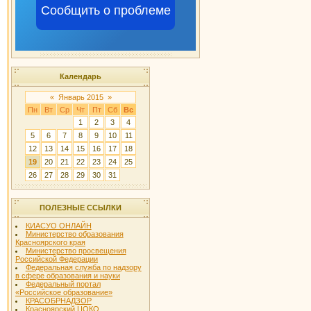
Сообщить о проблеме
Календарь
«
Январь 2015
»
Пн
Вт
Ср
Чт
Пт
Сб
Вс
1
2
3
4
5
6
7
8
9
10
11
12
13
14
15
16
17
18
19
20
21
22
23
24
25
26
27
28
29
30
31
ПОЛЕЗНЫЕ ССЫЛКИ
КИАСУО ОНЛАЙН
Министерство образования
Красноярского края
Министерство просвещения
Российской Федерации
Федеральная служба по надзору
в сфере образования и науки
Федеральный портал
«Российское образование»
КРАСОБРНАДЗОР
Красноярский ЦОКО