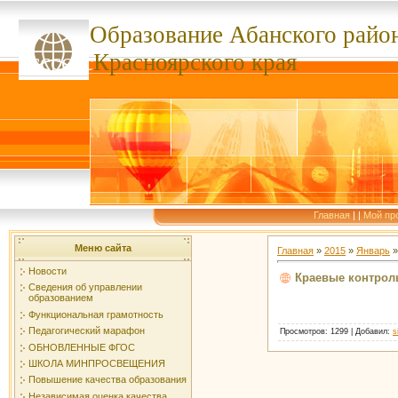
Образование Абанского
райо
ссссссс
Красноярского края
Главная
|
|
Мой пр
Меню сайта
Главная
»
2015
»
Январь
»
Новости
Краевые контрол
Сведения об управлении
образованием
Функциональная грамотность
Педагогический марафон
Просмотров
: 1299 |
Добавил
:
s
ОБНОВЛЕННЫЕ ФГОС
ШКОЛА МИНПРОСВЕЩЕНИЯ
Повышение качества образования
Независимая оценка качества