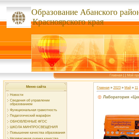
Образование Абанского
райо
ссссссс
Красноярского края
Главная
|
|
Мой пр
Меню сайта
Главная
»
2023
»
Май
»
11
Новости
Лаборатория «Це
Сведения об управлении
образованием
Функциональная грамотность
Педагогический марафон
ОБНОВЛЕННЫЕ ФГОС
ШКОЛА МИНПРОСВЕЩЕНИЯ
Повышение качества образования
Независимая оценка качества