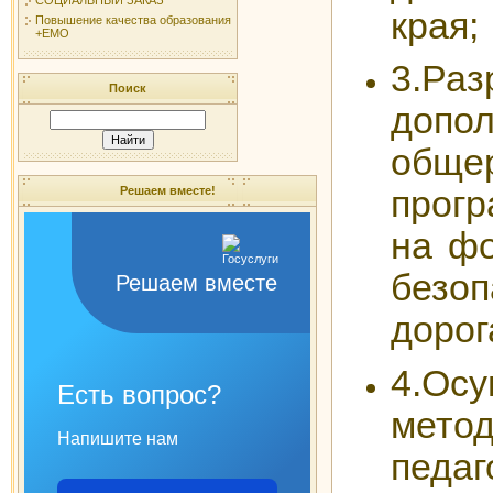
края;
Повышение качества образования
+ЕМО
3.Раз
Поиск
допо
обще
Решаем вместе!
прог
на ф
безоп
Решаем вместе
дорог
4.Ос
Есть вопрос?
мето
Напишите нам
педаг