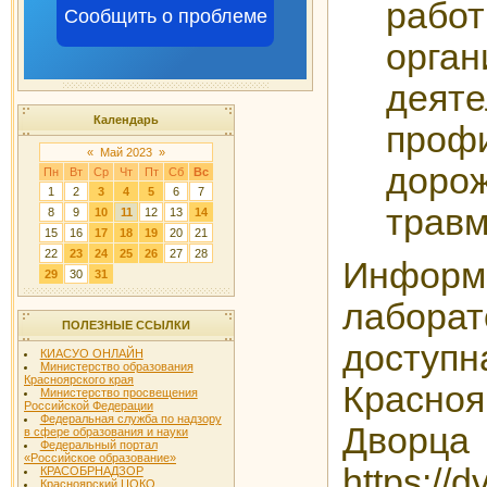
работ
Сообщить о проблеме
орга
дея
Календарь
проф
«
Май 2023
»
дорож
Пн
Вт
Ср
Чт
Пт
Сб
Вс
1
2
3
4
5
6
7
травм
8
9
10
11
12
13
14
15
16
17
18
19
20
21
22
23
24
25
26
27
28
Информ
29
30
31
лабора
ПОЛЕЗНЫЕ ССЫЛКИ
дост
КИАСУО ОНЛАЙН
Министерство образования
Красноярского края
Красн
Министерство просвещения
Российской Федерации
Федеральная служба по надзору
Двор
в сфере образования и науки
Федеральный портал
«Российское образование»
https://d
КРАСОБРНАДЗОР
Красноярский ЦОКО