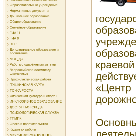
Образовательные учреждения
Нормативные документы
государ
Дошкольное образование
Общее образование
образов
Семейное образование
ГИА 11
учрежде
ГИА 9
ВПР
Дополнительное образование и
образо
воспитание
МОЦ ДО
краево
Работа с одарёнными детьми
Всероссийская олимпиада
дейст
школьников
Профилактическая работа
«Цент
ПУШКИНСКАЯ КАРТА
ТОЧКА РОСТА
дорожно
Физическая культура и спорт 1
ИНКЛЮЗИВНОЕ ОБРАЗОВАНИЕ
ДОСТУПНАЯ СРЕДА
ПСИХОЛОГИЧЕСКАЯ СЛУЖБА
ТПМПК
Основ
Опека и попечительство
Кадровая работа
деятел
МКУ "ИНФОРМАЦИОННО-