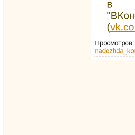
в с
"ВКо
(
vk.c
Просмотров
nadezhda_ko