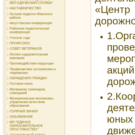
МЕТОДИЧЕСКАЯ СЛУЖБА"
«Цент
НАСТАВНИЧЕСТВО
Лучшие педагоги Абанского
дорожно
района
Августовская конференция
Районная педагогическая
1.О
конференция
Учитель года
ПРОФСОЮЗ
про
СОВЕТ ВЕТЕРАНОВ
Летняя оздоровительная
мероп
кампания
Противодействие коррупции
акци
Профилактика экстремизма и
терроризма
дорож
ОБРАЩЕНИЯ ГРАЖДАН
Гостевая книга
Материалы семинаров,
2.Коо
совещаний
Муниципальные механизмы
управления качеством
деят
образования
ГОРЯЧАЯ ЛИНИЯ
юны
ОБЪЯВЛЕНИЕ
МП "ЕДИНОЕ
ОБРАЗОВАТЕЛЬНОЕ
движ
ПРОСТРАНСТВО"
СОЦИАЛЬНЫЙ ЗАКАЗ