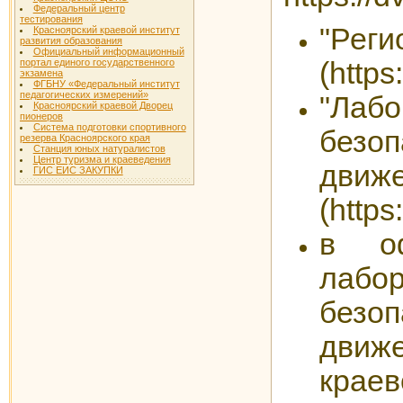
Федеральный центр
тестирования
"Рег
Красноярский краевой институт
развития образования
Официальный информационный
портал единого государственного
(https
экзамена
ФГБНУ «Федеральный институт
педагогических измерений»
"Лабо
Красноярский краевой Дворец
пионеров
Система подготовки спортивного
безо
резерва Красноярского края
Станция юных натуралистов
Центр туризма и краеведения
движе
ГИС ЕИС ЗАКУПКИ
(https
в оф
лаб
безо
движ
краев