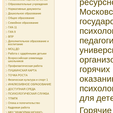
ресур
Образовательные учреждения
Московс
Нормативные документы
Дошкольное образование
Общее образование
государ
Семейное образование
ГИА 11
психоло
ГИА 9
ВПР
педагог
Дополнительное образование и
воспитание
универ
МОЦ ДО
Работа с одарёнными детьми
органи
Всероссийская олимпиада
школьников
Профилактическая работа
горяч
ПУШКИНСКАЯ КАРТА
ТОЧКА РОСТА
оказан
Физическая культура и спорт 1
ИНКЛЮЗИВНОЕ ОБРАЗОВАНИЕ
психоло
ДОСТУПНАЯ СРЕДА
ПСИХОЛОГИЧЕСКАЯ СЛУЖБА
для дет
ТПМПК
Опека и попечительство
Горя
Кадровая работа
МКУ "ИНФОРМАЦИОННО-