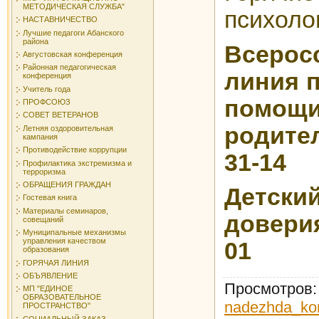
МЕТОДИЧЕСКАЯ СЛУЖБА"
психоло
НАСТАВНИЧЕСТВО
Лучшие педагоги Абанского
района
Всерос
Августовская конференция
Районная педагогическая
линия 
конференция
Учитель года
пом
ПРОФСОЮЗ
СОВЕТ ВЕТЕРАНОВ
родител
Летняя оздоровительная
кампания
Противодействие коррупции
31-14
Профилактика экстремизма и
терроризма
ОБРАЩЕНИЯ ГРАЖДАН
Детс
Гостевая книга
Материалы семинаров,
доверия
совещаний
Муниципальные механизмы
управления качеством
01
образования
ГОРЯЧАЯ ЛИНИЯ
ОБЪЯВЛЕНИЕ
Просмотров
МП "ЕДИНОЕ
ОБРАЗОВАТЕЛЬНОЕ
nadezhda_ko
ПРОСТРАНСТВО"
СОЦИАЛЬНЫЙ ЗАКАЗ