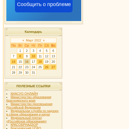
Сообщить о проблеме
Календарь
«
Март 2022
»
Пн
Вт
Ср
Чт
Пт
Сб
Вс
1
2
3
4
5
6
7
8
9
10
11
12
13
14
15
16
17
18
19
20
21
22
23
24
25
26
27
28
29
30
31
ПОЛЕЗНЫЕ ССЫЛКИ
КИАСУО ОНЛАЙН
Министерство образования
Красноярского края
Министерство просвещения
Российской Федерации
Федеральная служба по надзору
в сфере образования и науки
Федеральный портал
«Российское образование»
КРАСОБРНАДЗОР
Красноярский ЦОКО