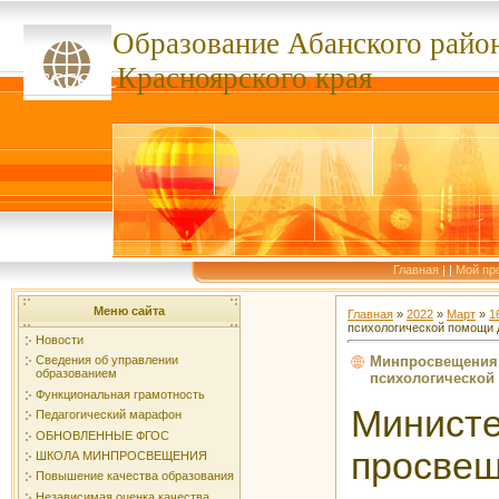
Образование Абанского
райо
ссссссс
Красноярского края
Главная
|
|
Мой пр
Меню сайта
Главная
»
2022
»
Март
»
1
психологической помощи 
Новости
Минпросвещения 
Сведения об управлении
образованием
психологической
Функциональная грамотность
Министе
Педагогический марафон
ОБНОВЛЕННЫЕ ФГОС
просве
ШКОЛА МИНПРОСВЕЩЕНИЯ
Повышение качества образования
Независимая оценка качества