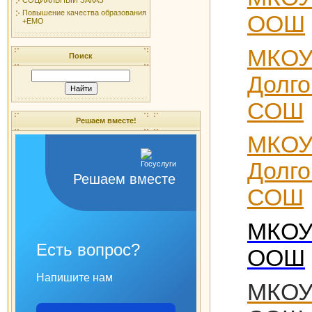
Повышение качества образования
ООШ
+ЕМО
МКО
Поиск
Долго
СОШ
Решаем вместе!
МКО
Долго
Решаем вместе
СОШ
МКОУ
Есть вопрос?
ООШ
Напишите нам
МКОУ