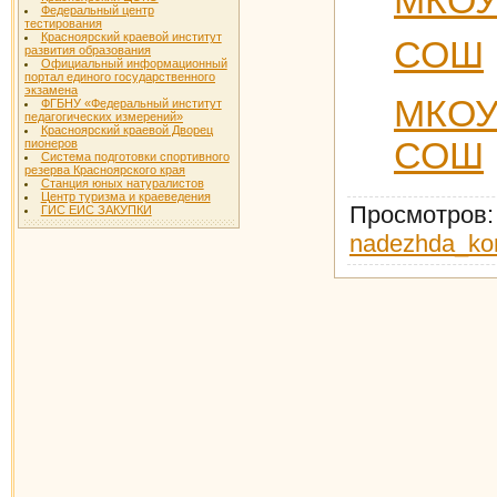
МКОУ
Федеральный центр
тестирования
Красноярский краевой институт
СОШ
развития образования
Официальный информационный
портал единого государственного
экзамена
МКОУ
ФГБНУ «Федеральный институт
педагогических измерений»
Красноярский краевой Дворец
СОШ
пионеров
Система подготовки спортивного
резерва Красноярского края
Станция юных натуралистов
Центр туризма и краеведения
Просмотров
ГИС ЕИС ЗАКУПКИ
nadezhda_ko