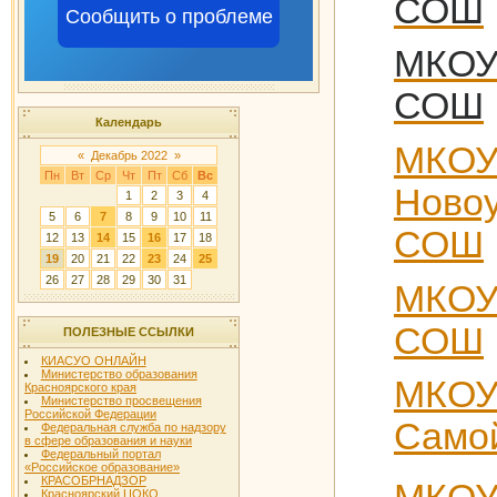
СОШ
Сообщить о проблеме
МКОУ
СОШ
Календарь
МКО
«
Декабрь 2022
»
Пн
Вт
Ср
Чт
Пт
Сб
Вс
Новоу
1
2
3
4
5
6
7
8
9
10
11
СОШ
12
13
14
15
16
17
18
19
20
21
22
23
24
25
26
27
28
29
30
31
МКО
СОШ
ПОЛЕЗНЫЕ ССЫЛКИ
КИАСУО ОНЛАЙН
Министерство образования
МКО
Красноярского края
Министерство просвещения
Российской Федерации
Само
Федеральная служба по надзору
в сфере образования и науки
Федеральный портал
«Российское образование»
КРАСОБРНАДЗОР
Красноярский ЦОКО