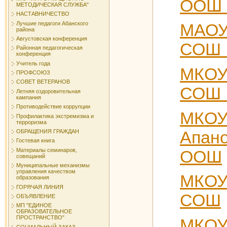
ООШ 
МЕТОДИЧЕСКАЯ СЛУЖБА"
НАСТАВНИЧЕСТВО
Лучшие педагоги Абанского
МАО
района
Августовская конференция
СОШ 
Районная педагогическая
конференция
Учитель года
МКО
ПРОФСОЮЗ
СОВЕТ ВЕТЕРАНОВ
СОШ 
Летняя оздоровительная
кампания
Противодействие коррупции
МКО
Профилактика экстремизма и
терроризма
Апан
ОБРАЩЕНИЯ ГРАЖДАН
Гостевая книга
Материалы семинаров,
ООШ
совещаний
Муниципальные механизмы
управления качеством
МКОУ
образования
ГОРЯЧАЯ ЛИНИЯ
СОШ
ОБЪЯВЛЕНИЕ
МП "ЕДИНОЕ
ОБРАЗОВАТЕЛЬНОЕ
ПРОСТРАНСТВО"
МКОУ
СОЦИАЛЬНЫЙ ЗАКАЗ