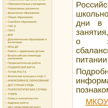
Росси
Образовательные учреждения
Нормативные документы
школьно
Дошкольное образование
Общее образование
дни в 
Семейное образование
ГИА 11
занятия
ГИА 9
ВПР
о з
Дополнительное образование и
воспитание
МОЦ ДО
сбаланс
Работа с одарёнными детьми
Всероссийская олимпиада
питании
школьников
Профилактическая работа
ПУШКИНСКАЯ КАРТА
Под
ТОЧКА РОСТА
Физическая культура и спорт 1
инфор
ИНКЛЮЗИВНОЕ ОБРАЗОВАНИЕ
ДОСТУПНАЯ СРЕДА
познако
ПСИХОЛОГИЧЕСКАЯ СЛУЖБА
ТПМПК
Опека и попечительство
МКО
Кадровая работа
МКУ "ИНФОРМАЦИОННО-