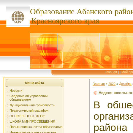
Образование Абанского
райо
ссссссс
Красноярского края
Главная
|
|
Мой пр
Меню сайта
Главная
»
2022
»
Декабрь
Новости
Неделя школьног
Сведения об управлении
образованием
В обше
Функциональная грамотность
Педагогический марафон
организ
ОБНОВЛЕННЫЕ ФГОС
ШКОЛА МИНПРОСВЕЩЕНИЯ
райо
Повышение качества образования
Независимая оценка качества