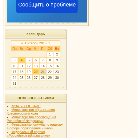
Сообщить о проблеме
Календарь
«
Октябрь 2016
»
Пн
Вт
Ср
Чт
Пт
Сб
Вс
1
2
3
4
5
6
7
8
9
10
11
12
13
14
15
16
17
18
19
20
21
22
23
24
25
26
27
28
29
30
31
ПОЛЕЗНЫЕ ССЫЛКИ
КИАСУО ОНЛАЙН
Министерство образования
Красноярского края
Министерство просвещения
Российской Федерации
Федеральная служба по надзору
в сфере образования и науки
Федеральный портал
«Российское образование»