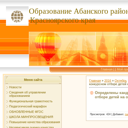
Образование Абанского
райо
ссссссс
Красноярского края
Главная
|
|
Мой пр
Меню сайта
Главная
»
2016
»
Октябрь
конкурсном отборе детей
Новости
Определены канд
Сведения об управлении
образованием
отборе детей на 
Функциональная грамотность
Педагогический марафон
ОБНОВЛЕННЫЕ ФГОС
Просмотров
: 424 |
Добавил
:
na
ШКОЛА МИНПРОСВЕЩЕНИЯ
Повышение качества образования
Независимая оценка качества