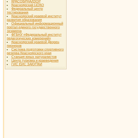
КРАСОБРНАДЗОР
Красноярский ЦОКО
Федеральный центр
тестирования
Красноярский краевой институт
развития образования
Официальный информационный
портал единого государственного
экзамена
ФГБНУ «Федеральный институт
педагогических измерений»
Красноярский краевой Дворец
пионеров
Система подготовки спортивного
резерва Красноярского края
Станция юных натуралистов
Центр туризма и краеведения
ГИС ЕИС ЗАКУПКИ