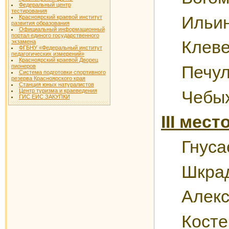
Федеральный центр
тестирования
Ильин
Красноярский краевой институт
развития образования
Официальный информационный
портал единого государственного
Клеве
экзамена
ФГБНУ «Федеральный институт
педагогических измерений»
Красноярский краевой Дворец
пионеров
Печул
Система подготовки спортивного
резерва Красноярского края
Станция юных натуралистов
Центр туризма и краеведения
Чебых
ГИС ЕИС ЗАКУПКИ
III мест
Гнуса
Шкра
Алекс
Косте