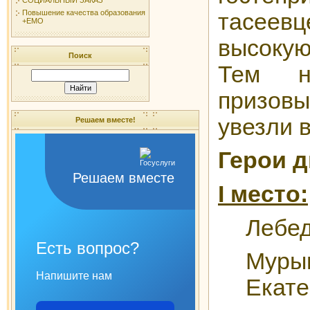
Повышение качества образования
тасее
+ЕМО
высоку
Поиск
Тем н
призов
увезли 
Решаем вместе!
Герои д
Решаем вместе
I место:
Лебед
Есть вопрос?
Муры
Напишите нам
Екате