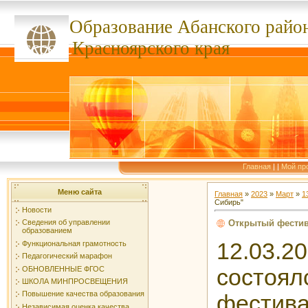
Образование Абанского
райо
ссссссс
Красноярского края
Главная
|
|
Мой пр
Меню сайта
Главная
»
2023
»
Март
»
1
Сибирь"
Новости
Открытый фестив
Сведения об управлении
образованием
12.03.2
Функциональная грамотность
Педагогический марафон
ОБНОВЛЕННЫЕ ФГОС
состо
ШКОЛА МИНПРОСВЕЩЕНИЯ
Повышение качества образования
фестив
Независимая оценка качества