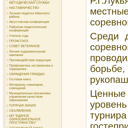
Р.Г.Лук
МЕТОДИЧЕСКАЯ СЛУЖБА"
НАСТАВНИЧЕСТВО
местн
Лучшие педагоги Абанского
района
соревно
Августовская конференция
Районная педагогическая
конференция
Среди 
Учитель года
ПРОФСОЮЗ
соревно
СОВЕТ ВЕТЕРАНОВ
Летняя оздоровительная
проводи
кампания
Противодействие коррупции
борьбе
Профилактика экстремизма и
терроризма
ОБРАЩЕНИЯ ГРАЖДАН
рукопаш
Гостевая книга
Материалы семинаров,
совещаний
Ценные
Муниципальные механизмы
управления качеством
образования
уровен
ГОРЯЧАЯ ЛИНИЯ
ОБЪЯВЛЕНИЕ
ту
МП "ЕДИНОЕ
ОБРАЗОВАТЕЛЬНОЕ
гостепр
ПРОСТРАНСТВО"
СОЦИАЛЬНЫЙ ЗАКАЗ