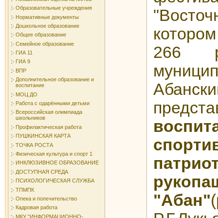
Образовательные учреждения
"Восточ
Нормативные документы
Дошкольное образование
котором
Общее образование
Семейное образование
266 
ГИА 11
ГИА 9
муници
ВПР
Дополнительное образование и
Абанс
воспитание
МОЦ ДО
пре
Работа с одарёнными детьми
Всероссийская олимпиада
школьников
воспит
Профилактическая работа
ПУШКИНСКАЯ КАРТА
спорти
ТОЧКА РОСТА
Физическая культура и спорт 1
патрио
ИНКЛЮЗИВНОЕ ОБРАЗОВАНИЕ
ДОСТУПНАЯ СРЕДА
руко
ПСИХОЛОГИЧЕСКАЯ СЛУЖБА
ТПМПК
"Абан"
Опека и попечительство
Кадровая работа
МКУ "ИНФОРМАЦИОННО-