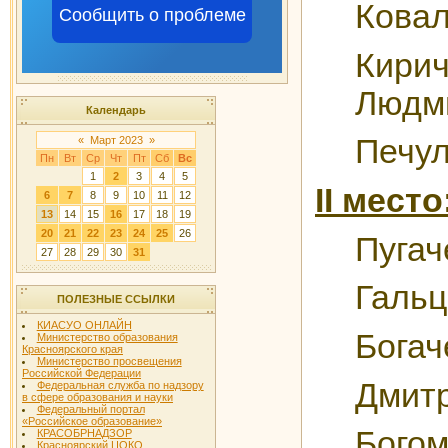
Ковал
Сообщить о проблеме
Кирич
Людм
Календарь
Печул
«
Март 2023
»
Пн
Вт
Ср
Чт
Пт
Сб
Вс
1
2
3
4
5
II место
6
7
8
9
10
11
12
13
14
15
16
17
18
19
20
21
22
23
24
25
26
Пугач
27
28
29
30
31
Гальц
ПОЛЕЗНЫЕ ССЫЛКИ
КИАСУО ОНЛАЙН
Богач
Министерство образования
Красноярского края
Министерство просвещения
Российской Федерации
Дмитр
Федеральная служба по надзору
в сфере образования и науки
Федеральный портал
«Российское образование»
Богом
КРАСОБРНАДЗОР
Красноярский ЦОКО