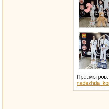
Просмотров
nadezhda_ko