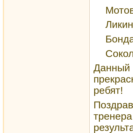
Мотов
Ликин
Бонда
Сокол
Данны
прекра
ребят!
Поздра
тренер
резуль