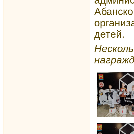
админис
Абанск
органи
детей.
Неск
награжд