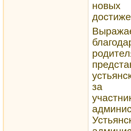
новых
достиже
Выража
благода
родит
предста
устьянс
за со
участни
админис
Усть