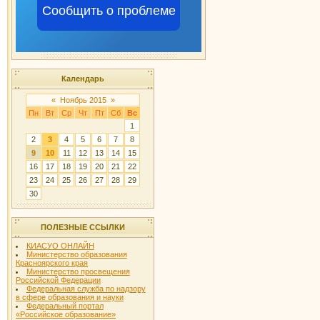
Сообщить о проблеме
Календарь
«
Ноябрь 2015
»
Пн
Вт
Ср
Чт
Пт
Сб
Вс
1
2
3
4
5
6
7
8
9
10
11
12
13
14
15
16
17
18
19
20
21
22
23
24
25
26
27
28
29
30
ПОЛЕЗНЫЕ ССЫЛКИ
КИАСУО ОНЛАЙН
Министерство образования
Красноярского края
Министерство просвещения
Российской Федерации
Федеральная служба по надзору
в сфере образования и науки
Федеральный портал
«Российское образование»