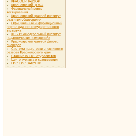
КРАСОБРНАДЗОР
Красноярский ЦОКО
Федеральный центр
тестирования
Красноярский краевой институт
развития образования
Официальный информационный
портал единого государственного
экзамена
ФГБНУ «Федеральный институт
педагогических измерений»
Красноярский краевой Дворец
пионеров
Система подготовки спортивного
резерва Красноярского края
Станция юных натуралистов
Центр туризма и краеведения
ГИС ЕИС ЗАКУПКИ