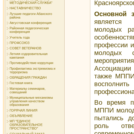
Красноярског
МЕТОДИЧЕСКАЯ СЛУЖБА"
НАСТАВНИЧЕСТВО
Основной з
Лучшие педагоги Абанского
района
является 
Августовская конференция
молодых ра
Районная педагогическая
конференция
особенно
Учитель года
ПРОФСОЮЗ
профессии и
СОВЕТ ВЕТЕРАНОВ
молодых с
Летняя оздоровительная
кампания
мероприятия
Противодействие коррупции
Ассоциации
Профилактика экстремизма и
терроризма
также МППИ 
ОБРАЩЕНИЯ ГРАЖДАН
восполни
Гостевая книга
Материалы семинаров,
профессиона
совещаний
Муниципальные механизмы
Во время п
управления качеством
образования
МППИ молоды
ГОРЯЧАЯ ЛИНИЯ
ОБЪЯВЛЕНИЕ
пытались до
МП "ЕДИНОЕ
роль от
ОБРАЗОВАТЕЛЬНОЕ
ПРОСТРАНСТВО"
современн
СОЦИАЛЬНЫЙ ЗАКАЗ