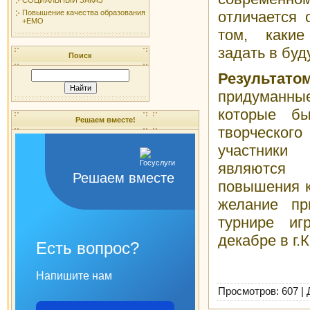
Повышение качества образования
отличается 
+ЕМО
том, какие
задать в буд
Поиск
Результат
придуманны
которые б
Решаем вместе!
творческог
участники
являются
Решаем вместе
повышения к
желание пр
турнире и
декабре в г.
Есть вопрос?
Напишите нам
Просмотров
: 607 |