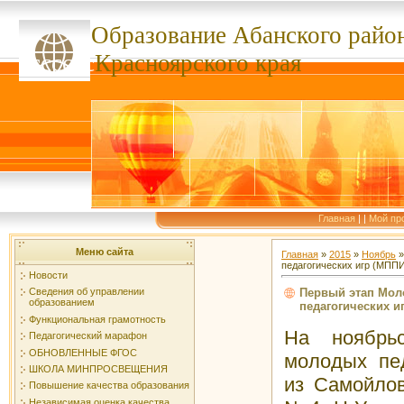
Образование Абанского
райо
ссссссс
Красноярского края
Главная
|
|
Мой пр
Меню сайта
Главная
»
2015
»
Ноябрь
»
педагогических игр (МПП
Новости
Первый этап Мо
Сведения об управлении
образованием
педагогических и
Функциональная грамотность
На ноябрьс
Педагогический марафон
ОБНОВЛЕННЫЕ ФГОС
молодых пед
ШКОЛА МИНПРОСВЕЩЕНИЯ
из Самойло
Повышение качества образования
Независимая оценка качества