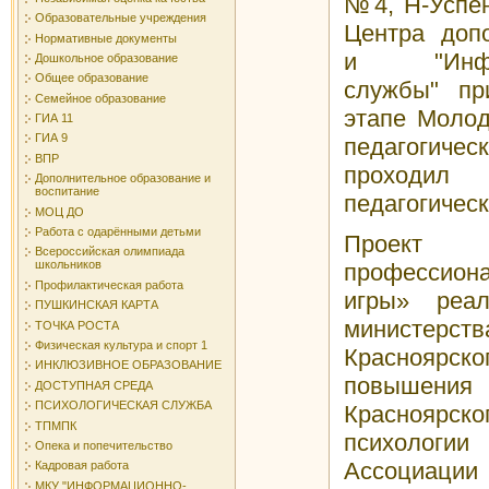
№4, Н-Успен
Образовательные учреждения
Центра допо
Нормативные документы
и "Информ
Дошкольное образование
Общее образование
службы" пр
Семейное образование
этапе Моло
ГИА 11
ГИА 9
педагогичес
ВПР
проходил
Дополнительное образование и
воспитание
педагогическ
МОЦ ДО
Работа с одарёнными детьми
Проек
Всероссийская олимпиада
школьников
профессион
Профилактическая работа
игры» реал
ПУШКИНСКАЯ КАРТА
министе
ТОЧКА РОСТА
Физическая культура и спорт 1
Красноярс
ИНКЛЮЗИВНОЕ ОБРАЗОВАНИЕ
повышен
ДОСТУПНАЯ СРЕДА
ПСИХОЛОГИЧЕСКАЯ СЛУЖБА
Красноярс
ТПМПК
психологи
Опека и попечительство
Ассоциаци
Кадровая работа
МКУ "ИНФОРМАЦИОННО-