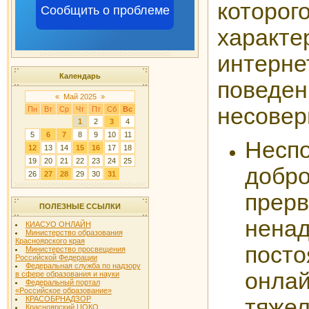
которог
Сообщить о проблеме
характ
интерне
Календарь
поведен
«
Май 2025
»
несовер
Пн
Вт
Ср
Чт
Пт
Сб
Вс
1
2
3
4
5
6
7
8
9
10
11
Несп
12
13
14
15
16
17
18
19
20
21
22
23
24
25
добр
26
27
28
29
30
31
пре
ПОЛЕЗНЫЕ ССЫЛКИ
нена
КИАСУО ОНЛАЙН
Министерство образования
Красноярского края
посто
Министерство просвещения
Российской Федерации
Федеральная служба по надзору
онла
в сфере образования и науки
Федеральный портал
«Российское образование»
тяжел
КРАСОБРНАДЗОР
Красноярский ЦОКО