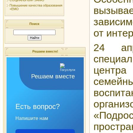
Повышение качества образования
вызы
+ЕМО
зависим
Поиск
от интер
24 ап
Решаем вместе!
специа
центр
Решаем вместе
семе
воспита
органи
Есть вопрос?
«Подрос
Напишите нам
простр