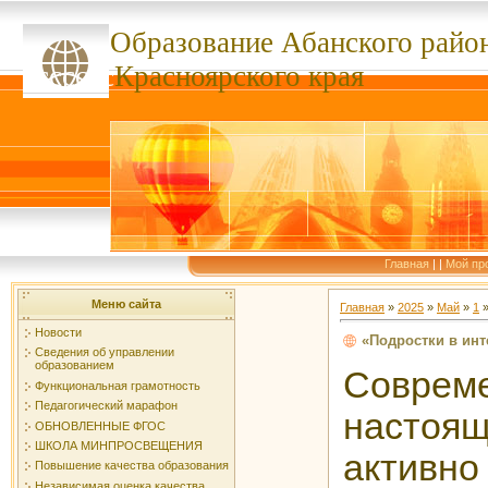
Образование Абанского
райо
ссссссс
Красноярского края
Главная
|
|
Мой пр
Меню сайта
Главная
»
2025
»
Май
»
1
»
Новости
«Подростки в инт
Сведения об управлении
образованием
Совреме
Функциональная грамотность
Педагогический марафон
наст
ОБНОВЛЕННЫЕ ФГОС
ШКОЛА МИНПРОСВЕЩЕНИЯ
актив
Повышение качества образования
Независимая оценка качества