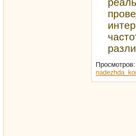
реаль
про
инте
част
разли
Просмотров
nadezhda_ko