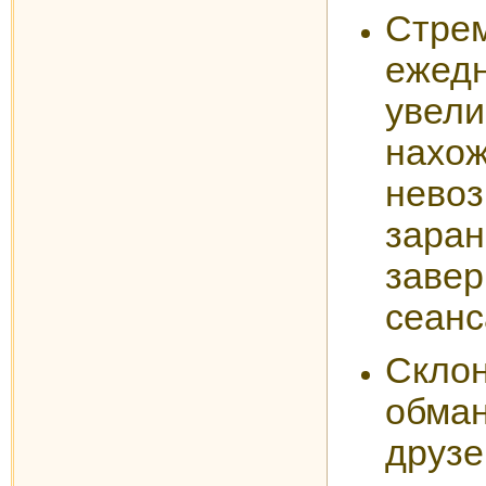
Стре
ежед
увел
нахо
нево
зара
заве
сеанс
Скло
обман
друз