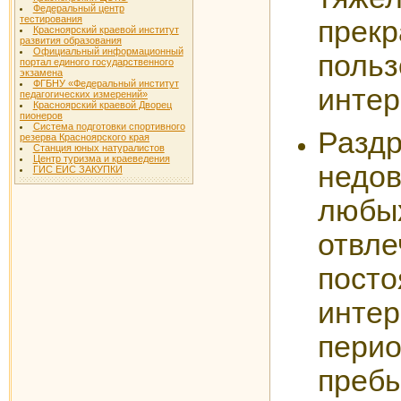
Федеральный центр
тестирования
прек
Красноярский краевой институт
развития образования
Официальный информационный
польз
портал единого государственного
экзамена
ФГБНУ «Федеральный институт
интер
педагогических измерений»
Красноярский краевой Дворец
пионеров
Система подготовки спортивного
Раз
резерва Красноярского края
Станция юных натуралистов
Центр туризма и краеведения
недо
ГИС ЕИС ЗАКУПКИ
люб
отвле
пост
инт
пери
пребы