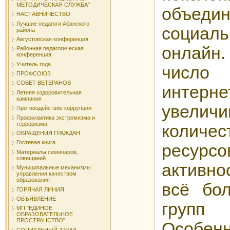
МЕТОДИЧЕСКАЯ СЛУЖБА"
объеди
НАСТАВНИЧЕСТВО
Лучшие педагоги Абанского
социа
района
Августовская конференция
онлайн.
Районная педагогическая
конференция
Учитель года
число 
ПРОФСОЮЗ
СОВЕТ ВЕТЕРАНОВ
интерне
Летняя оздоровительная
кампания
увеличи
Противодействие коррупции
Профилактика экстремизма и
терроризма
количес
ОБРАЩЕНИЯ ГРАЖДАН
Гостевая книга
ресурс
Материалы семинаров,
совещаний
активн
Муниципальные механизмы
управления качеством
образования
всё бо
ГОРЯЧАЯ ЛИНИЯ
ОБЪЯВЛЕНИЕ
групп
МП "ЕДИНОЕ
ОБРАЗОВАТЕЛЬНОЕ
ПРОСТРАНСТВО"
Особе
СОЦИАЛЬНЫЙ ЗАКАЗ