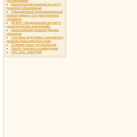
тестирования
Красноярский краевой институт
развития образования
Официальный информационный
портал единого государственного
экзамена
ФГБНУ «Федеральный институт
педагогических измерений»
Красноярский краевой Дворец
пионеров
Система подготовки спортивного
резерва Красноярского края
Станция юных натуралистов
Центр туризма и краеведения
ГИС ЕИС ЗАКУПКИ