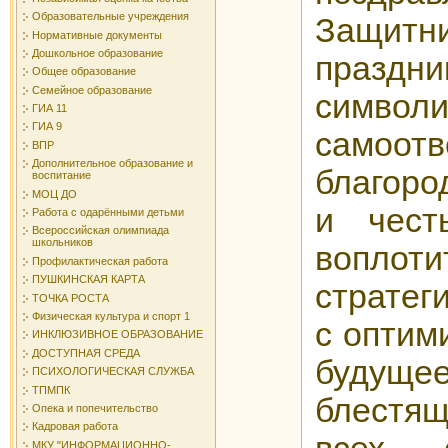
Образовательные учреждения
Защитн
Нормативные документы
Дошкольное образование
праздн
Общее образование
Семейное образование
символи
ГИА 11
ГИА 9
самоотв
ВПР
Дополнительное образование и
благоро
воспитание
МОЦ ДО
и чест
Работа с одарёнными детьми
Всероссийская олимпиада
школьников
воплот
Профилактическая работа
ПУШКИНСКАЯ КАРТА
стратег
ТОЧКА РОСТА
Физическая культура и спорт 1
с оптим
ИНКЛЮЗИВНОЕ ОБРАЗОВАНИЕ
ДОСТУПНАЯ СРЕДА
будуще
ПСИХОЛОГИЧЕСКАЯ СЛУЖБА
ТПМПК
блестя
Опека и попечительство
Кадровая работа
МКУ "ИНФОРМАЦИОННО-