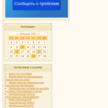
Сообщить о проблеме
Календарь
«
Февраль 2021
»
Пн
Вт
Ср
Чт
Пт
Сб
Вс
1
2
3
4
5
6
7
8
9
10
11
12
13
14
15
16
17
18
19
20
21
22
23
24
25
26
27
28
ПОЛЕЗНЫЕ ССЫЛКИ
КИАСУО ОНЛАЙН
Министерство образования
Красноярского края
Министерство просвещения
Российской Федерации
Федеральная служба по надзору
в сфере образования и науки
Федеральный портал
«Российское образование»
КРАСОБРНАДЗОР
Красноярский ЦОКО
Федеральный центр