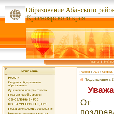
Образование Абанского
райо
ссссссс
Красноярского края
Главная
|
|
Мой пр
Меню сайта
Главная
»
2021
»
Февраль
Новости
Поздравление с 2
Сведения об управлении
образованием
Уважа
Функциональная грамотность
Педагогический марафон
От 
ОБНОВЛЕННЫЕ ФГОС
ШКОЛА МИНПРОСВЕЩЕНИЯ
Повышение качества образования
поздрав
Независимая оценка качества