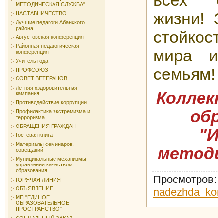
всех 
МЕТОДИЧЕСКАЯ СЛУЖБА"
жизни! 
НАСТАВНИЧЕСТВО
Лучшие педагоги Абанского
района
стойкос
Августовская конференция
Районная педагогическая
мира 
конференция
Учитель года
семьям!
ПРОФСОЮЗ
СОВЕТ ВЕТЕРАНОВ
Летняя оздоровительная
Коллек
кампания
Противодействие коррупции
об
Профилактика экстремизма и
терроризма
ОБРАЩЕНИЯ ГРАЖДАН
"
Гостевая книга
Материалы семинаров,
методи
совещаний
Муниципальные механизмы
управления качеством
образования
Просмотров
ГОРЯЧАЯ ЛИНИЯ
ОБЪЯВЛЕНИЕ
nadezhda_ko
МП "ЕДИНОЕ
ОБРАЗОВАТЕЛЬНОЕ
ПРОСТРАНСТВО"
СОЦИАЛЬНЫЙ ЗАКАЗ