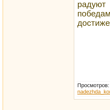
радую
поб
достиже
Просмотров
nadezhda_ko