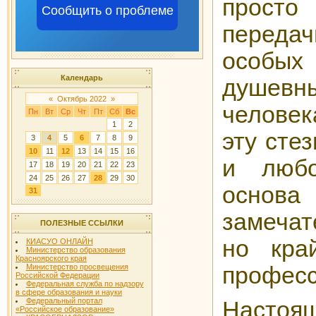
просто
Сообщить о проблеме
переда
особы
Календарь
душев
«
Октябрь 2022
»
челове
Пн
Вт
Ср
Чт
Пт
Сб
Вс
1
2
эту сте
3
4
5
6
7
8
9
10
11
12
13
14
15
16
и люб
17
18
19
20
21
22
23
24
25
26
27
28
29
30
осн
31
замечат
ПОЛЕЗНЫЕ ССЫЛКИ
но кра
КИАСУО ОНЛАЙН
Министерство образования
Красноярского края
професс
Министерство просвещения
Российской Федерации
Федеральная служба по надзору
в сфере образования и науки
Федеральный портал
Настоя
«Российское образование»