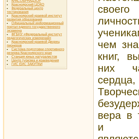
КРАСОБРНАДЗОР
Красноярский ЦОКО
своег
Федеральный центр
тестирования
Красноярский краевой институт
лично
развития образования
Официальный информационный
портал единого государственного
ученика
экзамена
ФГБНУ «Федеральный институт
педагогических измерений»
чем зна
Красноярский краевой Дворец
пионеров
Система подготовки спортивного
книг, в
резерва Красноярского края
Станция юных натуралистов
Центр туризма и краеведения
ГИС ЕИС ЗАКУПКИ
них ча
сердца
Творче
безуде
вера в 
и спр
являю