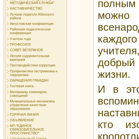
полным
МЕТОДИЧЕСКАЯ СЛУЖБА"
НАСТАВНИЧЕСТВО
можн
Лучшие педагоги Абанского
района
всенар
Августовская конференция
Районная педагогическая
конференция
каждог
Учитель года
ПРОФСОЮЗ
учител
СОВЕТ ВЕТЕРАНОВ
Летняя оздоровительная
добрый
кампания
Противодействие коррупции
жизни.
Профилактика экстремизма и
терроризма
ОБРАЩЕНИЯ ГРАЖДАН
И в эт
Гостевая книга
Материалы семинаров,
совещаний
вспом
Муниципальные механизмы
управления качеством
образования
наставн
ГОРЯЧАЯ ЛИНИЯ
ОБЪЯВЛЕНИЕ
кто и
МП "ЕДИНОЕ
ОБРАЗОВАТЕЛЬНОЕ
кропо
ПРОСТРАНСТВО"
СОЦИАЛЬНЫЙ ЗАКАЗ