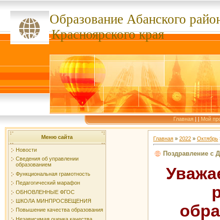
Образование Абанского
райо
ссссссс
Красноярского края
Главная
|
|
Мой пр
Меню сайта
Главная
»
2022
»
Октябрь
Новости
Поздравление с Д
Сведения об управлении
образованием
Уважа
Функциональная грамотность
Педагогический марафон
ОБНОВЛЕННЫЕ ФГОС
ШКОЛА МИНПРОСВЕЩЕНИЯ
обра
Повышение качества образования
Независимая оценка качества