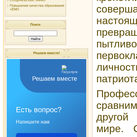
соверш
Повышение качества образования
+ЕМО
насто
Поиск
превра
пытливо
первокл
Решаем вместе!
личност
патриот
Решаем вместе
Профес
сравни
Есть вопрос?
другой
Напишите нам
мире. 