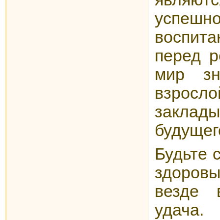
успеш
воспита
перед р
мир зн
взрос
заклады
будущег
Будьте 
здоровы
везде 
удача.