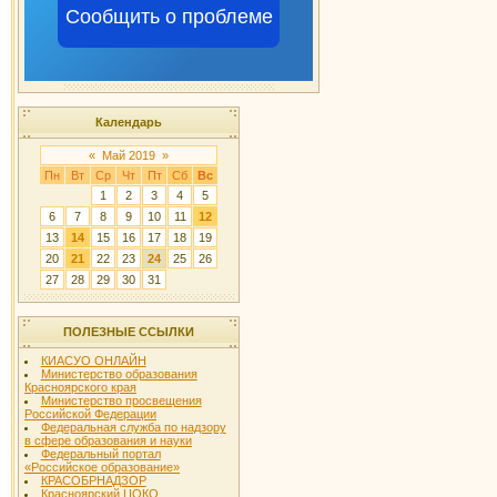
Сообщить о проблеме
Календарь
«
Май 2019
»
Пн
Вт
Ср
Чт
Пт
Сб
Вс
1
2
3
4
5
6
7
8
9
10
11
12
13
14
15
16
17
18
19
20
21
22
23
24
25
26
27
28
29
30
31
ПОЛЕЗНЫЕ ССЫЛКИ
КИАСУО ОНЛАЙН
Министерство образования
Красноярского края
Министерство просвещения
Российской Федерации
Федеральная служба по надзору
в сфере образования и науки
Федеральный портал
«Российское образование»
КРАСОБРНАДЗОР
Красноярский ЦОКО