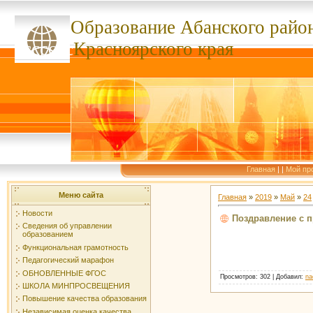
Образование Абанского
райо
ссссссс
Красноярского края
Главная
|
|
Мой пр
Меню сайта
Главная
»
2019
»
Май
»
24
Новости
Поздравление с п
Сведения об управлении
образованием
Функциональная грамотность
Педагогический марафон
ОБНОВЛЕННЫЕ ФГОС
Просмотров
: 302 |
Добавил
:
na
ШКОЛА МИНПРОСВЕЩЕНИЯ
Повышение качества образования
Независимая оценка качества