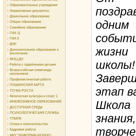
Образовательные учреждения
поздр
Нормативные документы
Дошкольное образование
одним
Общее образование
Семейное образование
ГИА 11
собы
ГИА 9
ВПР
жизни
Дополнительное образование и
воспитание
МОЦ ДО
школы!
Работа с одарёнными детьми
Всероссийская олимпиада
Заверш
школьников
Профилактическая работа
ПУШКИНСКАЯ КАРТА
этап в
ТОЧКА РОСТА
Физическая культура и спорт 1
Школ
ИНКЛЮЗИВНОЕ ОБРАЗОВАНИЕ
ДОСТУПНАЯ СРЕДА
ПСИХОЛОГИЧЕСКАЯ СЛУЖБА
знан
ТПМПК
Опека и попечительство
творч
Кадровая работа
МКУ "ИНФОРМАЦИОННО-