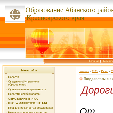
Образование Абанского
райо
ссссссс
Красноярского края
Главная
|
|
Мой пр
Меню сайта
Главная
»
2022
»
Июнь
»
2
Новости
Поздравляем с о
Сведения об управлении
образованием
Дороги
Функциональная грамотность
Педагогический марафон
ОБНОВЛЕННЫЕ ФГОС
ШКОЛА МИНПРОСВЕЩЕНИЯ
От 
Повышение качества образования
Независимая оценка качества