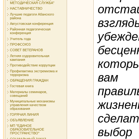
МЕТОДИЧЕСКАЯ СЛУЖБА"
отст
НАСТАВНИЧЕСТВО
Лучшие педагоги Абанского
района
вз
Августовская конференция
Районная педагогическая
убеж
конференция
Учитель года
ПРОФСОЮЗ
бесце
СОВЕТ ВЕТЕРАНОВ
Летняя оздоровительная
кото
кампания
Противодействие коррупции
Профилактика экстремизма и
вам
в
терроризма
ОБРАЩЕНИЯ ГРАЖДАН
Гостевая книга
правил
Материалы семинаров,
совещаний
жизн
Муниципальные механизмы
управления качеством
образования
сдела
ГОРЯЧАЯ ЛИНИЯ
ОБЪЯВЛЕНИЕ
МП "ЕДИНОЕ
выбор
ОБРАЗОВАТЕЛЬНОЕ
ПРОСТРАНСТВО"
СОЦИАЛЬНЫЙ ЗАКАЗ