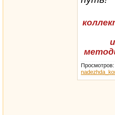
коллек
метод
Просмотров
nadezhda_ko