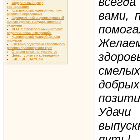
всегда
Федеральный центр
тестирования
Красноярский краевой институт
вами,
п
развития образования
Официальный информационный
портал единого государственного
помога
экзамена
ФГБНУ «Федеральный институт
педагогических измерений»
Красноярский краевой Дворец
Желаем
пионеров
Система подготовки спортивного
резерва Красноярского края
Станция юных натуралистов
здоров
Центр туризма и краеведения
ГИС ЕИС ЗАКУПКИ
смелы
добр
позити
Уда
выпуск
путь!