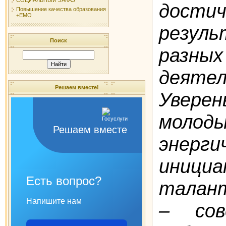
дост
Повышение качества образования
+ЕМО
резу
Поиск
раз
деятел
Решаем вместе!
Увере
молод
Решаем вместе
энерги
инициа
Есть вопрос?
талан
Напишите нам
– сов