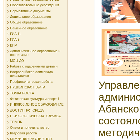
Образовательные учреждения
Нормативные документы
Дошкольное образование
Общее образование
Семейное образование
ГИА 11
ГИА 9
ВПР
Дополнительное образование и
воспитание
МОЦ ДО
Работа с одарёнными детьми
Всероссийская олимпиада
школьников
Управле
Профилактическая работа
ПУШКИНСКАЯ КАРТА
ТОЧКА РОСТА
админис
Физическая культура и спорт 1
ИНКЛЮЗИВНОЕ ОБРАЗОВАНИЕ
Абанс
ДОСТУПНАЯ СРЕДА
ПСИХОЛОГИЧЕСКАЯ СЛУЖБА
состоя
ТПМПК
Опека и попечительство
методич
Кадровая работа
МКУ "ИНФОРМАЦИОННО-