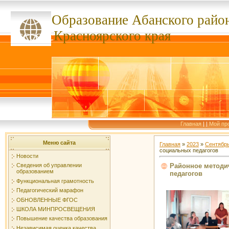
Образование Абанского
райо
ссссссс
Красноярского края
Главная
|
|
Мой пр
Меню сайта
Главная
»
2023
»
Сентябр
социальных педагогов
Новости
Районное методи
Сведения об управлении
образованием
педагогов
Функциональная грамотность
Педагогический марафон
ОБНОВЛЕННЫЕ ФГОС
ШКОЛА МИНПРОСВЕЩЕНИЯ
Повышение качества образования
Независимая оценка качества