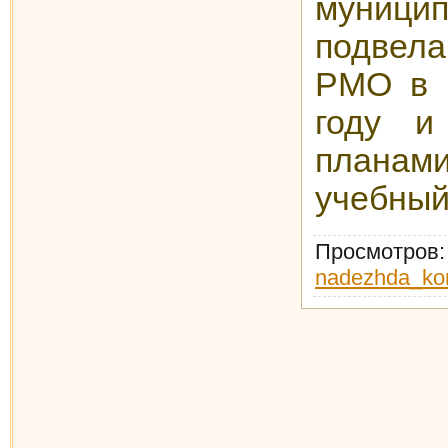
муницип
подвел
РМО в 
году и
планам
учебный
Просмотров
nadezhda_ko