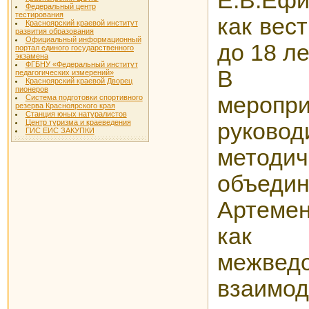
Е.В.Еф
Федеральный центр
тестирования
как вест
Красноярский краевой институт
развития образования
Официальный информационный
до 18 ле
портал единого государственного
экзамена
ФГБНУ «Федеральный институт
В з
педагогических измерений»
Красноярский краевой Дворец
пионеров
меропри
Система подготовки спортивного
резерва Красноярского края
Станция юных натуралистов
Центр туризма и краеведения
руковод
ГИС ЕИС ЗАКУПКИ
методич
объед
Артеме
как о
межвед
взаим