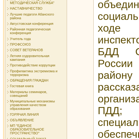
объеди
МЕТОДИЧЕСКАЯ СЛУЖБА"
НАСТАВНИЧЕСТВО
социаль
Лучшие педагоги Абанского
района
Августовская конференция
ходе
Районная педагогическая
конференция
инспект
Учитель года
ПРОФСОЮЗ
БДД 
СОВЕТ ВЕТЕРАНОВ
Летняя оздоровительная
кампания
России
Противодействие коррупции
Профилактика экстремизма и
район
терроризма
ОБРАЩЕНИЯ ГРАЖДАН
расс
Гостевая книга
Материалы семинаров,
органи
совещаний
Муниципальные механизмы
управления качеством
ПДД
образования
ГОРЯЧАЯ ЛИНИЯ
специал
ОБЪЯВЛЕНИЕ
МП "ЕДИНОЕ
ОБРАЗОВАТЕЛЬНОЕ
обеспе
ПРОСТРАНСТВО"
СОЦИАЛЬНЫЙ ЗАКАЗ