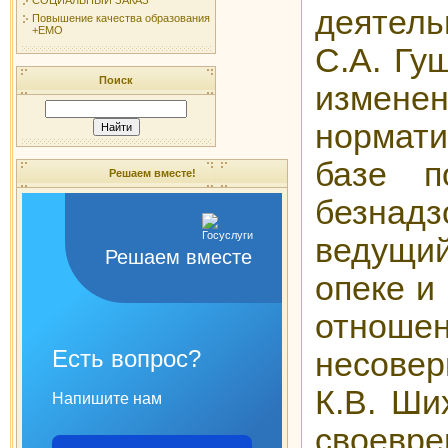
деятель
Повышение качества образования
+ЕМО
С.А. Гу
Поиск
изме
нормати
базе п
Решаем вместе!
безнадз
ведущи
Решаем вместе
опеке и
отноше
Есть вопрос?
несовер
К.В. Ши
Напишите нам
своевр