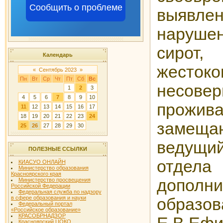
Сообщить о проблеме
выявле
наруше
сирот
Календарь
жесток
«
Сентябрь 2023
»
Пн
Вт
Ср
Чт
Пт
Сб
Вс
несовер
1
2
3
4
5
6
7
8
9
10
прож
11
12
13
14
15
16
17
18
19
20
21
22
23
24
замещ
25
26
27
28
29
30
ведущ
ПОЛЕЗНЫЕ ССЫЛКИ
отде
КИАСУО ОНЛАЙН
Министерство образования
Красноярского края
дополни
Министерство просвещения
Российской Федерации
Федеральная служба по надзору
в сфере образования и науки
обра
Федеральный портал
«Российское образование»
КРАСОБРНАДЗОР
Красноярский ЦОКО