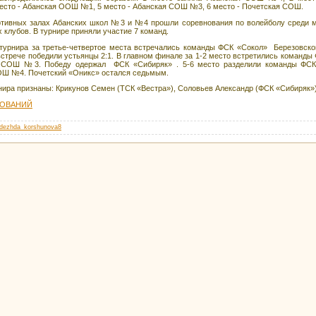
есто - Абанская ООШ №1, 5 место - Абанская СОШ №3, 6 место - Почетская СОШ.
ивных залах Абанских школ №3 и №4 прошли соревнования по волейболу среди м
 клубов. В турнире приняли участие 7 команд.
турнира за третье-четвертое места встречались команды ФСК «Сокол» Березовс
стрече победили устьянцы 2:1. В главном финале за 1-2 место встретились коман
й СОШ №3. Победу одержал ФСК «Сибиряк» . 5-6 место разделили команды ФС
Ш №4. Почетский «Оникс» остался седьмым.
а признаны: Крикунов Семен (ТСК «Вестра»), Соловьев Александр (ФСК «Сибиряк»)
НОВАНИЙ
dezhda_korshunova8