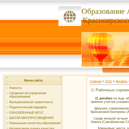
Образование 
ссссссс
Красноярског
Меню сайта
Главная
»
2015
»
Декабрь
Новости
Районные соревн
Сведения об управлении
образованием
11 декабря
на льду а
приняли участие учащиес
Функциональная грамотность
Педагогический марафон
Девушки соревновались 
Брюхановой Екатерины (
ОБНОВЛЕННЫЕ ФГОС
ШКОЛА МИНПРОСВЕЩЕНИЯ
Среди юношей лучшее вр
Никита (Самойловская СО
Повышение качества образования
Командные места расп
Независимая оценка качества