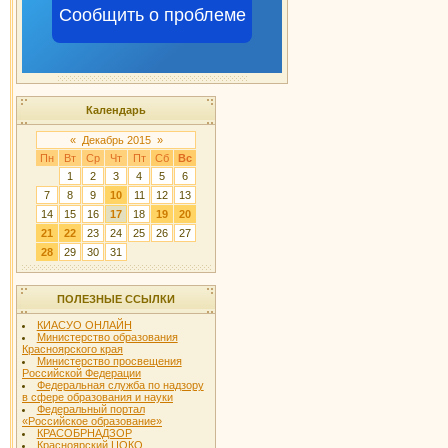
Сообщить о проблеме
Календарь
«
Декабрь 2015
»
Пн
Вт
Ср
Чт
Пт
Сб
Вс
1
2
3
4
5
6
7
8
9
10
11
12
13
14
15
16
17
18
19
20
21
22
23
24
25
26
27
28
29
30
31
ПОЛЕЗНЫЕ ССЫЛКИ
КИАСУО ОНЛАЙН
Министерство образования
Красноярского края
Министерство просвещения
Российской Федерации
Федеральная служба по надзору
в сфере образования и науки
Федеральный портал
«Российское образование»
КРАСОБРНАДЗОР
Красноярский ЦОКО