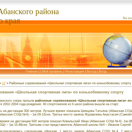
Абанского
района
о края
Вы во
Главная
|
|
Мой профиль
|
Регистрация
|
Выход
|
Вход
»
17
» Районные соревнования «Школьная спортивная лига» по конькобежному спорту
ования «Школьная спортивная лига» по конькобежному спорту
банского озера прошли
районные соревнования «Школьная спортивная лига» по
я 2002-2004 года рождения. 40 спортсменов из 6 школ района вышли на старт.
на дистанции 300 метров. Лучшее время показала Шевцова Татьяна (Абанская СОШ 
Абанская СОШ №4) – 1м.09.15сек. Третье место заняла Журавлева Анастасия (Самой
емя на дистанции 500 метров показал Ковальский Иван (Абанская СОШ №4) -1м.08.
Ш) – 1м.15.88сек. Третьим стал представитель Абанской школы №4 – Иванов Сергей –
ределились следующим образом: 1 место заняла Абанская СОШ №4, 2 место