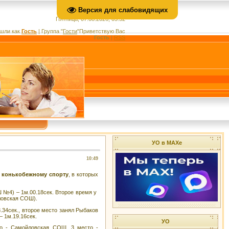
Версия для слабовидящих
Пятница, 07.08.2026, 05:52
шли как
Гость
|
Группа
"
Гости
"
Приветствую Вас
Гость
|
RSS
УО в МАХе
10:49
 конькобежному спорту
, в которых
№4) – 1м.00.18сек. Второе время у
ловская СОШ).
34сек., второе место занял Рыбаков
 1м.19.16сек.
УО
 - Самойловская СОШ, 3 место -