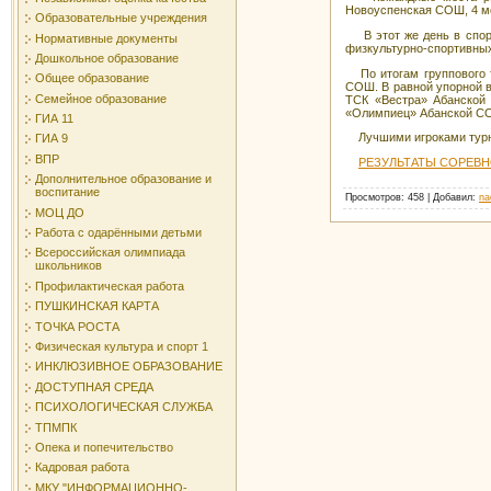
Новоуспенская СОШ, 4 м
Образовательные учреждения
В этот же день в спорт
Нормативные документы
физкультурно-спортивных
Дошкольное образование
По итогам группового 
Общее образование
СОШ. В равной упорной в
Семейное образование
ТСК «Вестра» Абанско
«Олимпиец» Абанской СО
ГИА 11
Лучшими игроками турнир
ГИА 9
ВПР
РЕЗУЛЬТАТЫ СОРЕВ
Дополнительное образование и
воспитание
Просмотров
: 458 |
Добавил
:
na
МОЦ ДО
Работа с одарёнными детьми
Всероссийская олимпиада
школьников
Профилактическая работа
ПУШКИНСКАЯ КАРТА
ТОЧКА РОСТА
Физическая культура и спорт 1
ИНКЛЮЗИВНОЕ ОБРАЗОВАНИЕ
ДОСТУПНАЯ СРЕДА
ПСИХОЛОГИЧЕСКАЯ СЛУЖБА
ТПМПК
Опека и попечительство
Кадровая работа
МКУ "ИНФОРМАЦИОННО-