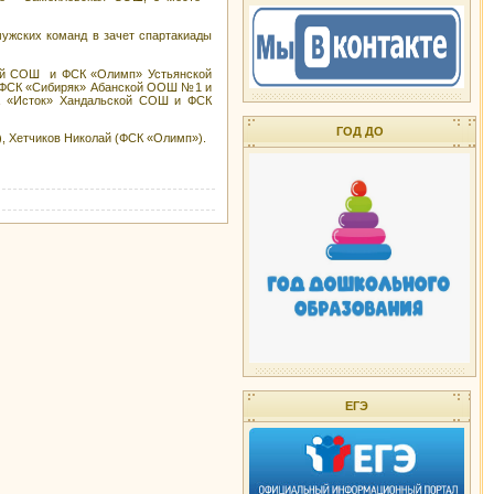
ужских команд в зачет спартакиады
кой СОШ и ФСК «Олимп» Устьянской
ды ФСК «Сибиряк» Абанской ООШ №1 и
К «Исток» Хандальской СОШ и ФСК
ГОД ДО
, Хетчиков Николай (ФСК «Олимп»).
ЕГЭ