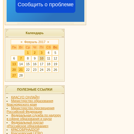
Сообщить о проблеме
Календарь
«
Февраль 2017
»
Пн
Вт
Ср
Чт
Пт
Сб
Вс
1
2
3
4
5
6
7
8
9
10
11
12
13
14
15
16
17
18
19
20
21
22
23
24
25
26
27
28
ПОЛЕЗНЫЕ ССЫЛКИ
КИАСУО ОНЛАЙН
Министерство образования
Красноярского края
Министерство просвещения
Российской Федерации
Федеральная служба по надзору
в сфере образования и науки
Федеральный портал
«Российское образование»
КРАСОБРНАДЗОР
Красноярский ЦОКО