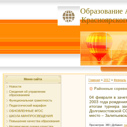
Образование 
ссссссс
Красноярског
Меню сайта
Главная
»
2017
»
Февраль
Новости
Районные соревно
Сведения об управлении
образованием
04 февраля в заче
Функциональная грамотность
2003 года рождения
Педагогический марафон
итогам турнира з
Долгомостовской С
ОБНОВЛЕННЫЕ ФГОС
место – Залипьевс
ШКОЛА МИНПРОСВЕЩЕНИЯ
Повышение качества образования
Просмотров
: 380 |
Добавил
:
na
Независимая оценка качества