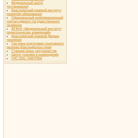
Федеральный центр
тестирования
Красноярский краевой институт
развития образования
Официальный информационный
портал единого государственного
экзамена
ФГБНУ «Федеральный институт
педагогических измерений»
Красноярский краевой Дворец
пионеров
Система подготовки спортивного
резерва Красноярского края
Станция юных натуралистов
Центр туризма и краеведения
ГИС ЕИС ЗАКУПКИ