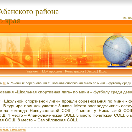
Абанского
района
о края
Вы во
Главная
|
|
Мой профиль
|
Регистрация
|
Выход
|
Вход
»
10
» Районные соревнования «Школьная спортивная лига» по мини – футболу среди д
вания «Школьная спортивная лига» по мини – футболу среди девуше
т «Школьной спортивной лиги» прошли соревнования по мини - ф
. В турнире приняли участие 8 школ. Места распределились след
аняла команда Новоуспенской СОШ, 2 место у Никольской СО
ОШ, 4 место – Апаноключинская ООШ, 5 место Почетская СОШ, 6 
кая ООШ, 8 место – Самойловская СОШ.
dezhda_korshunova8