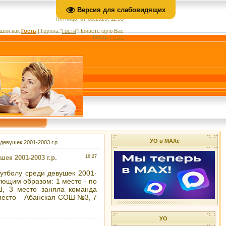
Версия для слабовидящих
Пятница, 07.08.2026, 11:33
шли как
Гость
|
Группа
"
Гости
"
Приветствую Вас
Гость
|
RSS
УО в МАХе
евушек 2001-2003 г.р.
к 2001-2003 г.р.
10:27
утболу среди девушек 2001-
ующим образом: 1 место - по
Ш, 3 место заняла команда
место – Абанская СОШ №3, 7
УО