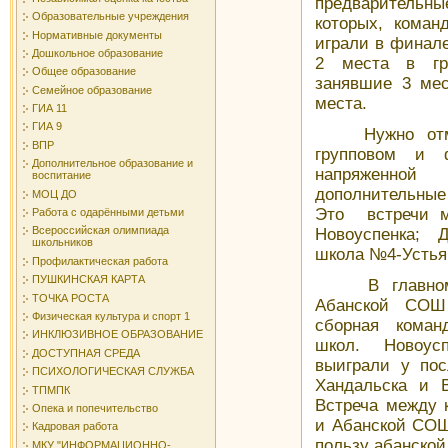
предварительн
Образовательные учреждения
которых, коман
Нормативные документы
играли в финале
Дошкольное образование
2 места в гру
Общее образование
занявшие 3 мес
Семейное образование
места.
ГИА 11
ГИА 9
Нужно отмети
ВПР
групповом и 
Дополнительное образование и
напряженной
воспитание
дополнительные
МОЦ ДО
Это встречи м
Работа с одарёнными детьми
Всероссийская олимпиада
Новоуспенка; 
школьников
школа №4-Устья
Профилактическая работа
ПУШКИНСКАЯ КАРТА
В главном ф
ТОЧКА РОСТА
Абанской СО
Физическая культура и спорт 1
сборная коман
ИНКЛЮЗИВНОЕ ОБРАЗОВАНИЕ
школ. Новоус
ДОСТУПНАЯ СРЕДА
выиграли у пос
ПСИХОЛОГИЧЕСКАЯ СЛУЖБА
Хандальска и В
ТПМПК
Встреча между 
Опека и попечительство
и Абанской СОШ
Кадровая работа
пользу абанско
МКУ "ИНФОРМАЦИОННО-