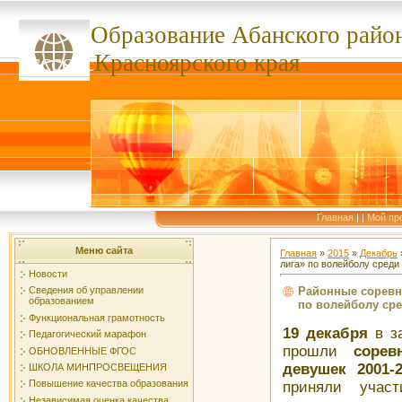
Образование Абанского
райо
ссссссс
Красноярского края
Главная
|
|
Мой пр
Меню сайта
Главная
»
2015
»
Декабрь
лига» по волейболу среди 
Новости
Районные соревн
Сведения об управлении
образованием
по волейболу сред
Функциональная грамотность
19 декабря
в з
Педагогический марафон
прошли
сорев
ОБНОВЛЕННЫЕ ФГОС
девушек 2001-
ШКОЛА МИНПРОСВЕЩЕНИЯ
Повышение качества образования
приняли учас
Независимая оценка качества