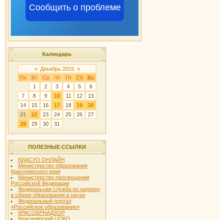
Сообщить о проблеме
Календарь
«
Декабрь 2015
»
Пн
Вт
Ср
Чт
Пт
Сб
Вс
1
2
3
4
5
6
7
8
9
10
11
12
13
14
15
16
17
18
19
20
21
22
23
24
25
26
27
28
29
30
31
ПОЛЕЗНЫЕ ССЫЛКИ
КИАСУО ОНЛАЙН
Министерство образования
Красноярского края
Министерство просвещения
Российской Федерации
Федеральная служба по надзору
в сфере образования и науки
Федеральный портал
«Российское образование»
КРАСОБРНАДЗОР
Красноярский ЦОКО