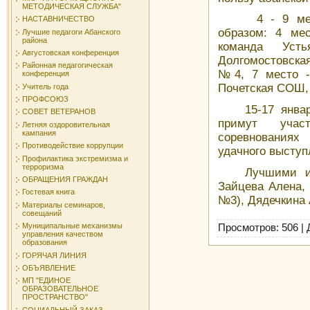
МЕТОДИЧЕСКАЯ СЛУЖБА"
4 - 9 места
НАСТАВНИЧЕСТВО
образом: 4 ме
Лучшие педагоги Абанского
района
команда Ус
Августовская конференция
Долгомостовск
Районная педагогическая
№4, 7 место -
конференция
Почетская СОШ,
Учитель года
ПРОФСОЮЗ
15-17 января 
СОВЕТ ВЕТЕРАНОВ
примут учас
Летняя оздоровительная
кампания
соревнованиях
Противодействие коррупции
удачного выступ
Профилактика экстремизма и
терроризма
Лучшими игро
ОБРАЩЕНИЯ ГРАЖДАН
Зайцева Алена,
Гостевая книга
№3), Дядечкина
Материалы семинаров,
совещаний
Муниципальные механизмы
Просмотров
: 506 |
управления качеством
образования
ГОРЯЧАЯ ЛИНИЯ
ОБЪЯВЛЕНИЕ
МП "ЕДИНОЕ
ОБРАЗОВАТЕЛЬНОЕ
ПРОСТРАНСТВО"
СОЦИАЛЬНЫЙ ЗАКАЗ