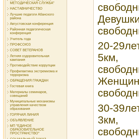
МЕТОДИЧЕСКАЯ СЛУЖБА"
св
НАСТАВНИЧЕСТВО
Лучшие педагоги Абанского
Девушк
района
Августовская конференция
свободн
Районная педагогическая
конференция
Учитель года
20-29
ПРОФСОЮЗ
СОВЕТ ВЕТЕРАНОВ
5км
Летняя оздоровительная
кампания
Противодействие коррупции
св
Профилактика экстремизма и
терроризма
Женщин
ОБРАЩЕНИЯ ГРАЖДАН
Гостевая книга
свободн
Материалы семинаров,
совещаний
Муниципальные механизмы
30-39
управления качеством
образования
ГОРЯЧАЯ ЛИНИЯ
3км
ОБЪЯВЛЕНИЕ
МП "ЕДИНОЕ
св
ОБРАЗОВАТЕЛЬНОЕ
ПРОСТРАНСТВО"
СОЦИАЛЬНЫЙ ЗАКАЗ