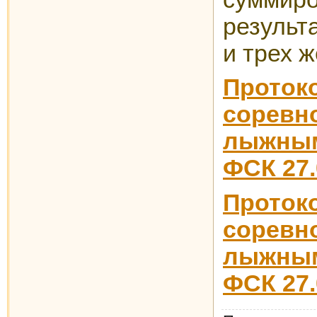
результ
и трех 
Прото
соре
лыжным
ФСК 27.
Прот
соре
лыжным
ФСК 27.