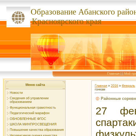
Образование Абанского
райо
ссссссс
Красноярского края
Главная
|
|
Мой пр
Меню сайта
Главная
»
2016
»
Февраль
гонкам
Новости
Районные соревн
Сведения об управлении
образованием
27 фе
Функциональная грамотность
Педагогический марафон
ОБНОВЛЕННЫЕ ФГОС
спартак
ШКОЛА МИНПРОСВЕЩЕНИЯ
Повышение качества образования
физк
Независимая оценка качества