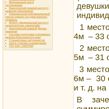
Федеральный центр
девушк
тестирования
Красноярский краевой институт
развития образования
индивид
Официальный информационный
портал единого государственного
экзамена
ФГБНУ «Федеральный институт
1 мест
педагогических измерений»
Красноярский краевой Дворец
пионеров
4м – 3
Система подготовки спортивного
резерва Красноярского края
Станция юных натуралистов
Центр туризма и краеведения
2 мест
ГИС ЕИС ЗАКУПКИ
5м – 3
3 мес
6м –
и т. д. н
В зач
суммир