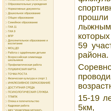
Образовательные учреждения
спорт
Нормативные документы
Дошкольное образование
прошли 
Общее образование
Семейное образование
лыжны
ГИА 11
ГИА 9
которых
ВПР
Дополнительное образование и
59 учас
воспитание
МОЦ ДО
района.
Работа с одарёнными детьми
Всероссийская олимпиада
школьников
Соревн
Профилактическая работа
ПУШКИНСКАЯ КАРТА
пров
ТОЧКА РОСТА
Физическая культура и спорт 1
возраст
ИНКЛЮЗИВНОЕ ОБРАЗОВАНИЕ
ДОСТУПНАЯ СРЕДА
ПСИХОЛОГИЧЕСКАЯ СЛУЖБА
15-19
ТПМПК
Опека и попечительство
5км
Кадровая работа
МКУ "ИНФОРМАЦИОННО-