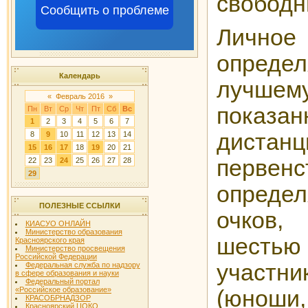
свобод
Сообщить о проблеме
Лично
опре
Календарь
лучше
«
Февраль 2016
»
пока
Пн
Вт
Ср
Чт
Пт
Сб
Вс
1
2
3
4
5
6
7
дистан
8
9
10
11
12
13
14
15
16
17
18
19
20
21
первенс
22
23
24
25
26
27
28
29
опреде
ПОЛЕЗНЫЕ ССЫЛКИ
очков
КИАСУО ОНЛАЙН
Министерство образования
шес
Красноярского края
Министерство просвещения
Российской Федерации
участн
Федеральная служба по надзору
в сфере образования и науки
Федеральный портал
«Российское образование»
(юнош
КРАСОБРНАДЗОР
Красноярский ЦОКО