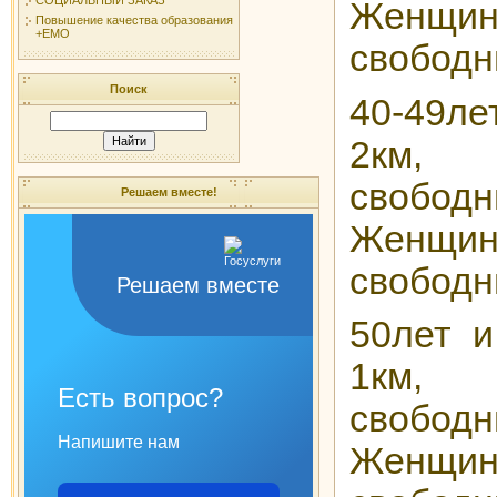
Женщин
Повышение качества образования
+ЕМО
свободн
Поиск
40-49
2км
св
Решаем вместе!
Женщин
свободн
Решаем вместе
50лет 
1км
Есть вопрос?
св
Напишите нам
Женщин