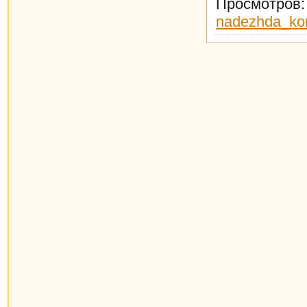
Просмотров
nadezhda_ko