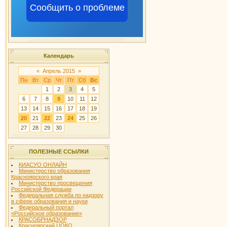
Сообщить о проблеме
Календарь
«
Апрель 2015
»
Пн
Вт
Ср
Чт
Пт
Сб
Вс
1
2
3
4
5
6
7
8
9
10
11
12
13
14
15
16
17
18
19
20
21
22
23
24
25
26
27
28
29
30
ПОЛЕЗНЫЕ ССЫЛКИ
КИАСУО ОНЛАЙН
Министерство образования
Красноярского края
Министерство просвещения
Российской Федерации
Федеральная служба по надзору
в сфере образования и науки
Федеральный портал
«Российское образование»
КРАСОБРНАДЗОР
Красноярский ЦОКО