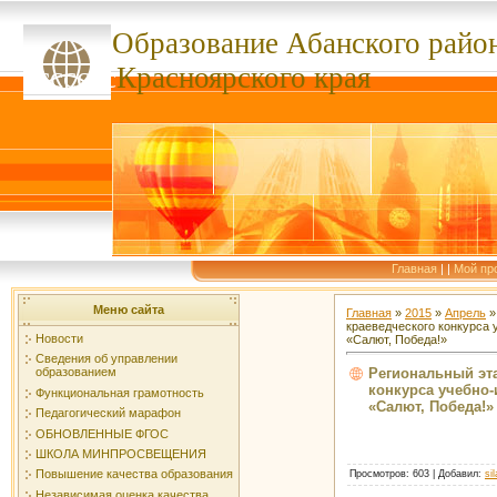
Образование Абанского
райо
ссссссс
Красноярского края
Главная
|
|
Мой пр
Меню сайта
Главная
»
2015
»
Апрель
»
краеведческого конкурса
Новости
«Салют, Победа!»
Сведения об управлении
Региональный эт
образованием
конкурса учебно
Функциональная грамотность
«Салют, Победа!»
Педагогический марафон
ОБНОВЛЕННЫЕ ФГОС
ШКОЛА МИНПРОСВЕЩЕНИЯ
Повышение качества образования
Просмотров
: 603 |
Добавил
:
si
Независимая оценка качества