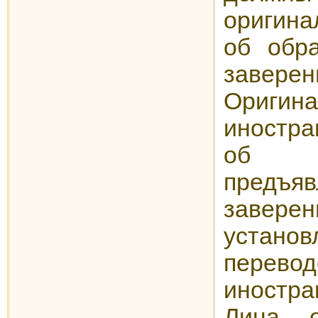
оригин
об обр
завер
Ориги
иностра
об о
пред
зав
устано
пер
иностра
Лица, 