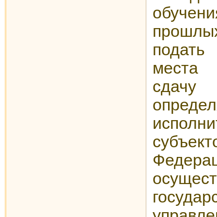
обучен
прошл
подат
места 
сда
опреде
исполн
субъек
Федерац
осущес
государ
управ