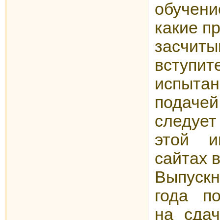
обучени
какие п
засчиты
вступит
испыт
подач
следует
этой и
сайтах 
Выпуск
года п
на сда