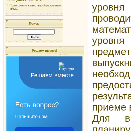
уровня
Повышение качества образования
+ЕМО
прово
Поиск
математ
уровн
предм
Решаем вместе!
выпускн
необх
Решаем вместе
предост
резуль
Есть вопрос?
приеме в
Для вы
Напишите нам
планир