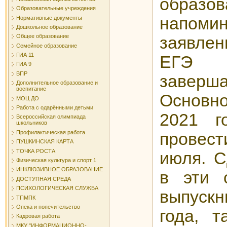
образо
Образовательные учреждения
напоми
Нормативные документы
Дошкольное образование
Общее образование
заявлен
Семейное образование
ГИА 11
ЕГЭ 
ГИА 9
ВПР
заверша
Дополнительное образование и
воспитание
Основн
МОЦ ДО
Работа с одарёнными детьми
2021 г
Всероссийская олимпиада
школьников
Профилактическая работа
провест
ПУШКИНСКАЯ КАРТА
ТОЧКА РОСТА
июля. С
Физическая культура и спорт 1
ИНКЛЮЗИВНОЕ ОБРАЗОВАНИЕ
в эти 
ДОСТУПНАЯ СРЕДА
ПСИХОЛОГИЧЕСКАЯ СЛУЖБА
выпуск
ТПМПК
Опека и попечительство
года, т
Кадровая работа
МКУ "ИНФОРМАЦИОННО-