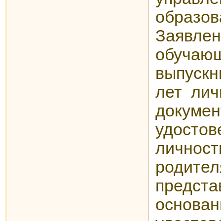
образов
Заявл
обуч
выпуск
лет лич
докумен
удост
лично
родите
предст
основа