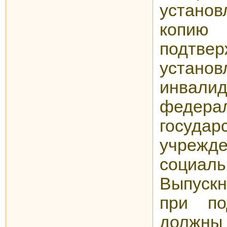
устано
копи
подтве
установ
инвалид
федера
государ
учрежд
социаль
Выпускн
при по
должн