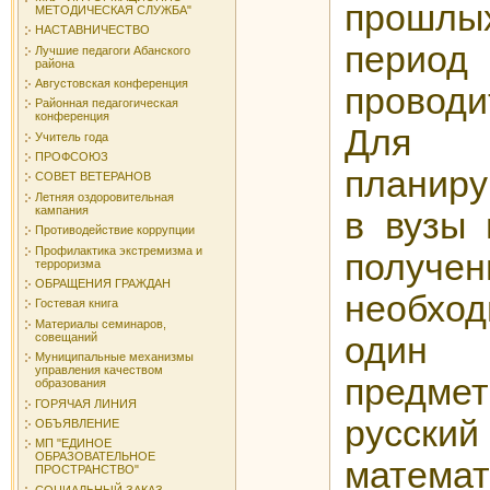
прошлых
МЕТОДИЧЕСКАЯ СЛУЖБА"
НАСТАВНИЧЕСТВО
период 
Лучшие педагоги Абанского
района
Августовская конференция
проводит
Районная педагогическая
конференция
Для в
Учитель года
ПРОФСОЮЗ
планир
СОВЕТ ВЕТЕРАНОВ
Летняя оздоровительная
кампания
в вузы 
Противодействие коррупции
Профилактика экстремизма и
получе
терроризма
ОБРАЩЕНИЯ ГРАЖДАН
необход
Гостевая книга
Материалы семинаров,
совещаний
один 
Муниципальные механизмы
управления качеством
предме
образования
ГОРЯЧАЯ ЛИНИЯ
русски
ОБЪЯВЛЕНИЕ
МП "ЕДИНОЕ
ОБРАЗОВАТЕЛЬНОЕ
матема
ПРОСТРАНСТВО"
СОЦИАЛЬНЫЙ ЗАКАЗ