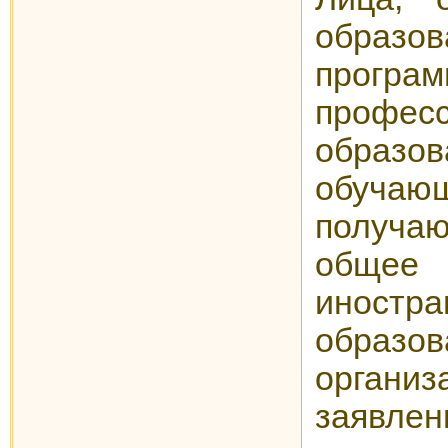
образов
програ
професс
обра
обучающ
получ
общее 
иностра
образов
организ
заявле