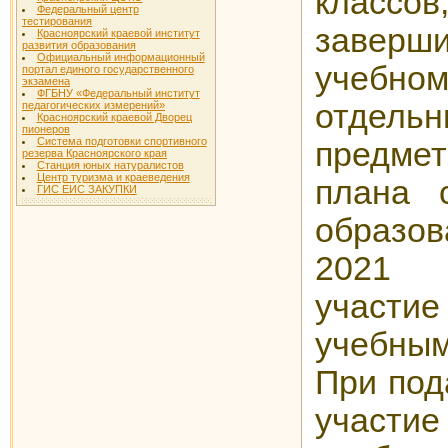
класс
Федеральный центр
тестирования
заверш
Красноярский краевой институт
развития образования
Официальный информационный
учебно
портал единого государственного
экзамена
ФГБНУ «Федеральный институт
отдел
педагогических измерений»
Красноярский краевой Дворец
пионеров
Система подготовки спортивного
предм
резерва Красноярского края
Станция юных натуралистов
Центр туризма и краеведения
плана 
ГИС ЕИС ЗАКУПКИ
образо
2021 
участи
учебным
При под
участи