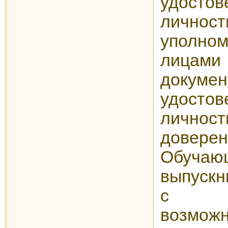
удост
личн
уполно
лицами
докумен
удост
лич
доверен
Обуч
выпускн
с ог
возмож