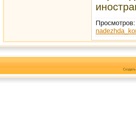
иностра
Просмотров
nadezhda_ko
Создат