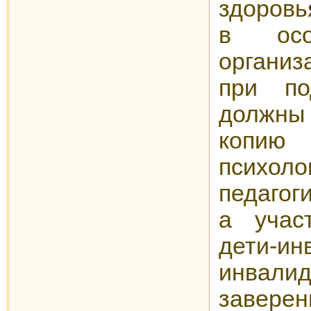
здоров
в осо
организ
при по
должн
копию
психоло
педагог
а учас
дети
инвалид
зав