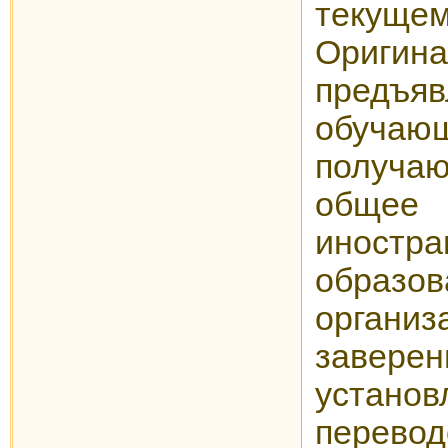
текущем
Ориги
предъяв
обучаю
получ
общее 
иностра
образов
орга
зав
устано
пер