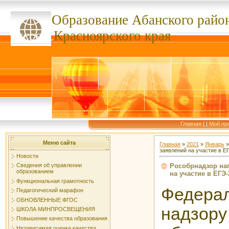
Образование Абанского
райо
ссссссс
Красноярского края
Главная
|
|
Мой пр
Меню сайта
Главная
»
2021
»
Январь
»
заявлений на участие в Е
Новости
Рособрнадзор на
Сведения об управлении
образованием
на участие в ЕГЭ-
Функциональная грамотность
Федера
Педагогический марафон
ОБНОВЛЕННЫЕ ФГОС
надз
ШКОЛА МИНПРОСВЕЩЕНИЯ
Повышение качества образования
Независимая оценка качества