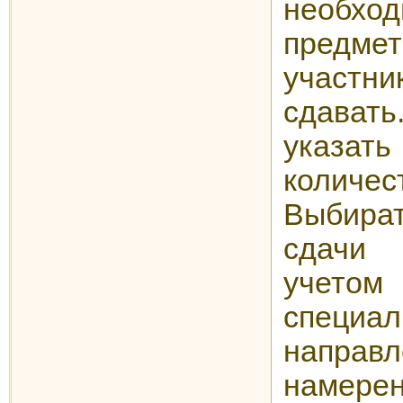
необход
предм
участ
сдавать
указ
количес
Выбира
сдачи
учетом
специ
направл
намер