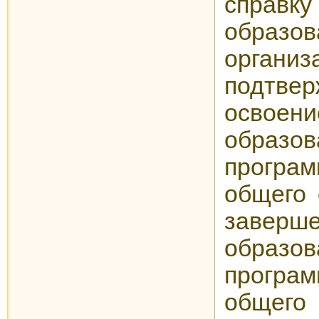
справ
образов
организ
подтве
освоени
образов
прогр
общего 
заверш
образов
прогр
общего