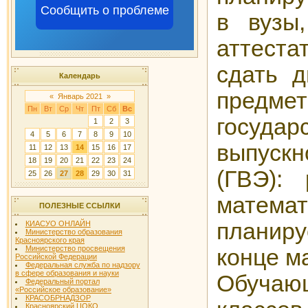
Сообщить о проблеме
в вузы
аттест
сдать д
Календарь
предм
«
Январь 2021
»
Пн
Вт
Ср
Чт
Пт
Сб
Вс
государ
1
2
3
4
5
6
7
8
9
10
выпуск
11
12
13
14
15
16
17
18
19
20
21
22
23
24
(ГВЭ):
25
26
27
28
29
30
31
мате
ПОЛЕЗНЫЕ ССЫЛКИ
планиру
КИАСУО ОНЛАЙН
Министерство образования
Красноярского края
Министерство просвещения
конце м
Российской Федерации
Федеральная служба по надзору
в сфере образования и науки
Обуч
Федеральный портал
«Российское образование»
КРАСОБРНАДЗОР
Красноярский ЦОКО