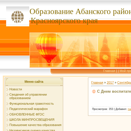
Образование Абанского
райо
ссссссс
Красноярского края
Главная
|
|
Мой пр
Меню сайта
Главная
»
2017
»
Сентябр
Новости
С Днем воспитате
Сведения об управлении
образованием
Функциональная грамотность
Педагогический марафон
Просмотров
: 353 |
Добавил
:
na
ОБНОВЛЕННЫЕ ФГОС
ШКОЛА МИНПРОСВЕЩЕНИЯ
Повышение качества образования
Независимая оценка качества