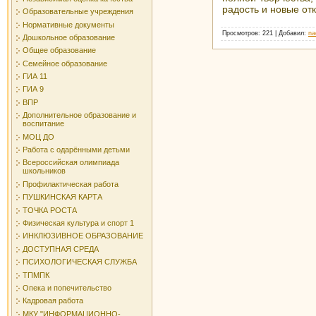
радость и новые отк
Образовательные учреждения
Нормативные документы
Просмотров
: 221 |
Добавил
:
na
Дошкольное образование
Общее образование
Семейное образование
ГИА 11
ГИА 9
ВПР
Дополнительное образование и
воспитание
МОЦ ДО
Работа с одарёнными детьми
Всероссийская олимпиада
школьников
Профилактическая работа
ПУШКИНСКАЯ КАРТА
ТОЧКА РОСТА
Физическая культура и спорт 1
ИНКЛЮЗИВНОЕ ОБРАЗОВАНИЕ
ДОСТУПНАЯ СРЕДА
ПСИХОЛОГИЧЕСКАЯ СЛУЖБА
ТПМПК
Опека и попечительство
Кадровая работа
МКУ "ИНФОРМАЦИОННО-