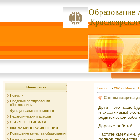
Образование 
ссссссс
Красноярског
Меню сайта
Главная
»
2025
»
Май
»
31
Новости
С днем защиты де
Сведения об управлении
образованием
Дети – это наше б
Функциональная грамотность
и счастливым!
Жела
Педагогический марафон
родительской забот
ОБНОВЛЕННЫЕ ФГОС
Дорогие ребята!
ШКОЛА МИНПРОСВЕЩЕНИЯ
Растите смелыми, у
Повышение качества образования
полной творчества,
Независимая оценка качества