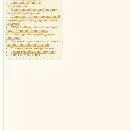
Федеральный центр
тестирования
Красноярский краевой институт
развития образования
Официальный информационный
портал единого государственного
экзамена
ФГБНУ «Федеральный институт
педагогических измерений»
Красноярский краевой Дворец
пионеров
Система подготовки спортивного
резерва Красноярского края
Станция юных натуралистов
Центр туризма и краеведения
ГИС ЕИС ЗАКУПКИ