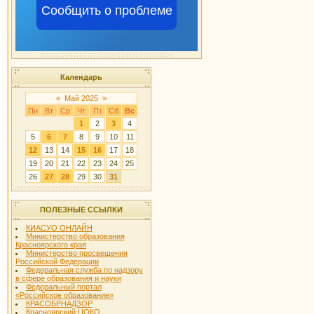
Сообщить о проблеме
Календарь
«
Май 2025
»
Пн
Вт
Ср
Чт
Пт
Сб
Вс
1
2
3
4
5
6
7
8
9
10
11
12
13
14
15
16
17
18
19
20
21
22
23
24
25
26
27
28
29
30
31
ПОЛЕЗНЫЕ ССЫЛКИ
КИАСУО ОНЛАЙН
Министерство образования
Красноярского края
Министерство просвещения
Российской Федерации
Федеральная служба по надзору
в сфере образования и науки
Федеральный портал
«Российское образование»
КРАСОБРНАДЗОР
Красноярский ЦОКО