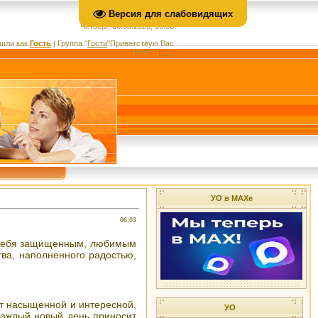
Версия для слабовидящих
Четверг, 06.08.2026, 16:06
шли как
Гость
|
Группа
"
Гости
"
Приветствую Вас
Гость
|
RSS
УО в МАХе
06:03
т себя защищенным, любимым
тва, наполненного радостью,
ет насыщенной и интересной,
УО
 каждый новый день приносит