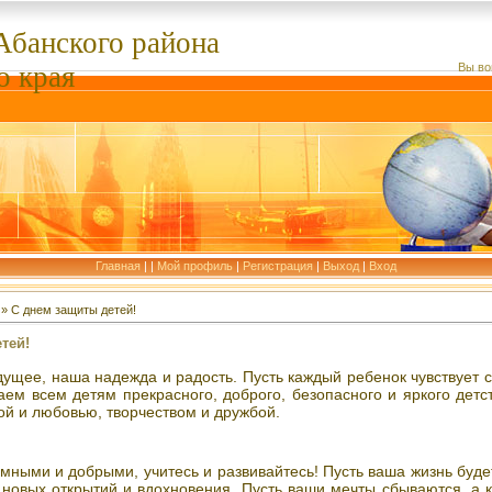
Абанского
района
о края
Вы во
Главная
|
|
Мой профиль
|
Регистрация
|
Выход
|
Вход
» С днем защиты детей!
тей!
удущее, наша надежда и радость. Пусть каждый ребенок чувствуе
ем всем детям прекрасного, доброго, безопасного и яркого детс
ой и любовью, творчеством и дружбой.
мными и добрыми, учитесь и развивайтесь! Пусть ваша жизнь буд
 новых открытий и вдохновения. Пусть ваши мечты сбываются, а