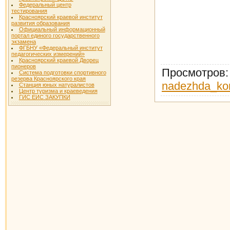
Федеральный центр
тестирования
Красноярский краевой институт
развития образования
Официальный информационный
портал единого государственного
экзамена
ФГБНУ «Федеральный институт
педагогических измерений»
Красноярский краевой Дворец
пионеров
Просмотров
Система подготовки спортивного
резерва Красноярского края
nadezhda_ko
Станция юных натуралистов
Центр туризма и краеведения
ГИС ЕИС ЗАКУПКИ