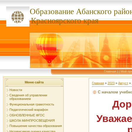
Образование Абанского
райо
ссссссс
Красноярского края
Главная
|
|
Мой пр
Меню сайта
Главная
»
2023
»
Август
»
Новости
С началом учебно
Сведения об управлении
образованием
Дор
Функциональная грамотность
Педагогический марафон
Уважае
ОБНОВЛЕННЫЕ ФГОС
ШКОЛА МИНПРОСВЕЩЕНИЯ
Повышение качества образования
Независимая оценка качества