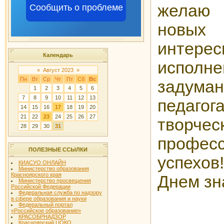
желаю
Сообщить о проблеме
новы
интер
Календарь
испол
«
Август 2023
»
Пн
Вт
Ср
Чт
Пт
Сб
Вс
задум
1
2
3
4
5
6
7
8
9
10
11
12
13
педагог
14
15
16
17
18
19
20
21
22
23
24
25
26
27
тво
28
29
30
31
профес
ПОЛЕЗНЫЕ ССЫЛКИ
успехов
КИАСУО ОНЛАЙН
Министерство образования
Красноярского края
Днем зн
Министерство просвещения
Российской Федерации
Федеральная служба по надзору
в сфере образования и науки
Федеральный портал
«Российское образование»
КРАСОБРНАДЗОР
Красноярский ЦОКО