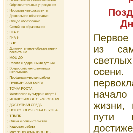
Образовательные учреждения
Позд
Нормативные документы
Дошкольное образование
Дн
Общее образование
Семейное образование
ГИА 11
Первое 
ГИА 9
ВПР
из са
Дополнительное образование и
воспитание
светл
МОЦ ДО
Работа с одарёнными детьми
осе
Всероссийская олимпиада
школьников
Профилактическая работа
первок
ПУШКИНСКАЯ КАРТА
ТОЧКА РОСТА
начало
Физическая культура и спорт 1
ИНКЛЮЗИВНОЕ ОБРАЗОВАНИЕ
жизни,
ДОСТУПНАЯ СРЕДА
ПСИХОЛОГИЧЕСКАЯ СЛУЖБА
пути 
ТПМПК
Опека и попечительство
дости
Кадровая работа
МКУ "ИНФОРМАЦИОННО-