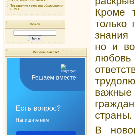
раскры
Повышение качества образования
Кроме т
+ЕМО
только 
Поиск
знания 
но и во
Решаем вместе!
любов
ответст
Решаем вместе
трудол
важн
гражд
Есть вопрос?
страны.
Напишите нам
В ново