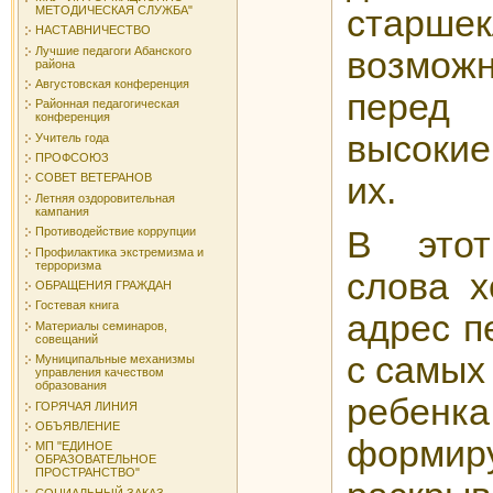
МЕТОДИЧЕСКАЯ СЛУЖБА"
старшек
НАСТАВНИЧЕСТВО
Лучшие педагоги Абанского
возмож
района
Августовская конференция
перед
Районная педагогическая
конференция
высокие
Учитель года
ПРОФСОЮЗ
их.
СОВЕТ ВЕТЕРАНОВ
Летняя оздоровительная
кампания
В это
Противодействие коррупции
Профилактика экстремизма и
терроризма
слова х
ОБРАЩЕНИЯ ГРАЖДАН
Гостевая книга
адрес п
Материалы семинаров,
совещаний
с самых
Муниципальные механизмы
управления качеством
образования
ребен
ГОРЯЧАЯ ЛИНИЯ
ОБЪЯВЛЕНИЕ
формиру
МП "ЕДИНОЕ
ОБРАЗОВАТЕЛЬНОЕ
ПРОСТРАНСТВО"
СОЦИАЛЬНЫЙ ЗАКАЗ