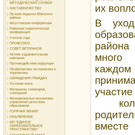
МЕТОДИЧЕСКАЯ СЛУЖБА"
их вопл
НАСТАВНИЧЕСТВО
Лучшие педагоги Абанского
района
В ухо
Августовская конференция
Районная педагогическая
образо
конференция
Учитель года
район
ПРОФСОЮЗ
СОВЕТ ВЕТЕРАНОВ
много 
Летняя оздоровительная
кампания
Противодействие коррупции
кажд
Профилактика экстремизма и
терроризма
прини
ОБРАЩЕНИЯ ГРАЖДАН
Гостевая книга
участи
Материалы семинаров,
совещаний
Муниципальные механизмы
колле
управления качеством
образования
родител
ГОРЯЧАЯ ЛИНИЯ
ОБЪЯВЛЕНИЕ
МП "ЕДИНОЕ
вмест
ОБРАЗОВАТЕЛЬНОЕ
ПРОСТРАНСТВО"
СОЦИАЛЬНЫЙ ЗАКАЗ