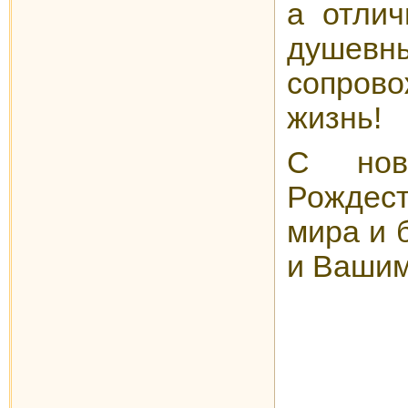
а отлич
душевны
сопро
жизнь!
С нов
Рождес
мира и 
и Вашим