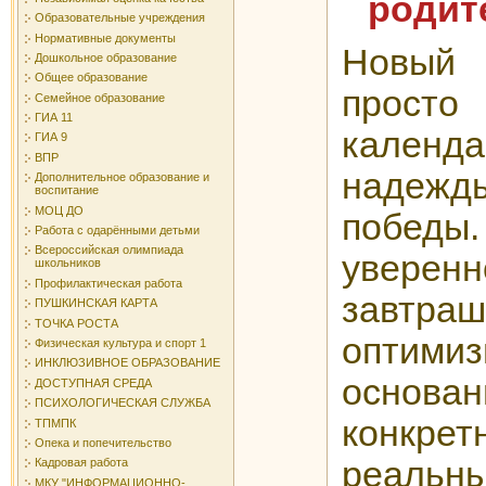
родит
Образовательные учреждения
Нормативные документы
Новый
Дошкольное образование
Общее образование
просто
Семейное образование
ГИА 11
календ
ГИА 9
ВПР
надеж
Дополнительное образование и
воспитание
МОЦ ДО
поб
Работа с одарёнными детьми
Всероссийская олимпиада
уверенн
школьников
Профилактическая работа
завтра
ПУШКИНСКАЯ КАРТА
ТОЧКА РОСТА
оптимиз
Физическая культура и спорт 1
ИНКЛЮЗИВНОЕ ОБРАЗОВАНИЕ
основа
ДОСТУПНАЯ СРЕДА
ПСИХОЛОГИЧЕСКАЯ СЛУЖБА
конкр
ТПМПК
Опека и попечительство
реальн
Кадровая работа
МКУ "ИНФОРМАЦИОННО-