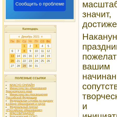
масшта
Сообщить о проблеме
знач
достиже
Календарь
Накану
«
Декабрь 2021
»
Пн
Вт
Ср
Чт
Пт
Сб
Вс
праздн
1
2
3
4
5
6
7
8
9
10
11
12
пожел
13
14
15
16
17
18
19
20
21
22
23
24
25
26
ваш
27
28
29
30
31
начин
ПОЛЕЗНЫЕ ССЫЛКИ
сопутст
КИАСУО ОНЛАЙН
Министерство образования
Красноярского края
творчес
Министерство просвещения
Российской Федерации
Федеральная служба по надзору
и со
в сфере образования и науки
Федеральный портал
«Российское образование»
иници
КРАСОБРНАДЗОР
Красноярский ЦОКО