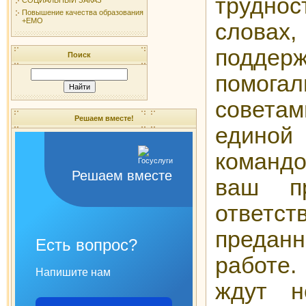
трудн
Повышение качества образования
+ЕМО
слова
поддер
Поиск
помог
совет
Решаем вместе!
едино
команд
Решаем вместе
ваш пр
ответст
предан
Есть вопрос?
работе
Напишите нам
ждут н