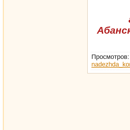
Абанс
Просмотров
nadezhda_ko