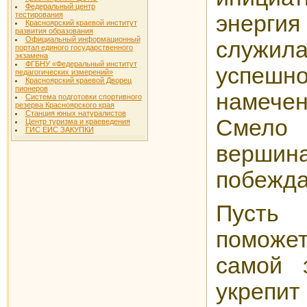
Федеральный центр
тестирования
энерг
Красноярский краевой институт
развития образования
Официальный информационный
служ
портал единого государственного
экзамена
ФГБНУ «Федеральный институт
успешн
педагогических измерений»
Красноярский краевой Дворец
пионеров
намеч
Система подготовки спортивного
резерва Красноярского края
Станция юных натуралистов
Смело 
Центр туризма и краеведения
ГИС ЕИС ЗАКУПКИ
вершина
побежда
Пуст
поможе
самой 
укрепит