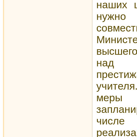
наших 
нужн
сов
Минист
высшег
над 
прест
учител
ме
заплан
числ
реализ