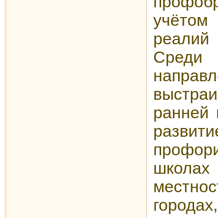
профо
учёто
реалий 
Сред
направ
выстра
ранней 
развит
профо
школа
местн
городах,