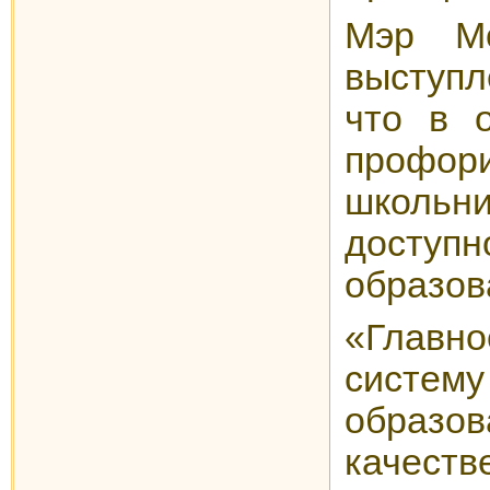
Мэр М
выступл
что в 
профор
школь
доступ
образов
«Главно
систе
образов
каче