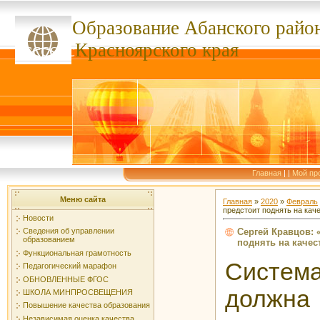
Образование Абанского
райо
ссссссс
Красноярского края
Главная
|
|
Мой пр
Меню сайта
Главная
»
2020
»
Февраль
предстоит поднять на кач
Новости
Сергей Кравцов:
Сведения об управлении
образованием
поднять на каче
Функциональная грамотность
Систем
Педагогический марафон
ОБНОВЛЕННЫЕ ФГОС
должн
ШКОЛА МИНПРОСВЕЩЕНИЯ
Повышение качества образования
Независимая оценка качества