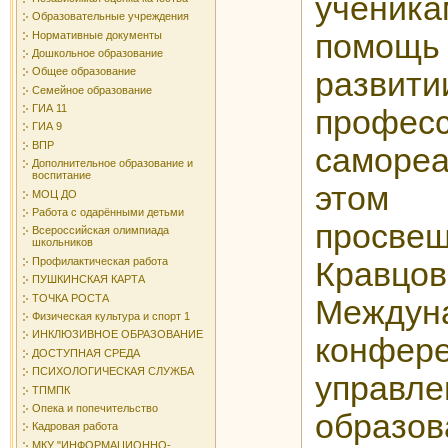
ученик
Образовательные учреждения
помощь
Нормативные документы
Дошкольное образование
Общее образование
развити
Семейное образование
ГИА 11
профес
ГИА 9
ВПР
самор
Дополнительное образование и
воспитание
это
МОЦ ДО
Работа с одарёнными детьми
просв
Всероссийская олимпиада
школьников
Профилактическая работа
Кравцо
ПУШКИНСКАЯ КАРТА
ТОЧКА РОСТА
Междун
Физическая культура и спорт 1
ИНКЛЮЗИВНОЕ ОБРАЗОВАНИЕ
конф
ДОСТУПНАЯ СРЕДА
ПСИХОЛОГИЧЕСКАЯ СЛУЖБА
управл
ТПМПК
Опека и попечительство
образов
Кадровая работа
МКУ "ИНФОРМАЦИОННО-