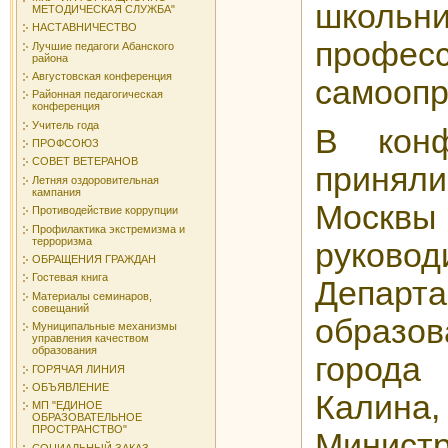
шко
МЕТОДИЧЕСКАЯ СЛУЖБА"
НАСТАВНИЧЕСТВО
профес
Лучшие педагоги Абанского
района
Августовская конференция
самоопр
Районная педагогическая
конференция
Учитель года
В конф
ПРОФСОЮЗ
СОВЕТ ВЕТЕРАНОВ
принял
Летняя оздоровительная
кампания
Москвы 
Противодействие коррупции
Профилактика экстремизма и
терроризма
руковод
ОБРАЩЕНИЯ ГРАЖДАН
Гостевая книга
Департа
Материалы семинаров,
совещаний
образо
Муниципальные механизмы
управления качеством
образования
города
ГОРЯЧАЯ ЛИНИЯ
ОБЪЯВЛЕНИЕ
Калина
МП "ЕДИНОЕ
ОБРАЗОВАТЕЛЬНОЕ
ПРОСТРАНСТВО"
Минис
СОЦИАЛЬНЫЙ ЗАКАЗ