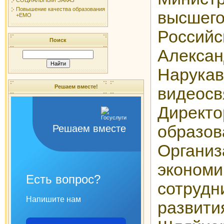
Повышение качества образования
высшег
+ЕМО
Россий
Поиск
Алексан
Нарук
Решаем вместе!
видеос
Директ
образо
Решаем вместе
Организ
экономи
Есть вопрос?
сотру
Напишите нам
разви