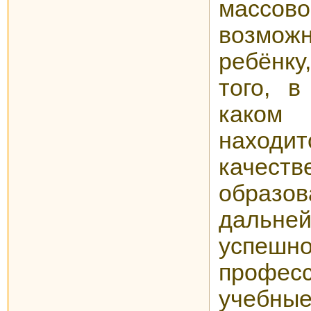
массов
возмож
ребёнку
того, в
како
находи
качеств
образов
дальней
успешно
профес
учебн