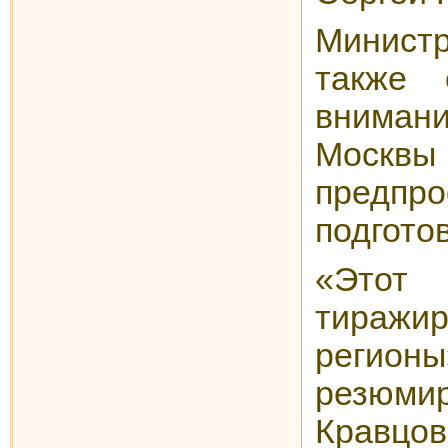
Минист
также 
внима
Моск
предпр
подготов
«Этот
тиражи
рег
резюм
Кравцов