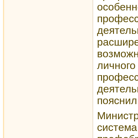
особенн
профес
деятел
расшир
возможн
личн
профес
деяте
пояснил
Минист
систе