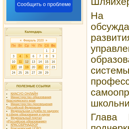
Шляйхер
Сообщить о проблеме
На к
обсужд
Календарь
развит
«
Февраль 2020
»
управле
Пн
Вт
Ср
Чт
Пт
Сб
Вс
1
2
образо
3
4
5
6
7
8
9
10
11
12
13
14
15
16
систем
17
18
19
20
21
22
23
24
25
26
27
28
29
профес
ПОЛЕЗНЫЕ ССЫЛКИ
самооп
КИАСУО ОНЛАЙН
Министерство образования
школьни
Красноярского края
Министерство просвещения
Российской Федерации
Федеральная служба по надзору
Глава 
в сфере образования и науки
Федеральный портал
«Российское образование»
подчер
КРАСОБРНАДЗОР
Красноярский ЦОКО