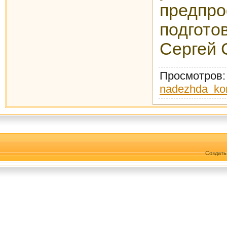
предпр
подгот
Сергей 
Просмотров
nadezhda_ko
Создат