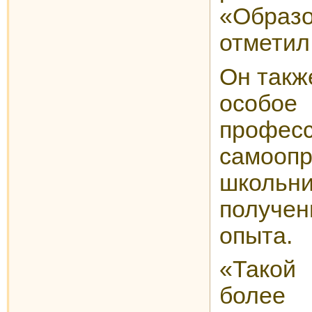
«Обра
отметил
Он такж
особо
профес
самооп
школь
получен
опыта.
«Такой
более 