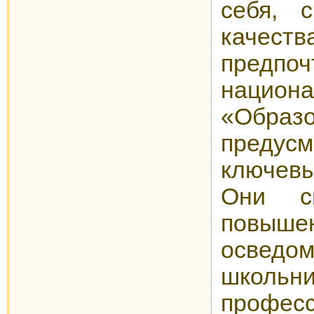
себя, 
качеств
пред
национ
«Образ
преду
ключев
Они с
повыш
осведом
шко
про