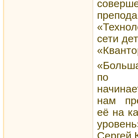
соверше
препод
«Технол
сети де
«Кванто
«Больш
по пр
начина
нам пр
её на к
урове
Сергей 