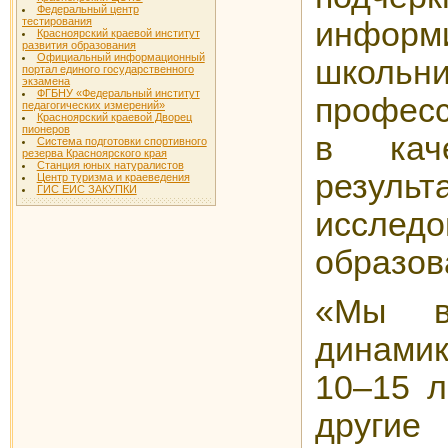
Федеральный центр
тестирования
информ
Красноярский краевой институт
развития образования
Официальный информационный
школьни
портал единого государственного
экзамена
ФГБНУ «Федеральный институт
професс
педагогических измерений»
Красноярский краевой Дворец
пионеров
в кач
Система подготовки спортивного
резерва Красноярского края
Станция юных натуралистов
резу
Центр туризма и краеведения
ГИС ЕИС ЗАКУПКИ
исслед
образов
«Мы в
динами
10–15 л
другие