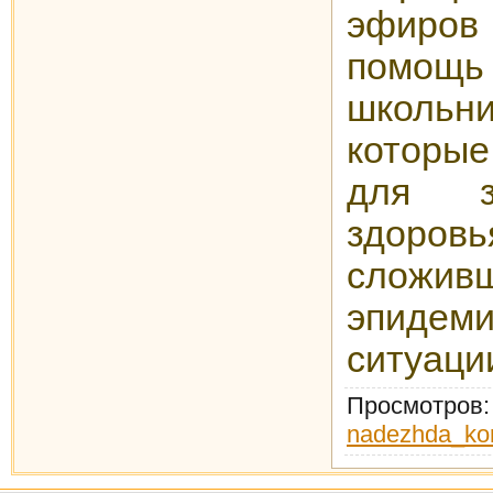
эфиров
помощ
школьни
которые
для з
здоров
сложив
эпидеми
ситуаци
Просмотров
nadezhda_ko