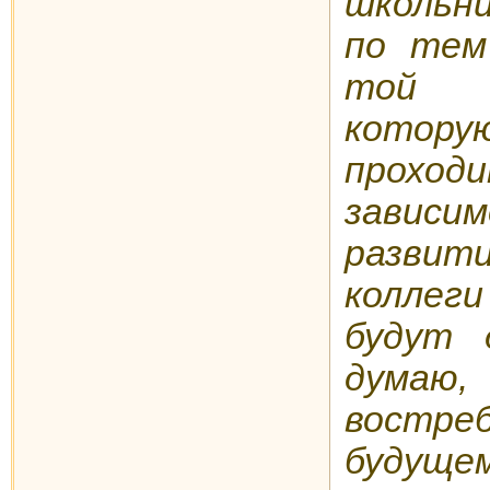
школьн
по тем
той 
котор
проход
зави
разви
коллег
будут 
думаю,
вост
будуще