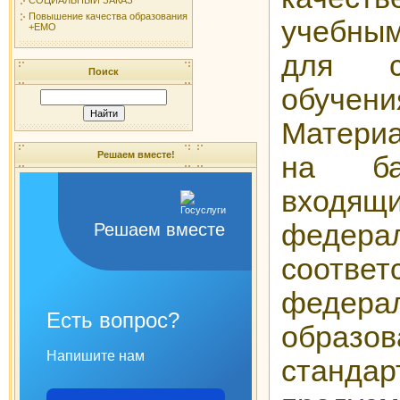
Повышение качества образования
учебны
+ЕМО
для са
Поиск
обуче
Матери
Решаем вместе!
на ба
вхо
федерал
Решаем вместе
соответ
федера
Есть вопрос?
образов
Напишите нам
станд