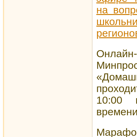
на вопр
школьн
регионо
Онлайн
Минпро
«Дом
проход
10:00 
времени
Мараф