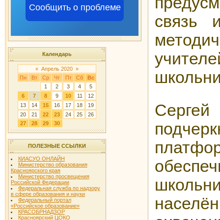
предусм
Сообщить о проблеме
связь и
методич
учител
Календарь
«
Апрель 2020
»
школьни
Пн
Вт
Ср
Чт
Пт
Сб
Вс
1
2
3
4
5
6
7
8
9
10
11
12
Серг
13
14
15
16
17
18
19
20
21
22
23
24
25
26
подчер
27
28
29
30
платф
ПОЛЕЗНЫЕ ССЫЛКИ
КИАСУО ОНЛАЙН
обеспе
Министерство образования
Красноярского края
Министерство просвещения
шко
Российской Федерации
Федеральная служба по надзору
в сфере образования и науки
населён
Федеральный портал
«Российское образование»
КРАСОБРНАДЗОР
Красноярский ЦОКО