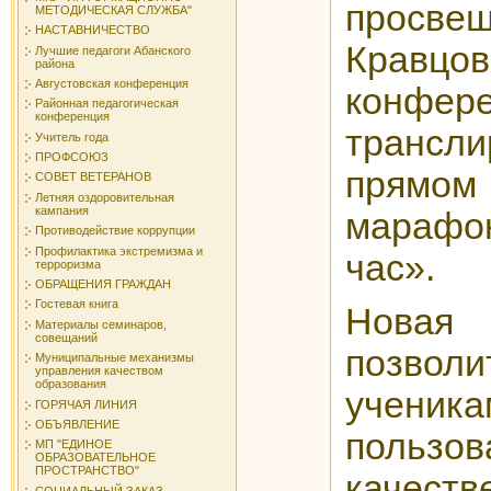
просв
МЕТОДИЧЕСКАЯ СЛУЖБА"
НАСТАВНИЧЕСТВО
Кравцов
Лучшие педагоги Абанского
района
Августовская конференция
конфер
Районная педагогическая
конференция
транс
Учитель года
ПРОФСОЮЗ
прямом
СОВЕТ ВЕТЕРАНОВ
Летняя оздоровительная
кампания
мараф
Противодействие коррупции
Профилактика экстремизма и
час».
терроризма
ОБРАЩЕНИЯ ГРАЖДАН
Гостевая книга
Нова
Материалы семинаров,
совещаний
позвол
Муниципальные механизмы
управления качеством
образования
ученика
ГОРЯЧАЯ ЛИНИЯ
ОБЪЯВЛЕНИЕ
пользов
МП "ЕДИНОЕ
ОБРАЗОВАТЕЛЬНОЕ
ПРОСТРАНСТВО"
качеств
СОЦИАЛЬНЫЙ ЗАКАЗ