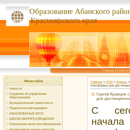
Образование Абанского
райо
ссссссс
Красноярского края
Главная
|
|
Мой пр
Меню сайта
Главная
»
2020
»
Апрель
»
платформы для дистанцио
Новости
Сергей Кравцов 
Сведения об управлении
образованием
для дистанционн
Функциональная грамотность
С сег
Педагогический марафон
ОБНОВЛЕННЫЕ ФГОС
нача
ШКОЛА МИНПРОСВЕЩЕНИЯ
Повышение качества образования
Независимая оценка качества