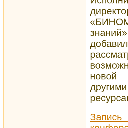
Исполн
директ
«БИНОМ
знаний»
добав
рассмат
возможн
новой
другим
ресурса
Запи
конфер