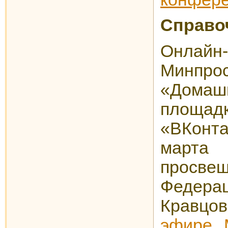
Справо
Онлайн
Минпро
«Дома
площа
«ВКонт
март
просвещ
Федер
Кравц
эфире 