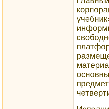
Главн
корпора
учебник
информ
свобод
плат
разме
матер
основ
предме
четверт