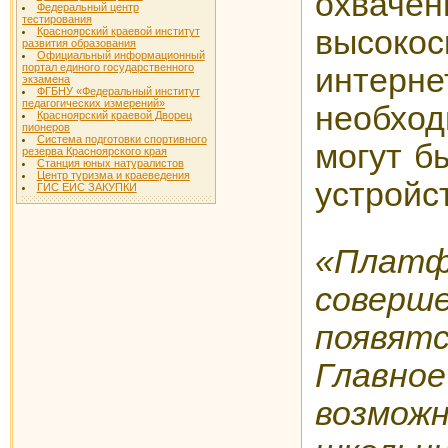
охвачен
Федеральный центр
тестирования
высокос
Красноярский краевой институт
развития образования
Официальный информационный
портал единого государственного
интерне
экзамена
ФГБНУ «Федеральный институт
педагогических измерений»
необхо
Красноярский краевой Дворец
пионеров
Система подготовки спортивного
могут б
резерва Красноярского края
Станция юных натуралистов
Центр туризма и краеведения
устройс
ГИС ЕИС ЗАКУПКИ
«Плат
соверш
появят
Глав
возмож