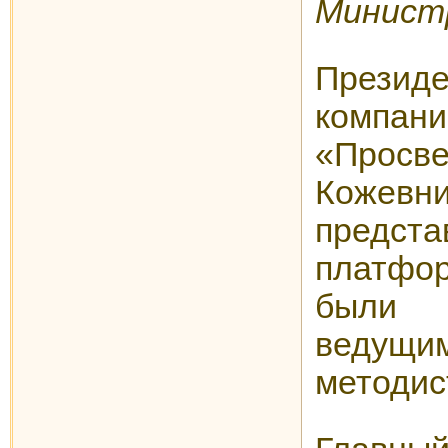
Минист
Прези
компани
«Просв
Кожевни
предс
платфо
были 
ведущи
методис