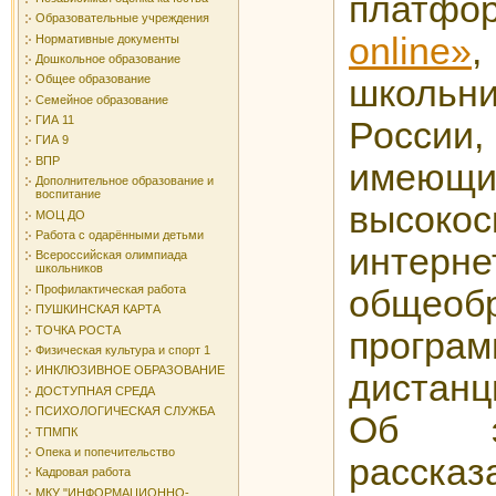
платфо
Образовательные учреждения
online»
,
Нормативные документы
Дошкольное образование
Общее образование
школь
Семейное образование
ГИА 11
России,
ГИА 9
ВПР
имеющ
Дополнительное образование и
воспитание
высокос
МОЦ ДО
Работа с одарёнными детьми
интер
Всероссийская олимпиада
школьников
Профилактическая работа
общеоб
ПУШКИНСКАЯ КАРТА
ТОЧКА РОСТА
про
Физическая культура и спорт 1
ИНКЛЮЗИВНОЕ ОБРАЗОВАНИЕ
дистан
ДОСТУПНАЯ СРЕДА
ПСИХОЛОГИЧЕСКАЯ СЛУЖБА
Об э
ТПМПК
Опека и попечительство
расск
Кадровая работа
МКУ "ИНФОРМАЦИОННО-